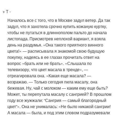
+
T -
Началось все с того, что в Москве задул ветер. Да так
задул, что я захотела срочно купить кожаную куртку,
чтобы не путаться в длиннополом пальто до начала
листопада. Присмотрев неплохой вариант, я взяла
день на раздумья. «Она такого приятного винного
цвета!» — расписывала я знакомой свою будущую
покупку, надеясь в ее глазах прочитать ответ на
вопрос «брать или не брать». «Слышала по
телевизору, что цвет масала в тренде», —
отреагировала она. «Какая еще масала? —
возражаю. — Только сегодня пила масалу, она
бежевая. Ну, чай с молоком — каким ему еще быть?
Может, ты перепутала масалу с сангрией? В прошлом
году все жужжали: “Сангрия — самый благородный
цвет”». Она не унималась: «Не было никакой сангрии!
А масала — была, и под этим словом подразумевали