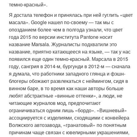
темно-красный».
Я достала телефон и принялась при ней гуглить «цвет
масала». Google нашел по-своему — так мы с
опозданием более чем в полгода узнали, что цвет
года 2015 по версии института Pantone носит
название Marsala. Журналисты подхватили это
название, приятно катающееся на языке, — так у нас
появился еще один темно-красный. Марсала в 2015
году, сангрия в 2014-м, бургунди в 2012-м — сначала
я думала, что работники западного глянца и фэшн-
блогеры обожают развлекаться с неймингом, сидя в
винном баре, в то время как наши авторы больше
любят абстрактные «винные оттенки», а люди, не
читающие журналов мод, предпочитают
ограничиваться одним лишь «бордо». «Вишневый»
ассоциируется с изделиями, сходящими с конвейера
Волжского автозавода, «гранатовый» по понятным
причинам чаще связан с ювелирными украшениями,