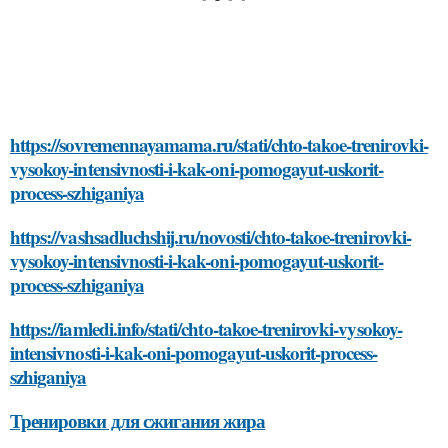
https://sovremennayamama.ru/stati/chto-takoe-trenirovki-
vysokoy-intensivnosti-i-kak-oni-pomogayut-uskorit-
process-szhiganiya
https://vashsadluchshij.ru/novosti/chto-takoe-trenirovki-
vysokoy-intensivnosti-i-kak-oni-pomogayut-uskorit-
process-szhiganiya
https://iamledi.info/stati/chto-takoe-trenirovki-vysokoy-
intensivnosti-i-kak-oni-pomogayut-uskorit-process-
szhiganiya
Тренировки для сжигания жира