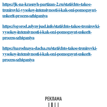
https://jk-na-krasnyh-partizan-2.ru/stati/chto-takoe-
trenirovki-vysokoy-intensivnosti-i-kak-oni-pomogayut-
uskorit-process-szhiganiya
https://ogorod.zelynyjsad.info/stati/chto-takoe-trenirovki-
vysokoy-intensivnosti-i-kak-oni-pomogayut-uskorit-
process-szhiganiya
https://narodnaya-dacha.ru/stati/chto-takoe-trenirovki-
vysokoy-intensivnosti-i-kak-oni-pomogayut-uskorit-
process-szhiganiya