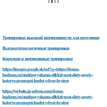
Тренировки высокой интенсивности для похудения
Высокотехнологичные тренировки
Короткие и интенсивные тренировки
https://images.google.sk/url?q=https://doma-
hudeem.ru/stati/povyshaem-effektivnost-diety-sovety-
kotorye-pomogut-hudet-vdvoe-bystree
https://website.ip-adress.com/doma-
hudeem.ru/stati/povyshaem-effektivnost-diety-sovety-
kotorye-pomogut-hudet-vdvoe-bystree