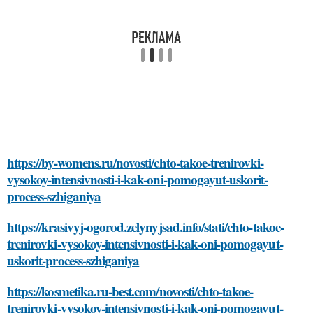
https://by-womens.ru/novosti/chto-takoe-trenirovki-
vysokoy-intensivnosti-i-kak-oni-pomogayut-uskorit-
process-szhiganiya
https://krasivyj-ogorod.zelynyjsad.info/stati/chto-takoe-
trenirovki-vysokoy-intensivnosti-i-kak-oni-pomogayut-
uskorit-process-szhiganiya
https://kosmetika.ru-best.com/novosti/chto-takoe-
trenirovki-vysokoy-intensivnosti-i-kak-oni-pomogayut-