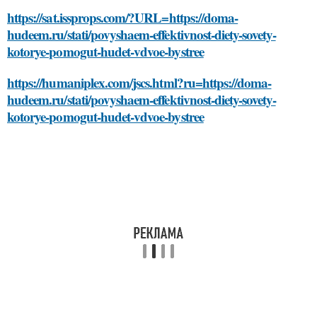
https://sat.issprops.com/?URL=https://doma-
hudeem.ru/stati/povyshaem-effektivnost-diety-sovety-
kotorye-pomogut-hudet-vdvoe-bystree
https://humaniplex.com/jscs.html?ru=https://doma-
hudeem.ru/stati/povyshaem-effektivnost-diety-sovety-
kotorye-pomogut-hudet-vdvoe-bystree