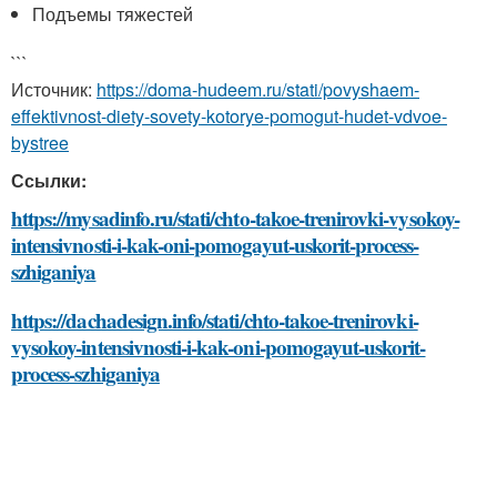
Подъемы тяжестей
```
Источник:
https://doma-hudeem.ru/stati/povyshaem-
effektivnost-diety-sovety-kotorye-pomogut-hudet-vdvoe-
bystree
Ссылки:
https://mysadinfo.ru/stati/chto-takoe-trenirovki-vysokoy-
intensivnosti-i-kak-oni-pomogayut-uskorit-process-
szhiganiya
https://dachadesign.info/stati/chto-takoe-trenirovki-
vysokoy-intensivnosti-i-kak-oni-pomogayut-uskorit-
process-szhiganiya