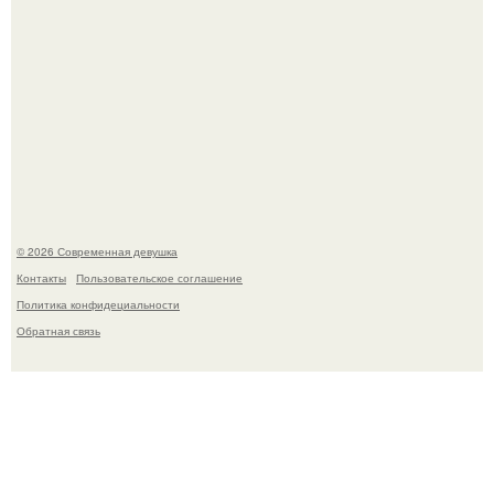
Настя Макаревич и её бывший супруг поженились на
борту круизного лайнера.
© 2026 Современная девушка
Контакты
Пользовательское соглашение
Политика конфидециальности
Обратная связь