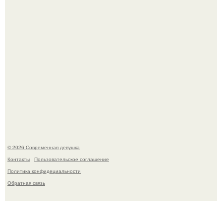
приверженности устаревшим бьюти - процедурам.
Приготовь ПП лепешку с сыром и творогом.
© 2026 Современная девушка
Контакты
Пользовательское соглашение
Политика конфидециальности
Обратная связь