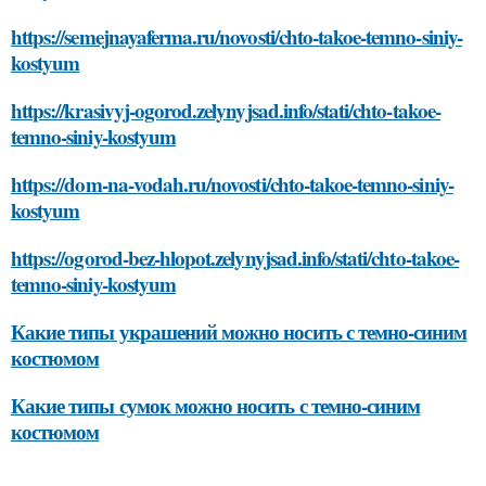
https://semejnayaferma.ru/novosti/chto-takoe-temno-siniy-
kostyum
https://krasivyj-ogorod.zelynyjsad.info/stati/chto-takoe-
temno-siniy-kostyum
https://dom-na-vodah.ru/novosti/chto-takoe-temno-siniy-
kostyum
https://ogorod-bez-hlopot.zelynyjsad.info/stati/chto-takoe-
temno-siniy-kostyum
Какие типы украшений можно носить с темно-синим
костюмом
Какие типы сумок можно носить с темно-синим
костюмом