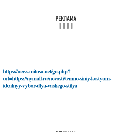
https://news.mitosa.net/go.php?
url=https://nymall.ru/novosti/temno-siniy-kostyum-
idealnyy-vybor-dlya-vashego-stilya