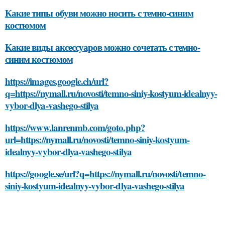
Какие типы обуви можно носить с темно-синим
костюмом
Какие виды аксессуаров можно сочетать с темно-
синим костюмом
https://images.google.ch/url?
q=https://nymall.ru/novosti/temno-siniy-kostyum-idealnyy-
vybor-dlya-vashego-stilya
https://www.lanrenmb.com/goto.php?
url=https://nymall.ru/novosti/temno-siniy-kostyum-
idealnyy-vybor-dlya-vashego-stilya
https://google.se/url?q=https://nymall.ru/novosti/temno-
siniy-kostyum-idealnyy-vybor-dlya-vashego-stilya