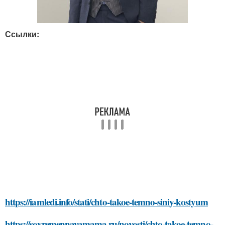
Ссылки:
https://iamledi.info/stati/chto-takoe-temno-siniy-kostyum
https://sovremennayamama.ru/novosti/chto-takoe-temno-