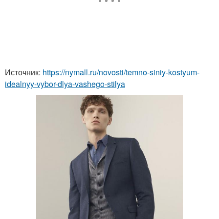
Источник:
https://nymall.ru/novosti/temno-siniy-kostyum-
idealnyy-vybor-dlya-vashego-stilya