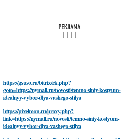
https://gsuso.ru/bitrix/rk.php?
goto=https://nymall.ru/novosti/temno-siniy-kostyum-
idealnyy-vybor-dlya-vashego-stilya
https://pixelmon.ru/proxy.php?
link=https://nymall.ru/novosti/temno-siniy-kostyum-
idealnyy-vybor-dlya-vashego-stilya