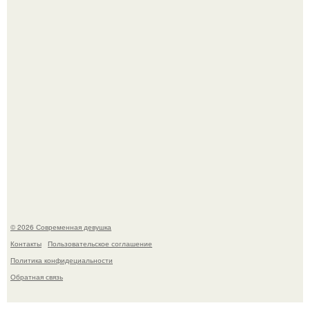
Мужчины с умными и образованными супругами реже
сталкиваются с внезапной смертью, заявила эксперт
воз.
© 2026 Современная девушка
Контакты
Пользовательское соглашение
Политика конфидециальности
Обратная связь