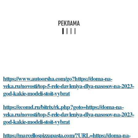
https://www.autoorsha.com/go?https://doma-na-
veka.ru/novosti/top-5-rele-davleniya-dlya-nasosov-na-2023-
god-kakie-modeli-stoit-vybrat
https://ecomd.ru/bitrix/rk.php?goto=https://doma-na-
veka.ru/novosti/top-5-rele-davleniya-dlya-nasosov-na-2023-
god-kakie-modeli-stoit-vybrat
https://marcellospizzapasta.com/?URL=https://doma-na-