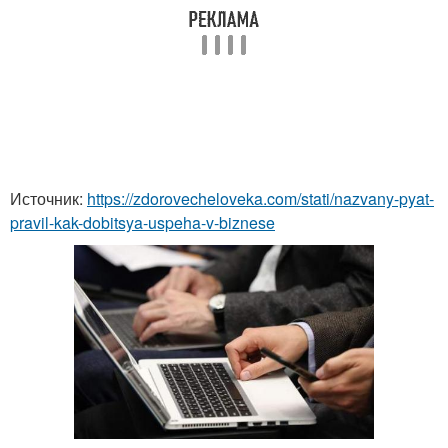
Источник:
https://zdorovecheloveka.com/stati/nazvany-pyat-
pravil-kak-dobitsya-uspeha-v-biznese