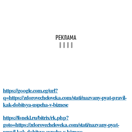
https://google.com.eg/url?
q=https://zdorovecheloveka.com/stati/nazvany-pyat-pravil-
kak-dobitsya-uspeha-v-biznese
https://fonekl.ru/bitrix/rk.php?
goto=https://zdorovecheloveka.com/stati/nazvany-pyat-
pravil-kak-dobitsya-uspeha-v-biznese