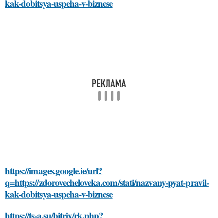
kak-dobitsya-uspeha-v-biznese
https://images.google.ie/url?
q=https://zdorovecheloveka.com/stati/nazvany-pyat-pravil-
kak-dobitsya-uspeha-v-biznese
https://ts-a.su/bitrix/rk.php?