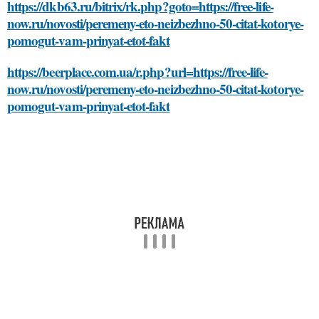
https://dkb63.ru/bitrix/rk.php?goto=https://free-life-
now.ru/novosti/peremeny-eto-neizbezhno-50-citat-kotorye-
pomogut-vam-prinyat-etot-fakt
https://beerplace.com.ua/r.php?url=https://free-life-
now.ru/novosti/peremeny-eto-neizbezhno-50-citat-kotorye-
pomogut-vam-prinyat-etot-fakt