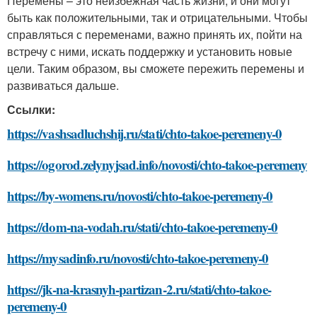
Перемены – это неизбежная часть жизни, и они могут
быть как положительными, так и отрицательными. Чтобы
справляться с переменами, важно принять их, пойти на
встречу с ними, искать поддержку и установить новые
цели. Таким образом, вы сможете пережить перемены и
развиваться дальше.
Ссылки:
https://vashsadluchshij.ru/stati/chto-takoe-peremeny-0
https://ogorod.zelynyjsad.info/novosti/chto-takoe-peremeny
https://by-womens.ru/novosti/chto-takoe-peremeny-0
https://dom-na-vodah.ru/stati/chto-takoe-peremeny-0
https://mysadinfo.ru/novosti/chto-takoe-peremeny-0
https://jk-na-krasnyh-partizan-2.ru/stati/chto-takoe-
peremeny-0