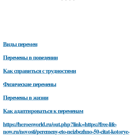
Виды перемен
Перемены в поведении
Как справиться с трудностями
Физические перемены
Перемены в жизни
Как адаптироваться к переменам
https://heroesworld.ru/out.php?link=https://free-life-
now.ru/novosti/peremeny-eto-neizbezhno-50-citat-kotorye-