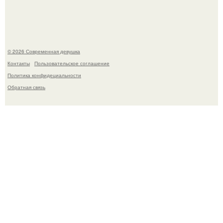
женщина может дольше сохранять возбуждение.
© 2026 Современная девушка
Контакты
Пользовательское соглашение
Политика конфидециальности
Обратная связь