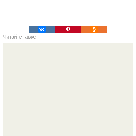
Читайте также
Мастерство в деталях: как правильно использовать
невидимки для заколотывания волос