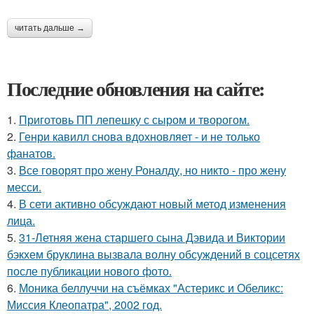
читать дальше →
Последние обновления на сайте:
1.
Приготовь ПП лепешку с сыром и творогом.
2.
Генри кавилл снова вдохновляет - и не только
фанатов.
3.
Все говорят про жену Роналду, но никто - про жену
месси.
4.
В сети активно обсуждают новый метод изменения
лица.
5.
31-Летняя жена старшего сына Дэвида и Виктории
бэкхем бруклина вызвала волну обсуждений в соцсетях
после публикации нового фото.
6.
Моника беллуччи на съёмках "Астерикс и Обеликс:
Миссия Клеопатра", 2002 год.