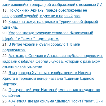
занимающейся генерацией изображений с помощью ИИ.
18.
Поклонники Арианы гранде обеспокоены ее
нездоровой худобой, и уже не в первый раз.
19.
Кристина асмус на отдыхе в Турции своей формой
удивила.
20.
Умерла звезда турецких сериалов "Клюквенный
Щербет" и "семья" - эдже иртем.
21.
В Китае украли и съели собаку с 1, 5 млн
подписчиков.
22.
Александр Овечкин и Анастасия шубская поделились
кадрами с юбилея Сергея Жукова, который с размахом
отметил своё 50-летие.
23.
Эта гравюра Xvii века с изображением Иисуса
Христа в терновом венце названа "Единый Единою
Чертою".
24.
Протурецкий курс Никола Армению как государство
ослабляет.
25.
43-Летняя звезда фильма "Дьявол Носит Prada", Энн