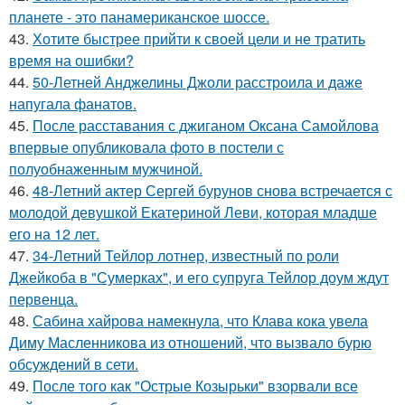
планете - это панамериканское шоссе.
43.
Хотите быстрее прийти к своей цели и не тратить
время на ошибки?
44.
50-Летней Анджелины Джоли расстроила и даже
напугала фанатов.
45.
После расставания с джиганом Оксана Самойлова
впервые опубликовала фото в постели с
полуобнаженным мужчиной.
46.
48-Летний актер Сергей бурунов снова встречается с
молодой девушкой Екатериной Леви, которая младше
его на 12 лет.
47.
34-Летний Тейлор лотнер, известный по роли
Джейкоба в "Сумерках", и его супруга Тейлор доум ждут
первенца.
48.
Сабина хайрова намекнула, что Клава кока увела
Диму Масленникова из отношений, что вызвало бурю
обсуждений в сети.
49.
После того как "Острые Козырьки" взорвали все