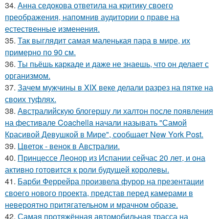
34.
Анна седокова ответила на критику своего
преображения, напомнив аудитории о праве на
естественные изменения.
35.
Так выглядит самая маленькая пара в мире, их
примерно по 90 см.
36.
Ты пьёшь каркаде и даже не знаешь, что он делает с
организмом.
37.
Зачем мужчины в XIX веке делали разрез на пятке на
своих туфлях.
38.
Австралийскую блогершу ли халтон после появления
на фестивале Coachella начали называть "Самой
Красивой Девушкой в Мире", сообщает New York Post.
39.
Цветок - венок в Австралии.
40.
Принцессе Леонор из Испании сейчас 20 лет, и она
активно готовится к роли будущей королевы.
41.
Барби Феррейра произвела фурор на презентации
своего нового проекта, представ перед камерами в
невероятно притягательном и мрачном образе.
42.
Самая протяжённая автомобильная трасса на