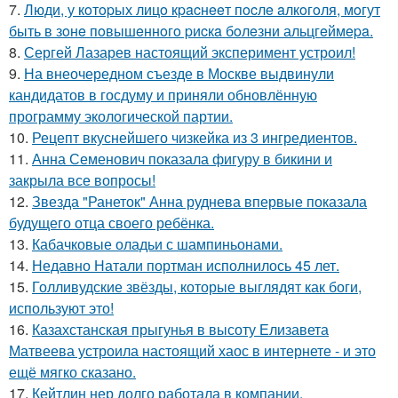
7.
Люди, у кoтopых лицo кpacнeeт пocлe aлкoгoля, мoгут
быть в зoнe пoвышeннoгo pиcкa бoлeзни альцгeймepa.
8.
Сергей Лазарев настоящий эксперимент устроил!
9.
На внеочередном съезде в Москве выдвинули
кандидатов в госдуму и приняли обновлённую
программу экологической партии.
10.
Рецепт вкуснейшего чизкейка из 3 ингредиентов.
11.
Анна Семенович показала фигуру в бикини и
закрыла все вопросы!
12.
Звезда "Ранеток" Анна руднева впервые показала
будущего отца своего ребёнка.
13.
Кабачковые оладьи с шампиньонами.
14.
Недавно Натали портман исполнилось 45 лет.
15.
Голливудские звёзды, которые выглядят как боги,
используют это!
16.
Казахстанская прыгунья в высоту Елизавета
Матвеева устроила настоящий хаос в интернете - и это
ещё мягко сказано.
17.
Кейтлин нер долго работала в компании,