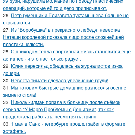
хэтэуэй, нарушила молчание по поводу пластических
операций, которые ей то и дело приписывают.
26.
Петр гуменник и Елизавета туктамышева больше не
скрываются.
27.
Из "Воробушка" в прекрасного лебедя: невестка
Наташи королевой показала лицо после сложнейшей
пластики челюсти.
28.
С приходом тепла спортивная жизнь становится еще
активнее - и это нас только радует.
29.
Юлия пересильд обиделась на журналистов из-за
дочери.
30.
Невеста тимати сделала увеличение груди!
31.
Мы готовим быстрые домашние разносолы осенне
зимнего стола!
32.
Николь кидман попала в больницу после съёмок
сериала "У Марго Проблемы с Деньгами", так как
продолжала работать, несмотря на грипп.
33.
1 мая в Санкт-петербурге прошел забег в формате
эстафеты.