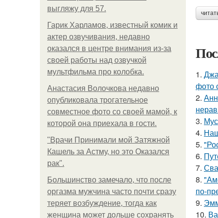
выгляжу для 57.
читат
Гарик Харламов, известный комик и
актер озвучивания, недавно
Пос
оказался в центре внимания из-за
своей работы над озвучкой
мультфильма про колобка.
1.
Джа
фото 
Анастасия Волочкова недавно
2.
Анн
опубликовала трогательное
нерав
совместное фото со своей мамой, к
3.
Мус
которой она приехала в гости.
4.
Наш
"Врачи Принимали мой Затяжной
5.
"Ро
Кашель за Астму, но это Оказался
6.
Пут
рак".
7.
Сва
8.
"Ам
Большинство замечало, что после
по-пр
оргазма мужчина часто почти сразу
9.
Эмм
теряет возбуждение, тогда как
10.
Ва
женщина может дольше сохранять