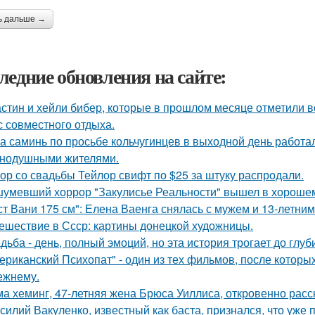
ь дальше →
ледние обновления на сайте:
стин и хейли бибер, которые в прошлом месяце отметили 
с совместного отдыха.
а саминь по просьбе кольчугинцев в выходной день работала
нодушными жителями.
ор со свадьбы Тейлор свифт по $25 за штуку распродали.
умевший хоррор "Закулисье Реальности" вышел в хорошем
ст Вани 175 см": Елена Ваенга снялась с мужем и 13-летни
ешествие в Ссср: картины донецкой художницы.
дьба - день, полный эмоций, но эта история трогает до глу
ериканский Психопат" - один из тех фильмов, после которы
ежнему.
а хеминг, 47-летняя жена Брюса Уиллиса, откровенно расс
силий Вакуленко, известный как баста, признался, что уже 