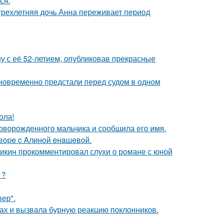
ся.
 трехлетняя дочь Анна переживает период
у с её 52-летием, опубликовав прекрасные
дновременно предстали перед судом в одном
ола!
оворожденного мальчика и сообщила его имя.
oвope c Aлинoй eнaшeвoй.
ликин прокомментировал слухи о романе с юной
1?
ер".
ах и вызвала бурную реакцию поклонников.