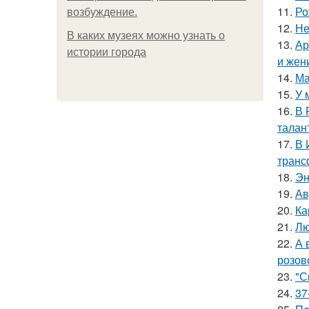
11.
Ро
возбуждение.
12.
Не
В каких музеях можно узнать о
13.
Ар
истории города
и жен
14.
Ма
15.
У 
16.
В 
талан
17.
В 
транс
18.
Эн
19.
Ав
20.
Ка
21.
Лю
22.
А 
розов
23.
"С
24.
37