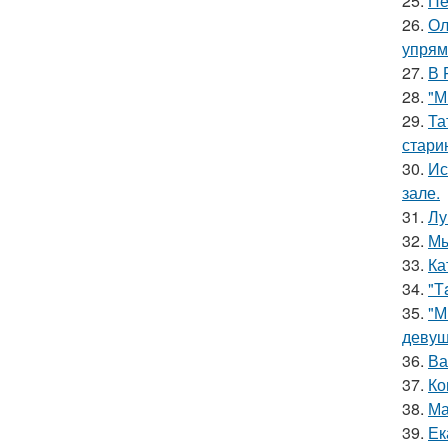
25.
Пе
26.
Ол
упрям
27.
В 
28.
"М
29.
Та
стари
30.
Ис
зале.
31.
Лу
32.
Мы
33.
Ка
34.
"Т
35.
"М
девуш
36.
Ва
37.
Ко
38.
Ма
39.
Ек