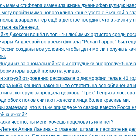
ль мамы стифлера изменила жизнь дженнифер кулидж навс
 могу пройти мимо нового клипа канье уэста с Бьянкой в гл
нольд шварценеггер ещё в детстве твердил, что в жизни у н
иться на Кеннеди.
йкл Джексон вошёл в топ - 10 любимых артистов среди рос
мирры Андреевой во время финала "Ролан Гаррос" был ещё 
России созданы все условия, чтобы дети могли получать ка
ты.
Индии из-за аномальной жары сотрудники энергослужб нач
форматоры водой прямо на улицах.
н хэтэуэй откровенно рассказала о дисморфии тела в 43 го
рора киба решила наконец - то ответить на все обвинения и
ртина, которую запрещала церковь: "Грех" Генриха лоссова (1
ди обоих полов считают женские лица более красивыми.
вы замечали, что в 16-м эпизоде 9-го сезона вместо Росса н
ой книжкой?
кажи честно, ты меня хочешь поцеловать или нет?
-Летняя Алина Ланина - о главном: штамп в паспорте не де