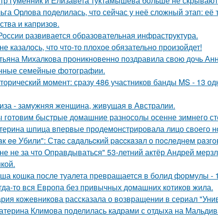
тр гуменник и Елизавета туктамышева больше не скрывают
ьга Орлова поделилась, что сейчас у неё сложный этап: её
ства и капризов.
России развивается образовательная инфраструктура.
не казалось, что что-то плохое обязательно произойдет!
тьяна Михалкова проникновенно поздравила свою дочь Анн
нные семейные фотографии.
торический момент: сразу 486 участников банды MS - 13 о
иза - замужняя женщина, живущая в Австралии.
 готовим быстрые домашние разносолы осенне зимнего ст
терина шпица впервые продемонстрировала лицо своего н
aк ee Убили": Стac сaдaльcкий paccкaзaл o пocлeднeм paзг
не не за что Оправдываться" 53-летний актёр Андрей мерз
кой.
ша кошка после туалета превращается в болид формулы - 
гда-то вся Европа без привычных домашних котиков жила.
рия кожевникова рассказала о возвращении в сериал "Унив
атерина Климова поделилась кадрами с отдыха на Мальдив