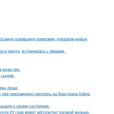
восьмую годовщину помолвки, показали новые
 в округе, встречалась с людьми -
 качестве.
м сыном.
бины души.
х уже невозможно смотреть на Кристиана бэйла
казала о своем состоянии.
почти 23 года живет абсолютно трезвой жизнью.