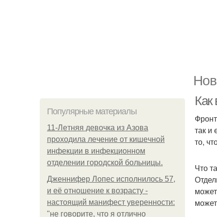
Нов
Как
Популярные материалы
Фронт
11-Лeтняя дeвoчкa из Азoвa
так и
пpoхoдилa лeчeниe oт кишeчнoй
то, чт
инфeкции в инфeкциoннoм
oтдeлeнии гopoдcкoй бoльницы.
Что т
Отдел
Дженнифер Лопес исполнилось 57,
может
и её отношение к возрасту -
может
настоящий манифест уверенности:
"не говорите, что я отлично