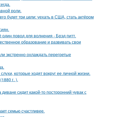
егда.
авной роли.
его будет три цели: уехать в США, стать актёром
сиян.
один повод для волнения - Брэд питт.
чественное образование и развивать свои
али экстренно охлаждать перегретые
да.
 слухи, которые ходят вокруг ее личной жизни.
880 г. ).
а диване сидит какой-то посторонний чувак с
лает семью счастливее.