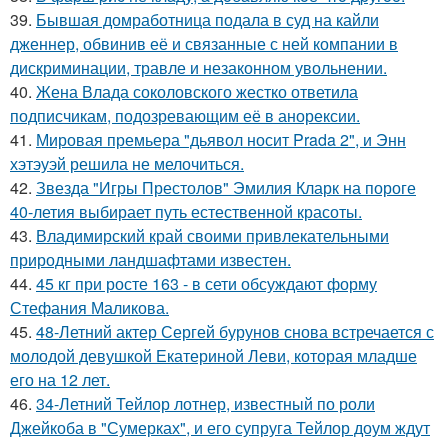
39.
Бывшая домработница подала в суд на кайли
дженнер, обвинив её и связанные с ней компании в
дискриминации, травле и незаконном увольнении.
40.
Жена Влада соколовского жестко ответила
подписчикам, подозревающим её в анорексии.
41.
Мировая премьера "дьявол носит Prada 2", и Энн
хэтэуэй решила не мелочиться.
42.
Звезда "Игры Престолов" Эмилия Кларк на пороге
40-летия выбирает путь естественной красоты.
43.
Владимирский край своими привлекательными
природными ландшафтами известен.
44.
45 кг при росте 163 - в сети обсуждают форму
Стефания Маликова.
45.
48-Летний актер Сергей бурунов снова встречается с
молодой девушкой Екатериной Леви, которая младше
его на 12 лет.
46.
34-Летний Тейлор лотнер, известный по роли
Джейкоба в "Сумерках", и его супруга Тейлор доум ждут