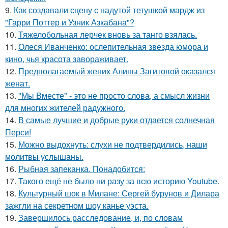
9.
Как создавали сцену с надутой тетушкой мардж из
"Гарри Поттер и Узник Азкабана"?
10.
Тяжелобольная лерчек вновь за танго взялась.
11.
Олеся Иванченко: ослепительная звезда юмора и
кино, чья красота завораживает.
12.
Предполагаемый жених Алины Загитовой оказался
женат.
13.
"Мы Вместе" - это не просто слова, а смысл жизни
для многих жителей радужного.
14.
В самые лучшие и добрые руки отдается солнечная
Перси!
15.
Можно выдохнуть: слухи не подтвердились, наши
молитвы услышаны.
16.
Рыбная запеканка. Понадобится:
17.
Такого ещё не было ни разу за всю историю Youtube.
18.
Культурный шок в Милане: Сергей бурунов и Дилара
зажгли на секретном шоу канье уэста.
19.
Завершилось расследование, и, по словам