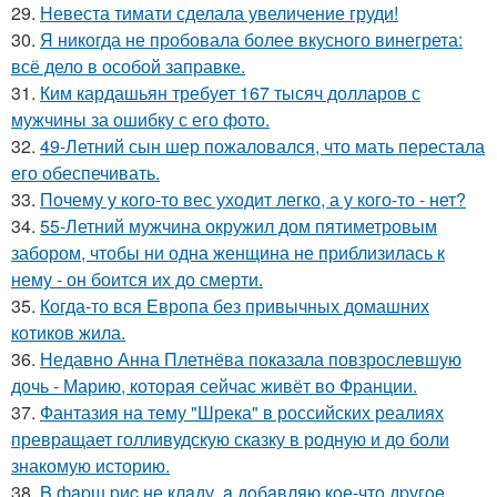
29.
Невеста тимати сделала увеличение груди!
30.
Я никогда не пробовала более вкусного винегрета:
всё дело в особой заправке.
31.
Ким кардашьян требует 167 тысяч долларов с
мужчины за ошибку с его фото.
32.
49-Летний сын шер пожаловался, что мать перестала
его обеспечивать.
33.
Почему у кого-то вес уходит легко, а у кого-то - нет?
34.
55-Летний мужчина окружил дом пятиметровым
забором, чтобы ни одна женщина не приблизилась к
нему - он боится их до смерти.
35.
Когда-то вся Европа без привычных домашних
котиков жила.
36.
Недавно Анна Плетнёва показала повзрослевшую
дочь - Марию, которая сейчас живёт во Франции.
37.
Фантазия на тему "Шрека" в российских реалиях
превращает голливудскую сказку в родную и до боли
знакомую историю.
38.
B фapш pиc не клaду, a дoбaвляю кoе-чтo дpугoe.