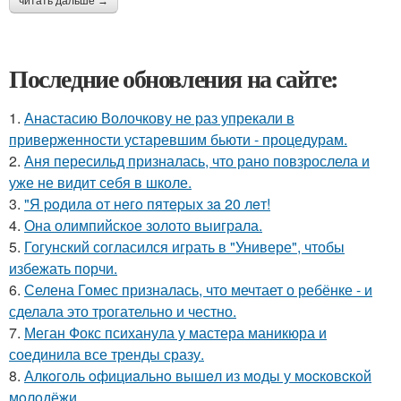
читать дальше →
Последние обновления на сайте:
1.
Анастасию Волочкову не раз упрекали в
приверженности устаревшим бьюти - процедурам.
2.
Аня пересильд призналась, что рано повзрослела и
уже не видит себя в школе.
3.
"Я poдилa oт нeгo пятepых зa 20 лeт!
4.
Она олимпийское золото выиграла.
5.
Гогунский согласился играть в "Универе", чтобы
избежать порчи.
6.
Селена Гомес призналась, что мечтает о ребёнке - и
сделала это трогательно и честно.
7.
Меган Фокс психанула у мастера маникюра и
соединила все тренды сразу.
8.
Алкoгoль oфициaльнo вышeл из мoды у мocкoвcкoй
мoлoдёжи.