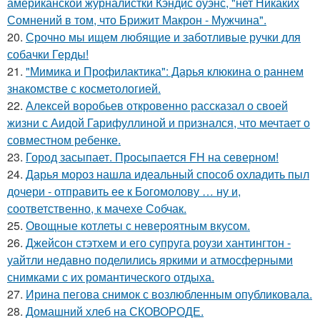
американской журналистки Кэндис оуэнс, "нет Никаких
Сомнений в том, что Брижит Макрон - Мужчина".
20.
Срочно мы ищем любящие и заботливые ручки для
собачки Герды!
21.
"Мимика и Профилактика": Дарья клюкина о раннем
знакомстве с косметологией.
22.
Алексей воробьев откровенно рассказал о своей
жизни с Аидой Гарифуллиной и признался, что мечтает о
совместном ребенке.
23.
Город засыпает. Просыпается FH на северном!
24.
Дарья мороз нашла идеальный способ охладить пыл
дочери - отправить ее к Богомолову … ну и,
соответственно, к мачехе Собчак.
25.
Овощные котлеты с невероятным вкусом.
26.
Джейсон стэтхем и его супруга роузи хантингтон -
уайтли недавно поделились яркими и атмосферными
снимками с их романтического отдыха.
27.
Ирина пегова снимок с возлюбленным опубликовала.
28.
Домашний хлеб на СКОВОРОДЕ.