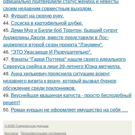
официально подтвердили статус жениха и невесты
своим недавним совместным выходом.
43.
Фуршет на скорую руку.
44.
Сосиска в картофельной шубке.
45.
Деми Мур и Билли боб Торнтон, бывший супруг
Анджелины Джоли, вместе представили в Лос-
анджелесе второй сезон проекта "Лэндмен".
46.
"ЭТО Ужасающе И Разрушительно".
47.
Фанаты "Гарри Поттера" нашли своего идеального
Северуса снейпа в лице 29-летнего Юэна митчелла.
48.
Анна хилькевич прояснила ситуацию вокруг
недавнего визита к врачу, который вызвал бурное
обсуждение среди поклонников.
49.
Вкуснейшая квашеная капуста - просто бесподобный
рецепт!
50.
Роман курцын не оформляет имущество на себя ….
© 2026 Современная девушка
Контакты
Пользовательское соглашение