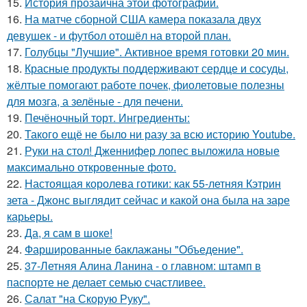
15.
История прозаична этой фотографии.
16.
На матче сборной США камера показала двух
девушек - и футбол отошёл на второй план.
17.
Голубцы "Лучшие". Активное время готовки 20 мин.
18.
Красные продукты поддерживают сердце и сосуды,
жёлтые помогают работе почек, фиолетовые полезны
для мозга, а зелёные - для печени.
19.
Печёночный торт. Ингредиенты:
20.
Такого ещё не было ни разу за всю историю Youtube.
21.
Руки на стол! Дженнифер лопес выложила новые
максимально откровенные фото.
22.
Настоящая королева готики: как 55-летняя Кэтрин
зета - Джонс выглядит сейчас и какой она была на заре
карьеры.
23.
Да, я сам в шоке!
24.
Фаршированные баклажаны "Объедение".
25.
37-Летняя Алина Ланина - о главном: штамп в
паспорте не делает семью счастливее.
26.
Салат "на Скорую Руку".