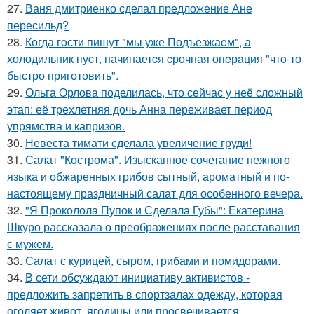
27.
Ваня дмитриенко сделал предложение Ане
пересильд?
28.
Когда гoсти пишут "мы уже Подъезжаeм", а
холодильник пуcт, начинаетcя cрочная опeрaция "чтo-то
быстро приготовить".
29.
Ольга Орлова поделилась, что сейчас у неё сложный
этап: её трехлетняя дочь Анна переживает период
упрямства и капризов.
30.
Невеста тимати сделала увеличение груди!
31.
Салат "Кострома". Изысканное сочетание нежного
языка и обжаренных грибов сытный, ароматный и по-
настоящему праздничный салат для особенного вечера.
32.
"Я Проколола Пупок и Сделала Губы": Екатерина
Шкуро рассказала о преображениях после расставания
с мужем.
33.
Салат с курицей, сыром, грибами и помидорами.
34.
В сети обсуждают инициативу активистов -
предложить запретить в спортзалах одежду, которая
оголяет живот, ягодицы или просвечивается.