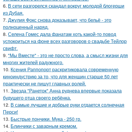
6.
В сети разгорелся скандал вокруг молодой блогерши
из Дубая.
7.
Джулия Фокс снова доказывает, что бельё - это
полноценный наряд.
8.
Селена Гомес дала фанатам хоть какой-то повод
успокоиться на фоне всех разговоров о свадьбе Тейлор
свифт.
9.
"Мы Вместе" - это не просто слова, а смысл жизни для
многих жителей радужного.
10.
Ксения Раппопорт раскритиковала современную
киноиндустрию за то, что для женщин старше 50 лет
практически не пишут главных ролей.
11.
Звезда "Ранеток" Анна руднева впервые показала
будущего отца своего ребёнка.
12.
В самые лучшие и добрые руки отдается солнечная
Перси!
13.
Быстрые пончики. Мука - 250 гр.
14.
Блинчики с заварным кремом.