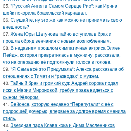
35.
"Русский Ангел в Самом Сердце Рио": как Ирина
шейк покорила бразильский карнавал.
36.
Слушайте, ну это же как можно не принимать свою
внешность?
37.
Жена Юры Шатунова тайно вступила в брак и
прошла обряд венчания с новым возлюбленным.
38.
В недавнем прошлом симпатичная актриса Эллен
Пейдж, которая превратилась в мужчину, рассказала,
что на операцию её подтолкнули голоса в голове.
39.
"Я Сама всё это Придумала": Алекса рассказала об
отношениях с Тимати и "разводах" с мужем.
40.
Тайный брак и громкий суд: Андрей сорока подал
иски к Марии Мироновой, требуя права видеться с
сыном Фёдором.
41.
Бейонсе, которую недавно "Перепутали" с её с
подросшей дочерью, впервые за долгое время сменила
стиль.
42.
Звездная пара Клава кока и Дима Масленников