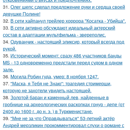
31.
Олег шепс сделал предложение руки и сердца своей
девушке Полине!
32.
В сети хайпанул трейлер хоррора "Косатка - Убийца".
33.
В сети активно обсуждают идеальный актерский
состав в адаптации мультфильма - звереполис.
34.
Одуванчик - настоящий эликсир, который всегда под
рукой.
35.
Исторический момент: сразу 486 участников банды
MS - 13 одновременно предстали перед судом в одном
зале.
36.
Могила Робин гуда, умер: 8 ноября 1247.
37.
"Маска, я Тебя не Знаю": трагедия стримерши,
которую не захотели увидеть настоящей.
38.
Золотой баран и каменный лев, найденные в
гробнице на археологических раскопках гонур - депе (от
2400 до 1600 г. до н. э. ) в Туркменистане.
39.
"Мне не за что Оправдываться" 53-летний актёр
Андрей мерзликин прокомментировал слухи о романе с