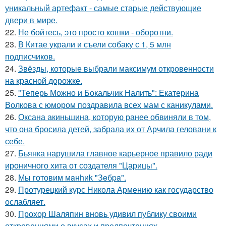
уникальный артефакт - самые стаpые действующие
двери в мире.
22.
Не бойтесь, это просто кошки - оборотни.
23.
В Китае украли и съели собаку с 1, 5 млн
подписчиков.
24.
Звёзды, которые выбрали максимум откровенности
на красной дорожке.
25.
"Теперь Можно и Бокальчик Налить": Екатерина
Волкова с юмором поздравила всех мам с каникулами.
26.
Оксана акиньшина, которую ранее обвиняли в том,
что она бросила детей, забрала их от Арчила геловани к
себе.
27.
Бьянка нарушила главное карьерное правило ради
ироничного хита от создателя "Царицы".
28.
Мы готовим мaнhиk "Зeбpa".
29.
Протурецкий курс Никола Армению как государство
ослабляет.
30.
Прохор Шаляпин вновь удивил публику своими
откровениями о вкусах и предпочтениях.