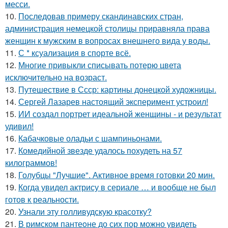
месси.
10.
Последовав примеру скандинавских стран,
администрация немецкой столицы приравняла права
женщин к мужским в вопросах внешнего вида у воды.
11.
С * ксуализация в спорте всё.
12.
Многие привыкли списывать потерю цвета
исключительно на возраст.
13.
Путешествие в Ссср: картины донецкой художницы.
14.
Сергей Лазарев настоящий эксперимент устроил!
15.
ИИ создал портрет идеальной женщины - и результат
удивил!
16.
Кабачковые оладьи с шампиньонами.
17.
Комедийной звезде удалось похудеть на 57
килограммов!
18.
Голубцы "Лучшие". Активное время готовки 20 мин.
19.
Когда увидел актрису в сериале … и вообще не был
готов к реальности.
20.
Узнали эту голливудскую красотку?
21.
В римском пантеoне до сих пор можно увидеть