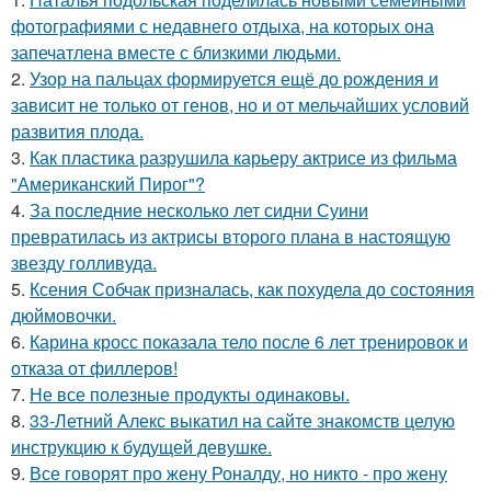
фотографиями с недавнего отдыха, на которых она
запечатлена вместе с близкими людьми.
2.
Узор на пальцах формируется ещё до рождения и
зависит не только от генов, но и от мельчайших условий
развития плода.
3.
Как пластика разрушила карьеру актрисе из фильма
"Американский Пирог"?
4.
За последние несколько лет сидни Суини
превратилась из актрисы второго плана в настоящую
звезду голливуда.
5.
Ксения Собчак призналась, как похудела до состояния
дюймовочки.
6.
Карина кросс показала тело после 6 лет тренировок и
отказа от филлеров!
7.
Не все полезные продукты одинаковы.
8.
33-Летний Алекс выкатил на сайте знакомств целую
инструкцию к будущей девушке.
9.
Все говорят про жену Роналду, но никто - про жену