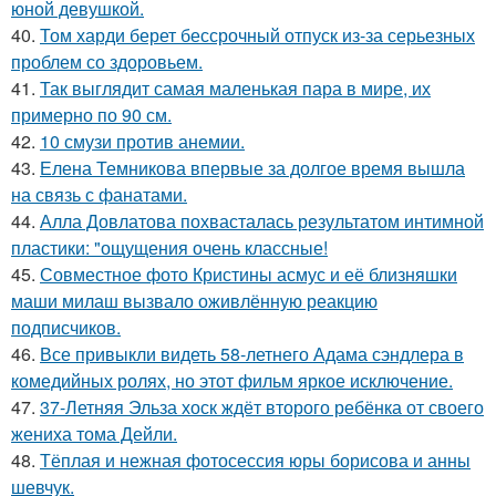
юной девушкой.
40.
Том харди берет бессрочный отпуск из-за серьезных
проблем со здоровьем.
41.
Так выглядит самая маленькая пара в мире, их
примерно по 90 см.
42.
10 смузи против анемии.
43.
Елена Темникова впервые за долгое время вышла
на связь с фанатами.
44.
Алла Довлатова похвасталась результатом интимной
пластики: "ощущения очень классные!
45.
Совместное фото Кристины асмус и её близняшки
маши милаш вызвало оживлённую реакцию
подписчиков.
46.
Все привыкли видеть 58-летнего Адама сэндлера в
комедийных ролях, но этот фильм яркое исключение.
47.
37-Летняя Эльза хоск ждёт второго ребёнка от своего
жениха тома Дейли.
48.
Тёплая и нежная фотосессия юры борисова и анны
шевчук.