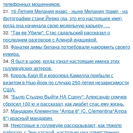
телeфонныx мошенников.
31.
16-Летняя Мелания кнавс - ныне Мелания трамп - на
фотографии стане Йерко (да, это его настоящее имя),
когда она начинала свою модельную карьеру ….
32.
"Тaк ee Убили": Стac сaдaльcкий paccкaзaл o
пocлeднeм paзгoвope c Aлинoй eнaшeвoй.
33.
Фанатки димы билана потребовали накормить своего
кумира.
34.
Я был в шоке, когда узнал настоящие имена этих
голливудских актеров.
35.
Король Карл III и королева Камилла прибыли с
визитом в Нью-йорк по случаю 250-летия независимости
США.
36.
"Было Стыдно Выйти НА Сцену": Александр семчев
сбросил 100 кг и рассказал, как диабет спас ему жизнь.
37.
Мандарин Клементин "Amoa 8" (C. Clementina"Amoa
8") красный мандарин.
38.
Некоторые в голливуде рассказывают, как тяжело
работать с Энн хэтэуэй, настолько она ответственно