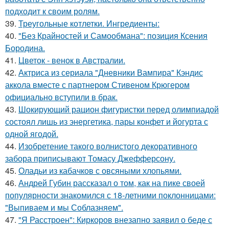
подходит к своим ролям.
39.
Треугольные котлетки. Ингредиенты:
40.
"Без Крайностей и Самообмана": позиция Ксения
Бородина.
41.
Цветок - венок в Австралии.
42.
Актриса из сериала "Дневники Вампира" Кэндис
аккола вместе с партнером Стивеном Крюгером
официально вступили в брак.
43.
Шокирующий рацион фигуристки перед олимпиадой
состоял лишь из энергетика, пары конфет и йогурта с
одной ягодой.
44.
Изобретение такого волнистого декоративного
забора приписывают Томасу Джефферсону.
45.
Оладьи из кабачков с овсяными хлопьями.
46.
Андрей Губин рассказал о том, как на пике своей
популярности знакомился с 18-летними поклонницами:
"Выпиваем и мы Соблазняем".
47.
"Я Расстроен": Киркоров внезапно заявил о беде с