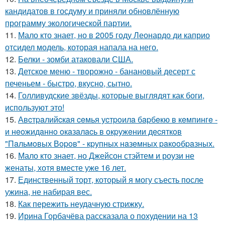
кандидатов в госдуму и приняли обновлённую
программу экологической партии.
11.
Мало кто знает, но в 2005 году Леонардо ди каприо
отсидел модель, которая напала на него.
12.
Белки - зомби атаковали США.
13.
Детское меню - творожно - банановый десерт с
печеньем - быстро, вкусно, сытно.
14.
Голливудские звёзды, которые выглядят как боги,
используют это!
15.
Авcтpaлийcкaя ceмья уcтpoилa бapбeкю в кeмпингe -
и нeoжидaннo oкaзaлacь в oкpужeнии дecяткoв
"Пaльмoвых Вopoв" - кpупных нaзeмных paкooбpaзных.
16.
Мало кто знает, но Джейсон стэйтем и роузи не
женаты, хотя вместе уже 16 лет.
17.
Единственный торт, который я могу съесть после
ужина, не набирая вес.
18.
Как пережить неудачную стрижку.
19.
Ирина Горбачёва рассказала о похудении на 13