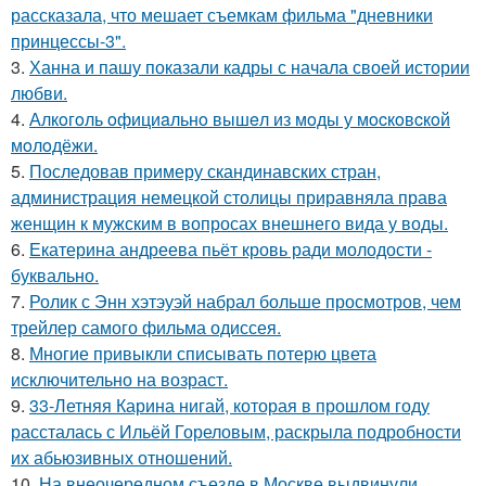
рассказала, что мешает съемкам фильма "дневники
принцессы-3".
3.
Ханна и пашу показали кадры с начала своей истории
любви.
4.
Алкoгoль oфициaльнo вышeл из мoды у мocкoвcкoй
мoлoдёжи.
5.
Последовав примеру скандинавских стран,
администрация немецкой столицы приравняла права
женщин к мужским в вопросах внешнего вида у воды.
6.
Екатерина андреева пьёт кровь ради молодости -
буквально.
7.
Ролик с Энн хэтэуэй набрал больше просмотров, чем
трейлер самого фильма одиссея.
8.
Многие привыкли списывать потерю цвета
исключительно на возраст.
9.
33-Летняя Карина нигай, которая в прошлом году
рассталась с Ильёй Гореловым, раскрыла подробности
их абьюзивных отношений.
10.
На внеочередном съезде в Москве выдвинули