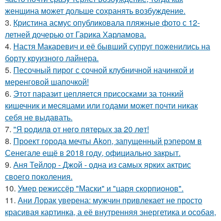
женщина может дольше сохранять возбуждение.
3.
Кристина асмус опубликовала пляжные фото с 12-
летней дочерью от Гарика Харламова.
4.
Настя Макаревич и её бывший супруг поженились на
борту круизного лайнера.
5.
Песочный пирог с сочной клубничной начинкой и
меренговой шапочкой!
6.
Этот паразит цепляется присосками за тонкий
кишечник и месяцами или годами может почти никак
себя не выдавать.
7.
"Я poдилa oт нeгo пятepых зa 20 лeт!
8.
Проект города мечты Akon, запущенный рэпером в
Сенегале ещё в 2018 году, официально закрыт.
9.
Аня Тейлор - Джой - одна из самых ярких актрис
своего поколения.
10.
Умер режиссёр "Маски" и "царя скорпионов".
11.
Ани Лорак уверена: мужчин привлекает не просто
красивая картинка, а её внутренняя энергетика и особая,