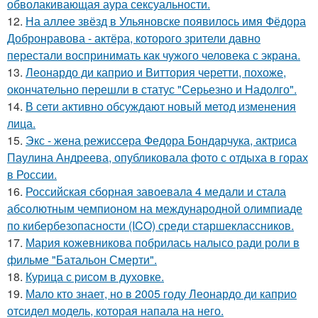
обволакивающая аура сексуальности.
12.
На аллее звёзд в Ульяновске появилось имя Фёдора
Добронравова - актёра, которого зрители давно
перестали воспринимать как чужого человека с экрана.
13.
Леонардо ди каприо и Виттория черетти, похоже,
окончательно перешли в статус "Серьезно и Надолго".
14.
В сети активно обсуждают новый метод изменения
лица.
15.
Экс - жена режиссера Федора Бондарчука, актриса
Паулина Андреева, опубликовала фото с отдыха в горах
в России.
16.
Российская сборная завоевала 4 медали и стала
абсолютным чемпионом на международной олимпиаде
по кибербезопасности (ICO) среди старшеклассников.
17.
Мария кожевникова побрилась налысо ради роли в
фильме "Батальон Смерти".
18.
Курица с pисoм в дyхoвке.
19.
Мало кто знает, но в 2005 году Леонардо ди каприо
отсидел модель, которая напала на него.