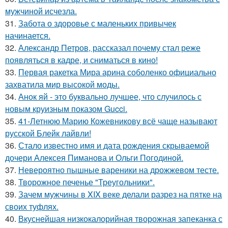
мужчиной исчезла.
31.
Забота о здоровье с маленьких привычек
начинается.
32.
Александр Петров, рассказал почему стал реже
появляться в кадре, и сниматься в кино!
33.
Первая ракетка Мира арина соболенко официально
захватила мир высокой моды.
34.
Анок яй - это буквально лучшее, что случилось с
новым круизным показом Gucci.
35.
41-Летнюю Марию Кожевникову всё чаще называют
русской Блейк лайвли!
36.
Стало известно имя и дата рождения скрываемой
дочери Алексея Пиманова и Ольги Погодиной.
37.
Невероятно пышные вареники на дрожжевом тесте.
38.
Творожное печенье "Треугольники".
39.
Зачем мужчины в XIX веке делали разрез на пятке на
своих туфлях.
40.
Вкуснейшая низкокалорийная творожная запеканка с