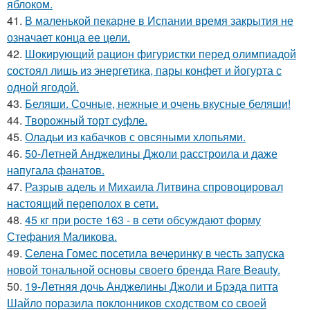
яблоком.
41.
В маленькой пекарне в Испании время закрытия не
означает конца ее цели.
42.
Шокирующий рацион фигуристки перед олимпиадой
состоял лишь из энергетика, пары конфет и йогурта с
одной ягодой.
43.
Беляши. Сочные, нежные и очень вкусные беляши!
44.
Творожный торт суфле.
45.
Оладьи из кабачков с овсяными хлопьями.
46.
50-Летней Анджелины Джоли расстроила и даже
напугала фанатов.
47.
Разрыв адель и Михаила Литвина спровоцировал
настоящий переполох в сети.
48.
45 кг при росте 163 - в сети обсуждают форму
Стефания Маликова.
49.
Селена Гомес посетила вечеринку в честь запуска
новой тональной основы своего бренда Rare Beauty.
50.
19-Летняя дочь Анджелины Джоли и Брэда питта
Шайло поразила поклонников сходством со своей