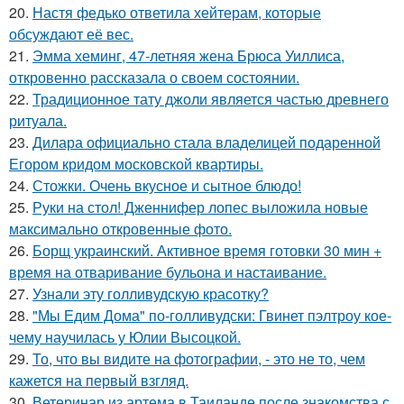
20.
Настя федько ответила хейтерам, которые
обсуждают её вес.
21.
Эмма хеминг, 47-летняя жена Брюса Уиллиса,
откровенно рассказала о своем состоянии.
22.
Традиционное тату джоли является частью древнего
ритуала.
23.
Дилара официально стала владелицей подаренной
Егором кридом московской квартиры.
24.
Стожки. Очень вкусное и сытное блюдо!
25.
Руки на стол! Дженнифер лопес выложила новые
максимально откровенные фото.
26.
Борщ украинский. Активное время готовки 30 мин +
время на отваривание бульона и настаивание.
27.
Узнали эту голливудскую красотку?
28.
"Мы Едим Дома" по-голливудски: Гвинет пэлтроу кое-
чему научилась у Юлии Высоцкой.
29.
То, что вы видите на фотографии, - это не то, чем
кажется на первый взгляд.
30.
Ветеринар из артема в Таиланде после знакомства с