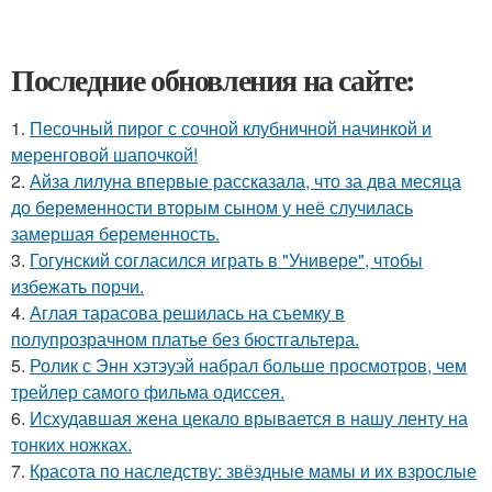
Последние обновления на сайте:
1.
Песочный пирог с сочной клубничной начинкой и
меренговой шапочкой!
2.
Айза лилуна впервые рассказала, что за два месяца
до беременности вторым сыном у неё случилась
замершая беременность.
3.
Гогунский согласился играть в "Универе", чтобы
избежать порчи.
4.
Аглая тарасова решилась на съемку в
полупрозрачном платье без бюстгальтера.
5.
Ролик с Энн хэтэуэй набрал больше просмотров, чем
трейлер самого фильма одиссея.
6.
Исхудавшая жена цекало врывается в нашу ленту на
тонких ножках.
7.
Красота по наследству: звёздные мамы и их взрослые