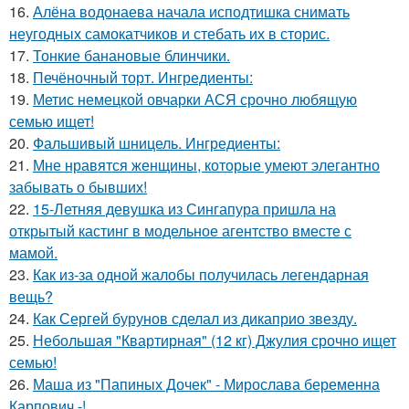
16.
Алёна водонаева начала исподтишка снимать
неугодных самокатчиков и стебать их в сторис.
17.
Тонкие банановые блинчики.
18.
Печёночный торт. Ингредиенты:
19.
Метис немецкой овчарки АСЯ срочно любящую
семью ищет!
20.
Фальшивый шницель. Ингредиенты:
21.
Мне нравятся женщины, которые умеют элегантно
забывать о бывших!
22.
15-Летняя девушка из Сингапура пришла на
открытый кастинг в модельное агентство вместе с
мамой.
23.
Как из-за одной жалобы получилась легендарная
вещь?
24.
Как Сергей бурунов сделал из дикаприо звезду.
25.
Небольшая "Квартирная" (12 кг) Джулия срочно ищет
семью!
26.
Маша из "Папиных Дочек" - Мирослава беременна
Карпович -!