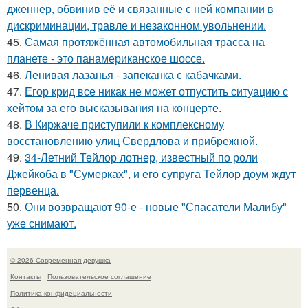
дженнер, обвинив её и связанные с ней компании в
дискриминации, травле и незаконном увольнении.
45.
Самая протяжённая автомобильная трасса на
планете - это панамериканское шоссе.
46.
Ленивая лазанья - запеканка с кабачками.
47.
Егор крид все никак не может отпустить ситуацию с
хейтом за его высказывания на концерте.
48.
В Киржаче приступили к комплексному
восстановлению улиц Свердлова и прибрежной.
49.
34-Летний Тейлор лотнер, известный по роли
Джейкоба в "Сумерках", и его супруга Тейлор доум ждут
первенца.
50.
Они возвращают 90-е - новые "Спасатели Малибу"
уже снимают.
© 2026 Современная девушка
Контакты
Пользовательское соглашение
Политика конфидециальности