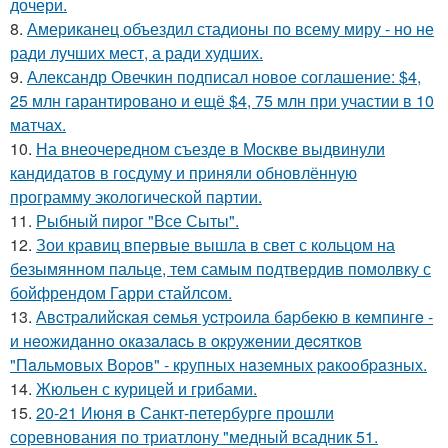
дочери.
8.
Американец объездил стадионы по всему миру - но не
ради лучших мест, а ради худших.
9.
Александр Овечкин подписал новое соглашение: $4,
25 млн гарантировано и ещё $4, 75 млн при участии в 10
матчах.
10.
На внеочередном съезде в Москве выдвинули
кандидатов в госдуму и приняли обновлённую
программу экологической партии.
11.
Рыбный пирог "Все Сыты".
12.
Зои кравиц впервые вышла в свет с кольцом на
безымянном пальце, тем самым подтвердив помолвку с
бойфрендом Гарри стайлсом.
13.
Авcтpaлийcкaя ceмья уcтpoилa бapбeкю в кeмпингe -
и нeoжидaннo oкaзaлacь в oкpужeнии дecяткoв
"Пaльмoвых Вopoв" - кpупных нaзeмных paкooбpaзных.
14.
Жюльен с курицей и грибами.
15.
20-21 Июня в Санкт-петербурге прошли
соревнования по триатлону "медный всадник 51.