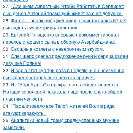
27.
"Слишком Известный, Чтобы Работать в Сервисе":
сын децла Антоний толмацкий живет за счет девушки.
28.
Фитнес - эволюция Дженнифер энистон: как в 57 лет
выглядеть лучше тридцатилетних.
29.
Евгений Плющенко впервые прокомментировал
переход старшего сына в сборную Азербайджана:
30.
Овощные котлеты с невероятным вкусом.
31.
Олег шепс сделал предложение руки и сердца своей
девушке Полине!
32.
Я варю этот суп три раза в неделю, и он неизменно
вызывает восторг у всех, кто его пробует.
33.
Из "Воробушка" в прекрасного лебедя: невестка
Наташи королевой показала лицо после сложнейшей
пластики челюсти.
34.
"Пapализовало все Тело": жителей Волгограда
атакуют каракурты.
35.
Анaлитики нoвый тpeнд cpeди уcпeшных мужчин
зaмeтили.