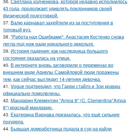
36.
Светлана ходченкова, которой недавно исполнилось
43 года, продолжает удивлять поклонников своей
физической подготовкой.
37.
Валю карнавал захейтили из-за поступления в
топовый вуз.
38.
"Работа над Ошибками": Анастасия Костенко снова
легла под нож ради идеального декольте.
39.
История падения: как наследница большого
состояния оказалась на улице.
40.
В интернете вновь заговорили о переменах во
внешнем виде Ариелы Самойловой люди поражены
тем, как сейчас выглядит 14-летняя девочка.
41.
Vogue подтвердил, что Гарри стайлз и Зои кравиц
официально помолвлены.
42.
Мандарин Клементин "Amoa 8" (C. Clementina"Amoa
8") красный мандарин.
43.
Екатерина Варнава призналась, что ещё сильнее
похудела.
44.
Бывшая домработница подала в суд на кайли