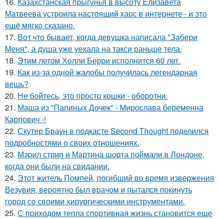
16.
Казахстанская прыгунья в высоту Елизавета
Матвеева устроила настоящий хаос в интернете - и это
ещё мягко сказано.
17.
Вот что бывает, когда девушка написала "Забери
Меня", а душа уже уехала на такси раньше тела.
18.
Этим летом Холли Берри исполнится 60 лет.
19.
Как из-за одной жалобы получилась легендарная
вещь?
20.
Не бойтесь, это просто кошки - оборотни.
21.
Маша из "Папиных Дочек" - Мирослава беременна
Карпович -!
22.
Скутер Браун в подкасте Second Thought поделился
подробностями о своих отношениях.
23.
Мэрил стрип и Мартина шорта поймали в Лондоне,
когда они были на свидании.
24.
Этот житель Помпей, погибший во время извержения
Везувия, вероятно был врачом и пытался покинуть
город со своими хирургическими инструментами.
25.
С приходом тепла спортивная жизнь становится еще