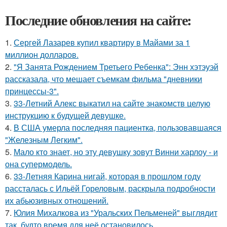
Последние обновления на сайте:
1.
Сергей Лазарев купил квартиру в Майами за 1
миллион долларов.
2.
"Я Занята Рождением Третьего Ребенка": Энн хэтэуэй
рассказала, что мешает съемкам фильма "дневники
принцессы-3".
3.
33-Летний Алекс выкатил на сайте знакомств целую
инструкцию к будущей девушке.
4.
В США умерла последняя пациентка, пользовавшаяся
"Железным Легким".
5.
Мало кто знает, но эту девушку зовут Винни харлоу - и
она супермодель.
6.
33-Летняя Карина нигай, которая в прошлом году
рассталась с Ильёй Гореловым, раскрыла подробности
их абьюзивных отношений.
7.
Юлия Михалкова из "Уральских Пельменей" выглядит
так, будто время для неё остановилось.