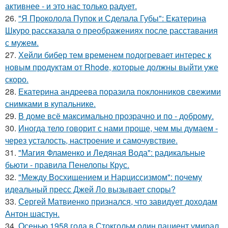
активнее - и это нас только радует.
26.
"Я Проколола Пупок и Сделала Губы": Екатерина
Шкуро рассказала о преображениях после расставания
с мужем.
27.
Хейли бибер тем временем подогревает интерес к
новым продуктам от Rhode, которые должны выйти уже
скоро.
28.
Екатерина андреева поразила поклонников свежими
снимками в купальнике.
29.
В доме всё максимально прозрачно и по - доброму.
30.
Иногда тело говорит с нами проще, чем мы думаем -
через усталость, настроение и самочувствие.
31.
"Магия Фламенко и Ледяная Вода": радикальные
бьюти - правила Пенелопы Крус.
32.
"Между Восхищением и Нарциссизмом": почему
идеальный пресс Джей Ло вызывает споры?
33.
Сергей Матвиенко признался, что завидует доходам
Антон шастун.
34.
Осенью 1958 года в Стокгольм один пациент умирал