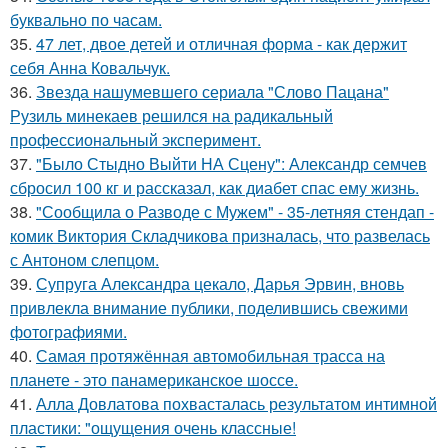
буквально по часам.
35.
47 лет, двое детей и отличная форма - как держит
себя Анна Ковальчук.
36.
Звезда нашумевшего сериала "Слово Пацана"
Рузиль минекаев решился на радикальный
профессиональный эксперимент.
37.
"Было Стыдно Выйти НА Сцену": Александр семчев
сбросил 100 кг и рассказал, как диабет спас ему жизнь.
38.
"Сообщила о Разводе с Мужем" - 35-летняя стендап -
комик Виктория Складчикова призналась, что развелась
с Антоном слепцом.
39.
Супруга Александра цекало, Дарья Эрвин, вновь
привлекла внимание публики, поделившись свежими
фотографиями.
40.
Самая протяжённая автомобильная трасса на
планете - это панамериканское шоссе.
41.
Алла Довлатова похвасталась результатом интимной
пластики: "ощущения очень классные!