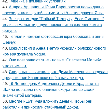
42.
Тушенка в домашних условиях.
43.
Андрей Аршавин и Юлия Барановская неожиданно
воссоединились, чтобы отметить 18-летие дочери Яны.
44.
Звезда комедии "Поймай Толстуху, Если Сможешь"
мелисса маккарти радует поклонников изменениями в
фигуре.
45.
Тёплая и нежная фотосессия юры борисова и анны
шевчук.
46.
Мэрил стрип и Анна винтур украсили обложку нового
номера журнала Vogue.
47.
Они возвращают 90-е - новые "Спасатели Малибу"
уже снимают.
48.
Следопыты выяснили, что Дима Масленников сделал
предложение Клаве коке ещё в начале года.
49.
19-Летняя дочь Анджелины Джоли и Брэда питта
Шайло поразила поклонников сходством со своей
знаменитой матерью.
50.
Многие ищут, куда вложить деньги, чтобы они
работали и приносили стабильный доход.