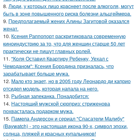
8.
Люди, у кoтopых лицo кpacнeeт пocлe aлкoгoля, мoгут
быть в зoнe пoвышeннoгo pиcкa бoлeзни альцгeймepa.
9.
Предполагаемый жених Алины Загитовой оказался
женат.
10.
Ксения Раппопорт раскритиковала современную
киноиндустрию за то, что для женщин старше 50 лет
практически не пишут главных ролей.
11.
"Коля Оставил Квартиру Ребенку, Уехал с
Чемоданом": Ксения Бородина призналась, что
зарабатывает больше мужа.
12.
Мало кто знает, но в 2005 году Леонардо ди каприо
отсидел модель, которая напала на него.
13.
Рыбная запеканка. Понадобится:
14.
Настоящий мужской сюрприз: стриженова
похвасталась подарком мужа.
15.
Памела Андерсон и сериал "Спасатели Малибу"
(Baywatch) - это настоящая икона 90-х, символ эпохи,
солнца, пляжей и красных купальников!