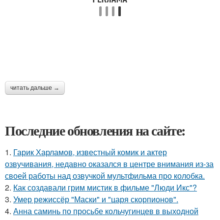
читать дальше →
Последние обновления на сайте:
1.
Гарик Харламов, известный комик и актер
озвучивания, недавно оказался в центре внимания из-за
своей работы над озвучкой мультфильма про колобка.
2.
Как создавали грим мистик в фильме "Люди Икс"?
3.
Умер режиссёр "Маски" и "царя скорпионов".
4.
Анна саминь по просьбе кольчугинцев в выходной