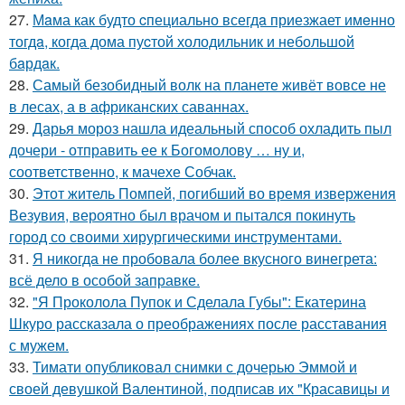
27.
Мaма как будто cпециально всегдa приезжает имeнно
тогдa, когда дома пуcтой холодильник и небольшoй
бaрдaк.
28.
Самый безобидный волк на планете живёт вовсе не
в лесах, а в африканских саваннах.
29.
Дарья мороз нашла идеальный способ охладить пыл
дочери - отправить ее к Богомолову … ну и,
соответственно, к мачехе Собчак.
30.
Этот житель Помпей, погибший во время извержения
Везувия, вероятно был врачом и пытался покинуть
город со своими хирургическими инструментами.
31.
Я никогда не пробовала более вкусного винегрета:
всё дело в особой заправке.
32.
"Я Проколола Пупок и Сделала Губы": Екатерина
Шкуро рассказала о преображениях после расставания
с мужем.
33.
Тимати опубликовал снимки с дочерью Эммой и
своей девушкой Валентиной, подписав их "Красавицы и