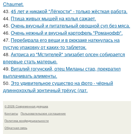
Chaumet.
43.
45 лет и никакой "Лёгкости" - только жёсткая работа.
44.
Птица живых мышей на колья сажает.
45.
Очень вкусный и питательный овощной суп без мяса.
46.
Очень нежный и вкусный картофель "Романофф".
47.
Перебирала его вещи и в рюкзаке наткнулась на
пустую упаковку от каких-то таблеток.
48.
Актриса из "Мстителей" элизабет олсен собирается
впервые стать матерью.
49.
Виталий гогунский, отец Миланы стар, прекратил
выплачивать алименты.
50.
Это удивительное существо на фото - чёрный
длиннохохлый зонтичный трёхус (лат.
© 2026 Современная девушка
Контакты
Пользовательское соглашение
Политика конфидециальности
Обратная связь