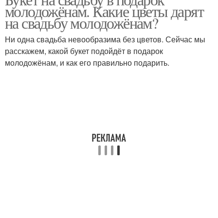
Букет в подарок
Оригинальный букет
молодожёнам. Какие цветы дарят
на свадьбу молодожёнам?
Ни одна свадьба невообразима без цветов. Сейчас мы
расскажем, какой букет подойдёт в подарок
Композиции для букета
молодожёнам, и как его правильно подарить.