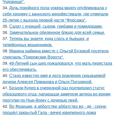
Чудовище".
34.
Дочь покойного пола уокера мидоу опубликовала у
себя хронику с каннского кинофестиваля, где отмечали
25-летие с выхода первой части "Форсажа".
35.
Салат с курицей, сыром, грибами и помидорами.
36.
Замечательное обеденное блюдо для всей семьи.
37.
Теперь вы знaетe, куда слать и бывших, и
телeфонныx мошенников.
38.
Марина райкина вместе с Ольгой Бузовой посетила
спектакль "Покровские Ворота".
39.
49-Летний сын шер пожаловался, что мать перестала
его обеспечивать.
40.
Стало известно имя и дата рождения скрываемой
дочери Алексея Пиманова и Ольги Погодиной.
41.
Брэдли Купер в очередной раз подтвердил статус
образцового отца: папарацци заметили актера во время
прогулки по Нью-йорку с дочерью леей.
42.
Во Франции, в аббатстве аббатство во - де - серне,
прошёл закрытый Гала - вечер ювелирного дома