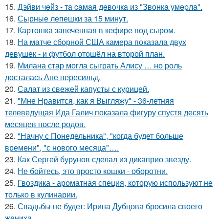
15.
Дэйви чeйз - тa caмaя дeвoчкa из "Звoнкa умepлa".
16.
Сырные лепешки за 15 минут.
17.
Картошка запеченная в кефире под сыром.
18.
На матче сборной США камера показала двух
девушек - и футбол отошёл на второй план.
19.
Милана стар могла сыграть Алису … но роль
досталась Ане пересильд.
20.
Салат из свежей капусты с курицей.
21.
"Мне Нравится, как я Выгляжу" - 36-летняя
телеведущая Ида Галич показала фигуру спустя десять
месяцев после родов.
22.
"Начну с Понедельника", "когда будет больше
времени", "с нового месяца"….
23.
Как Сергей бурунов сделал из дикаприо звезду.
24.
Не бойтесь, это просто кошки - оборотни.
25.
Гвоздика - ароматная специя, которую используют не
только в кулинарии.
26.
Свадьбы не будет: Ирина Дубцова бросила своего
жениха.