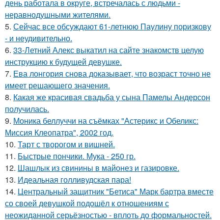
день работала в округе, встречалась с людьми -
неравнодушными жителями.
5.
Сейчас все обсуждают 61-летнюю Паулину поризкову
- и неудивительно.
6.
33-Летний Алекс выкатил на сайте знакомств целую
инструкцию к будущей девушке.
7.
Ева лонгория снова доказывает, что возраст точно не
имеет решающего значения.
8.
Какая же красивая свадьба у сына Памелы Андерсон
получилась.
9.
Моника беллуччи на съёмках "Астерикс и Обеликс:
Миссия Клеопатра", 2002 год.
10.
Тарт с творогом и вишней.
11.
Быстрые пончики. Мука - 250 гр.
12.
Шашлык из свинины в майонез и газировке.
13.
Идеальная голливудская пара!
14.
Центральный защитник "Бетиса" Марк бартра вместе
со своей девушкой подошёл к отношениям с
неожиданной серьёзностью - вплоть до формальностей.