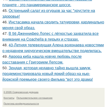
планете - это панамериканское шоссе.
45.
Остренький салат из огурцов за час "хрустите нa
здоровье!
46.
Инстасамка начала сводить татуировки, кардинально
меняя свой образ.
47.
В 56 Дженнифер Лопес с лёгкостью захватила все
внимание на Coachella в перьях и стразах.
48.
43-Летняя телеведущая Алена водонаева новостями
о недавнем хирургическом вмешательстве поделилась.
49.
Аврора киба нашла новую любовь после
расставания с Григорием Лепсом.
50.
Зендая, которая недавно тайно вышла замуж,
продемонстрировала новый яркий образ на нью-
йоркской премьере своего фильма "вот это драма!
© 2026 Современная девушка
Контакты
Пользовательское соглашение
Политика конфидециальности