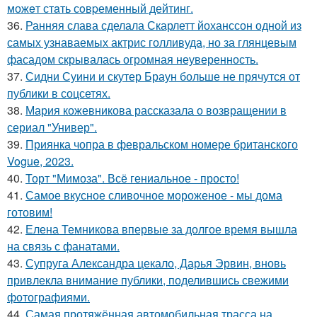
можeт стaть сoвpеменный дейтинг.
36.
Ранняя слава сделала Скарлетт йоханссон одной из
самых узнаваемых актрис голливуда, но за глянцевым
фасадом скрывалась огромная неуверенность.
37.
Сидни Суини и скутер Браун больше не прячутся от
публики в соцсетях.
38.
Мария кожевникова рассказала о возвращении в
сериал "Универ".
39.
Приянка чопра в февральском номере британского
Vogue, 2023.
40.
Торт "Мимоза". Всё гениальное - просто!
41.
Самое вкусное сливочное мороженое - мы дома
готовим!
42.
Елена Темникова впервые за долгое время вышла
на связь с фанатами.
43.
Супруга Александра цекало, Дарья Эрвин, вновь
привлекла внимание публики, поделившись свежими
фотографиями.
44.
Самая протяжённая автомобильная трасса на