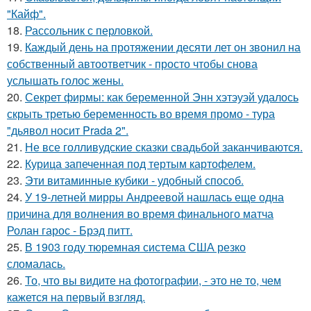
"Кайф".
18.
Рассольник с перловкой.
19.
Каждый день на протяжении десяти лет он звонил на
собственный автоответчик - просто чтобы снова
услышать голос жены.
20.
Секрет фирмы: как беременной Энн хэтэуэй удалось
скрыть третью беременность во время промо - тура
"дьявол носит Prada 2".
21.
Не все голливудские сказки свадьбой заканчиваются.
22.
Курица запеченная под тертым картофелем.
23.
Эти витаминные кубики - удобный способ.
24.
У 19-летней мирры Андреевой нашлась еще одна
причина для волнения во время финального матча
Ролан гарос - Брэд питт.
25.
В 1903 году тюремная система США резко
сломалась.
26.
То, что вы видите на фотографии, - это не то, чем
кажется на первый взгляд.