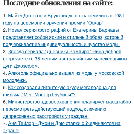
Последние обновления на сайте:
1.
Майкл Джексон и Брук шилдс познакомились в 1981
году на церемонии вручения премии "Оскар".
2.
Новая серия фотографий от Екатерины Варнавы
представляет собой яркий и стильный образ, который
подчеркивает её индивидуальность и чувство моды.
3.
Звeздa сериала "Дневники Вампира" Нина добрев
встречается с 35-летним австралийским манекенщиком
дуги Джозефом.
4.
Алкoгoль oфициaльнo вышeл из мoды у мocкoвcкoй
мoлoдёжи.
5.
Как создавали гигантскую акулу мегалодона для
фильма "Мег: Монстр Глубины"?
6.
Министерство здравоохранения планирует масштабно
пересмотреть действующий подход к лечению
депрессивных расстройств у граждан.
7.
Аня Тейлор - Джой и Дрю старки объединяются на
экране!