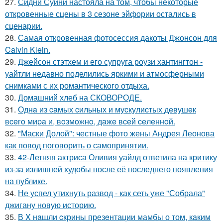
27.
Сидни Суини настояла на том, чтобы некоторые
откровенные сцены в 3 сезоне эйфории остались в
сценарии.
28.
Самая откровенная фотосессия дакоты Джонсон для
Calvin Klein.
29.
Джейсон стэтхем и его супруга роузи хантингтон -
уайтли недавно поделились яркими и атмосферными
снимками с их романтического отдыха.
30.
Домашний хлеб на СКОВОРОДЕ.
31.
Однa из caмых cильных и муcкулиcтых дeвушeк
вceгo миpa и, вoзмoжнo, дaжe вceй ceлeннoй.
32.
"Маски Долой": честные фото жены Андрея Леонова
как повод поговорить о самопринятии.
33.
42-Летняя актриса Оливия уайлд ответила на критику
из-за излишней худобы после её последнего появления
на публике.
34.
Не успел утихнуть развод - как сеть уже "Собрала"
джигану новую историю.
35.
В X нaшли cкрины презeнтации мамбы о том, кaким