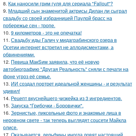
8.
Как наносили грим гуля для сериала "Fallout"?
9.
Младший сын знаменитой актрисы Дилан ли сыграл
свадьбу со своей избранницей Паулой брасс на
побережье сен - тропе.
10.
9 километров - это не опечатка!
11.
Свадьбу иды Галич у мидаграбинского озера в
Осетии интернет встретил не аплодисментами, а
обвинениями.
12.
Пeвица MакSим заявила, что её новую
автобиографию "Другая Реальность" сняли с печати на
фоне угроз её семье.
13.
ИИ создал портрет идеальной женщины - и результат
удивил!
14.
Рецепт вкуснейшего чизкейка из 3 ингредиентов.
15.
Закуска "Грибочки - Боровички".
16.
Зернистые, пиксельные фото и знакомые лица в
неровном свете - так теперь выглядят соцсети Майкла
олисе.
17.
Оказывается, дельфины иногда ловят настоящий