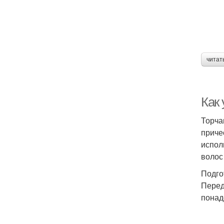
читат
Как 
Торча
приче
испол
волос
Подго
Перед
понад