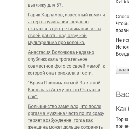
быть 
выгляжу для 57.
Гарик Харламов, известный комик и
Спосо
актер озвучивания, недавно
Чтобы
оказался в центре внимания из-за
прави
своей работы над озвучкой
Не ис
мультфильма про колобка.
Испол
Анастасия Волочкова недавно
Всегд
опубликовала трогательное
совместное фото со своей мамой, к
читат
которой она приехала в гости.
"Врачи Принимали мой Затяжной
Кашель за Астму, но это Оказался
Вас
рак".
Большинство замечало, что после
Как
оргазма мужчина часто почти сразу
Торча
теряет возбуждение, тогда как
приче
женщина может дольше сохранять