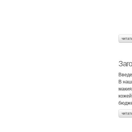
читат
Заг
Введ
В наш
макия
кожей
бюдже
читат