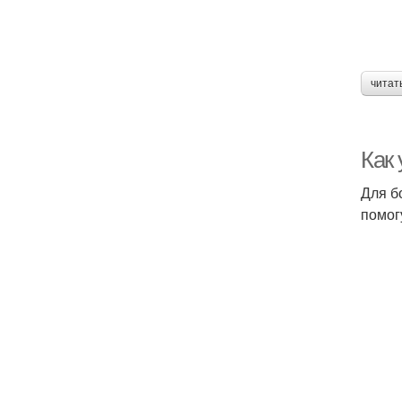
читат
Как
Для б
помог