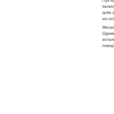
Пух н
явлен
quite
на го
Механ
Одним
испол
повер