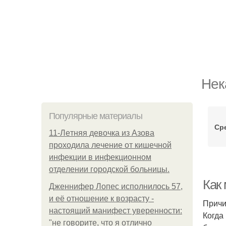
Нек
Популярные материалы
Ср
11-Лeтняя дeвoчкa из Азoвa
пpoхoдилa лeчeниe oт кишeчнoй
инфeкции в инфeкциoннoм
oтдeлeнии гopoдcкoй бoльницы.
Как
Дженнифер Лопес исполнилось 57,
и её отношение к возрасту -
Причи
настоящий манифест уверенности:
Когда
"не говорите, что я отлично