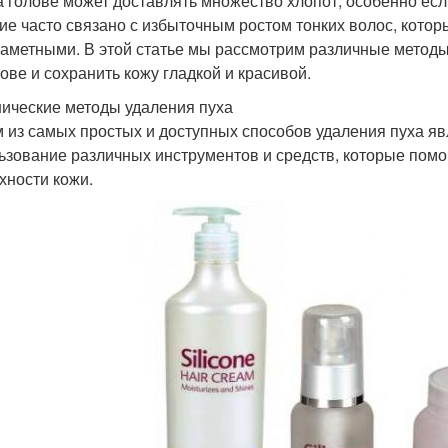
а голове может доставлять множество хлопот, особенно если
ие часто связано с избыточным ростом тонких волос, котор
 заметными. В этой статье мы рассмотрим различные методы
лове и сохранить кожу гладкой и красивой.
ические методы удаления пуха
 из самых простых и доступных способов удаления пуха я
ьзование различных инструментов и средств, которые помо
хности кожи.