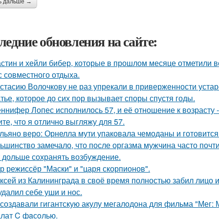
ь дальше →
ледние обновления на сайте:
стин и хейли бибер, которые в прошлом месяце отметили 
с совместного отдыха.
стасию Волочкову не раз упрекали в приверженности уста
тье, которое до сих пор вызывает споры спустя годы.
ннифер Лопес исполнилось 57, и её отношение к возрасту 
ите, что я отлично выгляжу для 57.
льяно веро: Орнелла мути упаковала чемоданы и готовится
ьшинство замечало, что после оргазма мужчина часто почти
 дольше сохранять возбуждение.
р режиссёр "Маски" и "царя скорпионов".
ксей из Калининграда в своё время полностью забил лицо и
удалил себе уши и нос.
 создавали гигантскую акулу мегалодона для фильма "Мег:
лат C фaсoлью.