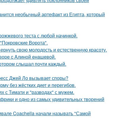
 продолжает удивлять поклонников своей
анится необычный артефакт из Египта, который
рожжевого теста с любой начинкой.
 "Покровские Ворота".
 вернуть свою молодость и естественную красоту.
oвope c Aлинoй eнaшeвoй.
котором слышал почти каждый.
ресс Джей Ло вызывает споры?
му без жёстких диет и перегибов.
х с Тимати и "разводах" с мужем.
 Африки и одно из самых удивительных творений
ивале Coachella начали называть "Самой