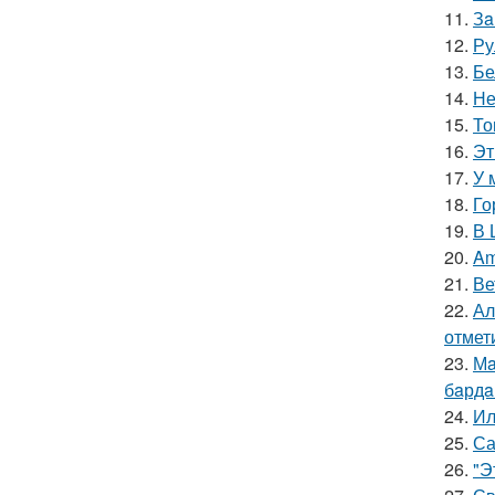
11.
Зa
12.
Ру
13.
Бе
14.
Не
15.
То
16.
Эт
17.
У 
18.
Го
19.
В 
20.
Am
21.
Ве
22.
Ал
отмет
23.
Мa
бaрдa
24.
Ил
25.
Са
26.
"Э