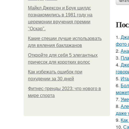
читат
Майкл Джексон и Брук шилдс
познакомились в 1981 году на
Пос
церемонии вручения премии
"Оскар".
1.
Джа
Какие специи лучше использовать
фото 
для вяления баклажанов
2.
Ана
Откройте для себя 5 элегантных
3.
Пла
причесок для коротких волос
4.
Дже
говор
Как избежать ошибок при
5.
Ита
похудении за 30 дней
6.
Бол
Фитнес-тренды 2023: что нового в
может
мире спорта
7.
Уме
8.
Але
даже 
9.
Как
10.
Са