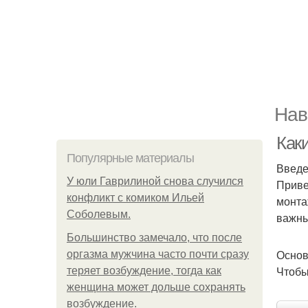
Нав
Как
Популярные материалы
Введ
У юли Гаврилиной снова случился
Приве
конфликт с комиком Ильей
монта
Соболевым.
важны
Большинство замечало, что после
Основ
оргазма мужчина часто почти сразу
Чтобы
теряет возбуждение, тогда как
женщина может дольше сохранять
возбуждение.