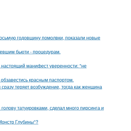
восьмую годовщину помолвки, показали новые
ревшим бьюти - процедурам.
- настоящий манифест уверенности: "не
 обзавестись красным паспортом.
 сразу теряет возбуждение, тогда как женщина
 голову татуировками, сделал много пирсинга и
 Монстр Глубины"?