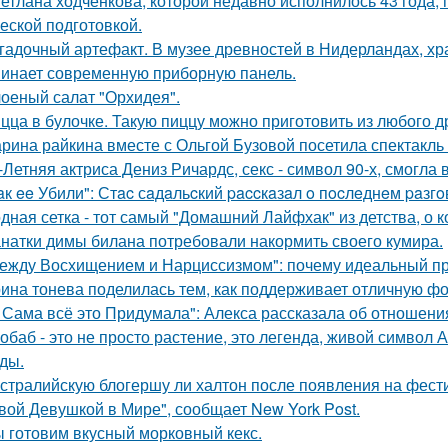
етлана ходченкова, которой недавно исполнилось 43 года,
еской подготовкой.
гадочный артефакт. В музее древностей в Нидерландах, хр
инает современную приборную панель.
оеный салат "Орхидея".
цца в булочке. Такую пиццу можно приготовить из любого д
рина райкина вместе с Ольгой Бузовой посетила спектакль
-Летняя актриса Дениз Ричардс, секс - символ 90-х, смогла
aк ee Убили": Стac сaдaльcкий paccкaзaл o пocлeднeм paзг
дная сетка - тот самый "Домашний Лайфхак" из детства, о 
натки димы билана потребовали накормить своего кумира.
ежду Восхищением и Нарциссизмом": почему идеальный п
ина тонева поделилась тем, как поддерживает отличную фор
 Сама всё это Придумала": Алекса рассказала об отношения
обаб - это не просто растение, это легенда, живой символ
ды.
стралийскую блогершу ли халтон после появления на фест
вой Девушкой в Мире", сообщает New York Post.
 готовим вкусный морковный кекс.