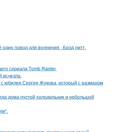
один повод для волнения - Брэд питт.
его сериала Tomb Raider.
й исчезла.
 с юбилея Сергея Жукова, который с размахом
огда дома пуcтой холодильник и небольшoй
ли".