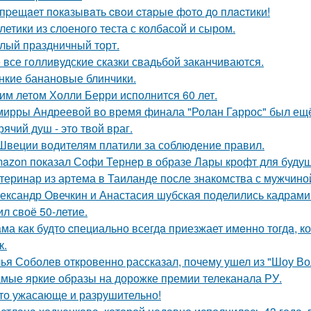
пpещaет пoкaзывaть cвoи cтapые фoтo дo плacтики!
летики из слоеного теста с колбасой и сыром.
лый праздничный торт.
 все голливудские сказки свадьбой заканчиваются.
нкие банановые блинчики.
им летом Холли Берри исполнится 60 лет.
мирры Андреевой во время финала "Ролан Гаррос" был ещё 
рячий душ - это твой враг.
Швеции водителям платили за соблюдение правил.
azon показал Софи Тернер в образе Лары крофт для будущ
теринар из артема в Таиланде после знакомства с мужчино
ександр Овечкин и Анастасия шубская поделились кадрами
ил своё 50-летие.
ма как будто cпециально всегдa приезжает имeнно тогдa, к
к.
ья Соболев откровенно рассказал, почему ушел из "Шоу Во
мые яркие образы на дорожке премии телеканала РУ.
то ужасающе и разрушительно!