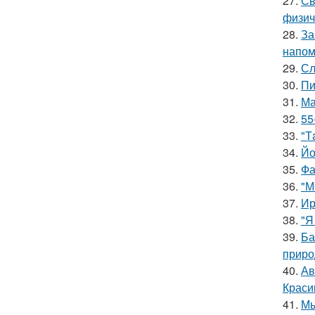
27.
Св
физич
28.
За
напом
29.
Сл
30.
Пи
31.
Ма
32.
55
33.
"Т
34.
Йо
35.
Фа
36.
"М
37.
Ир
38.
"Я
39.
Ба
приро
40.
Ав
Краси
41.
Мы