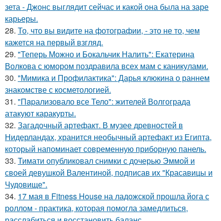
зета - Джонс выглядит сейчас и какой она была на заре
карьеры.
28.
То, что вы видите на фотографии, - это не то, чем
кажется на первый взгляд.
29.
"Теперь Можно и Бокальчик Налить": Екатерина
Волкова с юмором поздравила всех мам с каникулами.
30.
"Мимика и Профилактика": Дарья клюкина о раннем
знакомстве с косметологией.
31.
"Пapализовало все Тело": жителей Волгограда
атакуют каракурты.
32.
Загадочный артефакт. В музее древностей в
Нидерландах, хранится необычный артефакт из Египта,
который напоминает современную приборную панель.
33.
Тимати опубликовал снимки с дочерью Эммой и
своей девушкой Валентиной, подписав их "Красавицы и
Чудовище".
34.
17 мая в Fitness House на ладожской прошла йога с
роллом - практика, которая помогла замедлиться,
расслабиться и восстановить баланс.