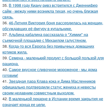
35.
В 1998 году Киану ривз встретился с Дженнифер
сайм - между ними возникла тихая, но очень близкая
связь.
36.
46-Летняя Виктория боня рассердилась на женщин,
обсуждавших её фигуру в купальнике.
37.
Альбина кабалина рассказала о "Химии" на
съемочной площадке с Михаилом галустяном.
38.
Когда-то вся Европа без привычных домашних
котиков жила.
39.
Семена - маленький продукт с большой пользой для
рациона.
40.
Самое вкусное сливочное мороженое - мы дома
готовим!
41.
Звездная пара Клава кока и Дима Масленников
официально подтвердили статус жениха и невесты
своим недавним совместным выходом.
42.
В маленькой пекарне в Испании время закрытия не
означает конца ее цели.