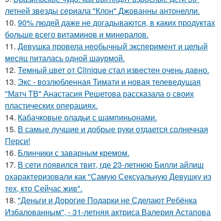
летней звезды сериала "Клон" Джованны антонелли.
10.
90% людей даже не догадываются, в каких продуктах
больше всего витаминов и минералов.
11.
Девушка провела необычный эксперимент и целый
месяц питалась одной шаурмой.
12.
Темный цвет от Clinique стал известен очень давно.
13.
Экс - возлюбленная Тимати и новая телеведущая
"Матч ТВ" Анастасия Решетова рассказала о своих
пластических операциях.
14.
Кабачковые оладьи с шампиньонами.
15.
В самые лучшие и добрые руки отдается солнечная
Перси!
16.
Блинчики с заварным кремом.
17.
В сети появился твит, где 23-летнюю Билли айлиш
охарактеризовали как "Самую Сексуальную Девушку из
тех, кто Сейчас жив".
18.
"Деньги и Дорогие Подарки не Сделают Ребёнка
Избалованным", - 31-летняя актриса Валерия Астапова