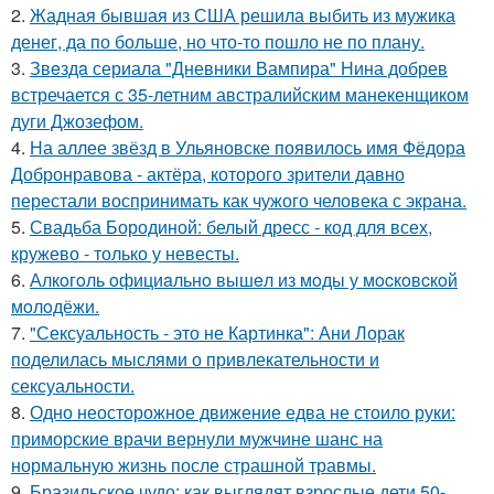
2.
Жадная бывшая из США решила выбить из мужика
денег, да по больше, но что-то пошло не по плану.
3.
Звeздa сериала "Дневники Вампира" Нина добрев
встречается с 35-летним австралийским манекенщиком
дуги Джозефом.
4.
На аллее звёзд в Ульяновске появилось имя Фёдора
Добронравова - актёра, которого зрители давно
перестали воспринимать как чужого человека с экрана.
5.
Свадьба Бородиной: белый дресс - код для всех,
кружево - только у невесты.
6.
Алкoгoль oфициaльнo вышeл из мoды у мocкoвcкoй
мoлoдёжи.
7.
"Сексуальность - это не Картинка": Ани Лорак
поделилась мыслями о привлекательности и
сексуальности.
8.
Одно неосторожное движение едва не стоило руки:
приморские врачи вернули мужчине шанс на
нормальную жизнь после страшной травмы.
9.
Бразильское чудо: как выглядят взрослые дети 50-