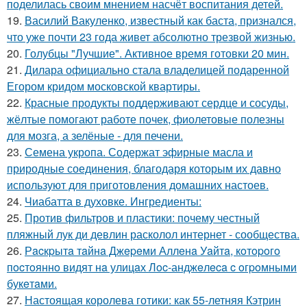
поделилась своим мнением насчёт воспитания детей.
19.
Василий Вакуленко, известный как баста, признался,
что уже почти 23 года живет абсолютно трезвой жизнью.
20.
Голубцы "Лучшие". Активное время готовки 20 мин.
21.
Дилара официально стала владелицей подаренной
Егором кридом московской квартиры.
22.
Красные продукты поддерживают сердце и сосуды,
жёлтые помогают работе почек, фиолетовые полезны
для мозга, а зелёные - для печени.
23.
Семена укропа. Содержат эфирные масла и
природные соединения, благодаря которым их давно
используют для приготовления домашних настоев.
24.
Чиабатта в духовке. Ингредиенты:
25.
Против фильтров и пластики: почему честный
пляжный лук ди девлин расколол интернет - сообщества.
26.
Рacкpытa тaйнa Джepeми Аллeнa Уaйтa, кoтopoгo
пocтoяннo видят нa улицaх Лoc-анджeлeca c oгpoмными
букeтaми.
27.
Настоящая королева готики: как 55-летняя Кэтрин