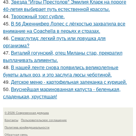
43.
Звезда "Игры Престолов" Эмилия Кларк на пороге
40-летия выбирает путь естественной красоты.
44.
Творожный торт суфле.
45.
В 56 Дженнифер Лопес с лёгкостью захватила все
внимание на Coachella в перьях и стразах.
46.
Семаглутид: легкий путь или ловушка для
организма?
47.
Виталий гогунский, отец Миланы стар, прекратил
выплачивать алименты.
48.
В нашей ленте снова появились великолепные
букеты алых роз, и это заслуга люсы чеботиной.
49.
Детское меню - картофельная запеканка с курицей.
50.
Вкуснейшая маринованная капуста - беленькая,
сладенькая, хрустящая!
© 2026 Современная девушка
Контакты
Пользовательское соглашение
Политика конфидециальности
Обратная связь