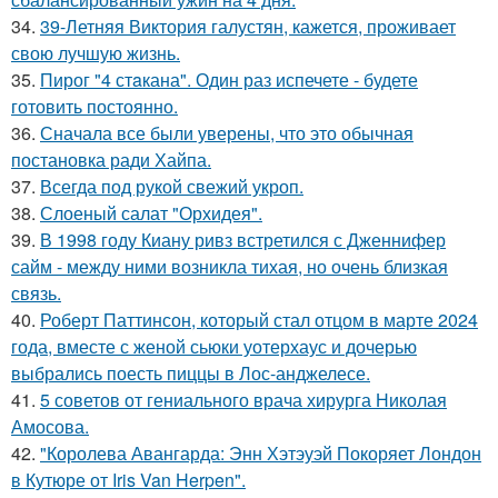
34.
39-Летняя Виктория галустян, кажется, проживает
свою лучшую жизнь.
35.
Пирог "4 стaкана". Один раз испечете - будете
готовить постоянно.
36.
Сначала все были уверены, что это обычная
постановка ради Хайпа.
37.
Всегда под рукой свежий укроп.
38.
Слоеный салат "Орхидея".
39.
В 1998 году Киану ривз встретился с Дженнифер
сайм - между ними возникла тихая, но очень близкая
связь.
40.
Роберт Паттинсон, который стал отцом в марте 2024
года, вместе с женой сьюки уотерхаус и дочерью
выбрались поесть пиццы в Лос-анджелесе.
41.
5 советов от гениального врача хирурга Николая
Амосова.
42.
"Королева Авангарда: Энн Хэтэуэй Покоряет Лондон
в Кутюре от Iris Van Herpen".