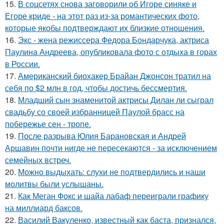
15.
В соцсетях снова заговорили об Игоре синяке и
Егоре криде - на этот раз из-за романтических фото,
которые якобы подтверждают их близкие отношения.
16.
Экс - жена режиссера Федора Бондарчука, актриса
Паулина Андреева, опубликовала фото с отдыха в горах
в России.
17.
Американский биохакер Брайан Джонсон тратил на
себя по $2 млн в год, чтобы достичь бессмертия.
18.
Младший сын знаменитой актрисы Дилан ли сыграл
свадьбу со своей избранницей Паулой брасс на
побережье сен - тропе.
19.
После разрыва Юлия Барановская и Андрей
Аршавин почти нигде не пересекаются - за исключением
семейных встреч.
20.
Можно выдыхать: слухи не подтвердились и наши
молитвы были услышаны.
21.
Как Меган Фокс и шайа лабаф переиграли графику
на миллиард баксов.
22.
Василий Вакуленко, известный как баста, признался,