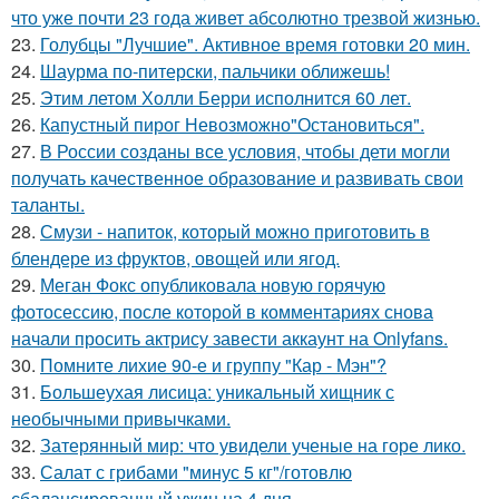
что уже почти 23 года живет абсолютно трезвой жизнью.
23.
Голубцы "Лучшие". Активное время готовки 20 мин.
24.
Шаурма по-питерски, пальчики оближешь!
25.
Этим летом Холли Берри исполнится 60 лет.
26.
Капустный пирог Невозможно"Остановиться".
27.
В России созданы все условия, чтобы дети могли
получать качественное образование и развивать свои
таланты.
28.
Смузи - напиток, который можно приготовить в
блендере из фруктов, овощей или ягод.
29.
Меган Фокс опубликовала новую горячую
фотосессию, после которой в комментариях снова
начали просить актрису завести аккаунт на Onlyfans.
30.
Помните лихие 90-е и группу "Кар - Мэн"?
31.
Большеухая лисица: уникальный хищник с
необычными привычками.
32.
Затерянный мир: что увидели ученые на горе лико.
33.
Салат с грибами "минус 5 кг"/готовлю
сбалансированный ужин на 4 дня.