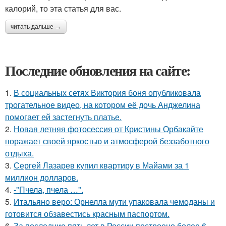
калорий, то эта статья для вас.
читать дальше →
Последние обновления на сайте:
1.
В социальных сетях Виктория боня опубликовала
трогательное видео, на котором её дочь Анджелина
помогает ей застегнуть платье.
2.
Новая летняя фотосессия от Кристины Орбакайте
поражает своей яркостью и атмосферой беззаботного
отдыха.
3.
Сергей Лазарев купил квартиру в Майами за 1
миллион долларов.
4.
-"Пчела, пчела …".
5.
Итальяно веро: Орнелла мути упаковала чемоданы и
готовится обзавестись красным паспортом.
6.
За последние пять лет в России построено более 6