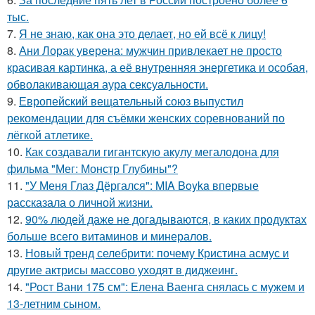
тыс.
7.
Я не знаю, как она это делает, но ей всё к лицу!
8.
Ани Лорак уверена: мужчин привлекает не просто
красивая картинка, а её внутренняя энергетика и особая,
обволакивающая аура сексуальности.
9.
Европейский вещательный союз выпустил
рекомендации для съёмки женских соревнований по
лёгкой атлетике.
10.
Как создавали гигантскую акулу мегалодона для
фильма "Мег: Монстр Глубины"?
11.
"У Меня Глаз Дёргался": MIA Boyka впервые
рассказала о личной жизни.
12.
90% людей даже не догадываются, в каких продуктах
больше всего витаминов и минералов.
13.
Новый тренд селебрити: почему Кристина асмус и
другие актрисы массово уходят в диджеинг.
14.
"Рост Вани 175 см": Елена Ваенга снялась с мужем и
13-летним сыном.