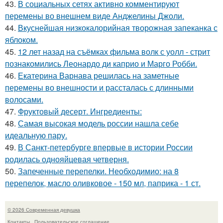
43.
В социальных сетях активно комментируют
перемены во внешнем виде Анджелины Джоли.
44.
Вкуснейшая низкокалорийная творожная запеканка с
яблоком.
45.
12 лет назад на съёмках фильма волк с уолл - стрит
познакомились Леонардо ди каприо и Марго Робби.
46.
Екатерина Варнава решилась на заметные
перемены во внешности и рассталась с длинными
волосами.
47.
Фруктовый десерт. Ингредиенты:
48.
Самая высокая модель россии нашла себе
идеальную пару.
49.
В Санкт-петербурге впервые в истории России
родилась однояйцевая четверня.
50.
Запеченные перепелки. Необходимио: на 8
перепелок, масло оливковое - 150 мл, паприка - 1 ст.
© 2026 Современная девушка
Контакты
Пользовательское соглашение