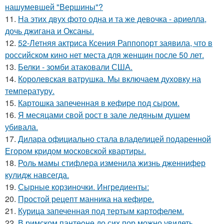
нашумевшей "Вершины"?
11.
На этих двух фото одна и та же девочка - ариелла,
дочь джигана и Оксаны.
12.
52-Летняя актриса Ксения Раппопорт заявила, что в
российском кино нет места для женщин после 50 лет.
13.
Белки - зомби атаковали США.
14.
Королевская ватрушка. Мы включаем духовку на
температуру.
15.
Картошка запеченная в кефире под сыром.
16.
Я месяцами свой рост в зале ледяным душем
убивала.
17.
Дилара официально стала владелицей подаренной
Егором кридом московской квартиры.
18.
Роль мамы стифлера изменила жизнь дженнифер
кулидж навсегда.
19.
Сырные корзиночки. Ингредиенты:
20.
Простой рецепт манника на кефире.
21.
Курица запеченная под тертым картофелем.
22.
В римском пантеoне до сих пор можно увидеть