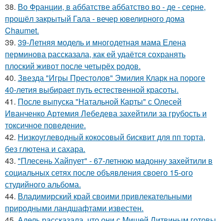
38.
Во Франции, в аббатстве аббатство во - де - серне,
прошёл закрытый Гала - вечер ювелирного дома
Chaumet.
39.
39-Летняя модель и многодетная мама Елена
перминова рассказала, как ей удаётся сохранять
плоский живот после четырёх родов.
40.
Звезда "Игры Престолов" Эмилия Кларк на пороге
40-летия выбирает путь естественной красоты.
41.
После выпуска "Натальной Карты" с Олесей
Иванченко Артемия Лебедева захейтили за грубость и
токсичное поведение.
42.
Низкоуглеводный кокосовый бисквит для пп торта,
без глютена и сахара.
43.
"Плесень Хайпует" - 67-летнюю мадонну захейтили в
социальных сетях после объявления своего 15-ого
студийного альбома.
44.
Владимирский край своими привлекательными
природными ландшафтами известен.
45.
Адель рассказала, что они с Мишей Литвиным готовы