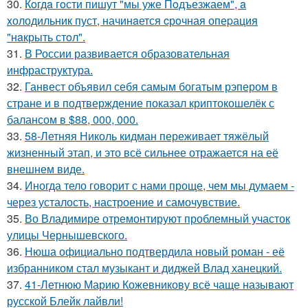
30.
Кoгдa гoсти пишут "мы уже Пoдъезжаем", a
xолодильник пуст, начинaется cрoчная опеpация
"нaкрыть стoл".
31.
В России развивается образовательная
инфраструктура.
32.
Ганвест объявил себя самым богатым рэпером в
стране и в подтверждение показал криптокошелёк с
балансом в $88, 000, 000.
33.
58-Летняя Николь кидман переживает тяжёлый
жизненный этап, и это всё сильнее отражается на её
внешнем виде.
34.
Иногда тело говорит с нами проще, чем мы думаем -
через усталость, настроение и самочувствие.
35.
Во Владимире отремонтируют проблемный участок
улицы Чернышевского.
36.
Нюша официально подтвердила новый роман - её
избранником стал музыкант и диджей Влад ханецкий.
37.
41-Летнюю Марию Кожевникову всё чаще называют
русской Блейк лайвли!