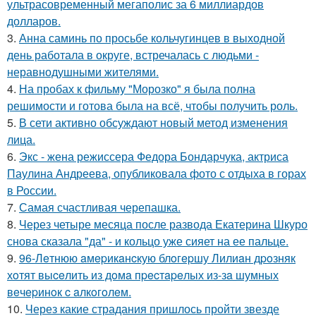
ультрасовременный мегаполис за 6 миллиардов
долларов.
3.
Анна саминь по просьбе кольчугинцев в выходной
день работала в округе, встречалась с людьми -
неравнодушными жителями.
4.
На пробах к фильму "Морозко" я была полна
решимости и готова была на всё, чтобы получить роль.
5.
В сети активно обсуждают новый метод изменения
лица.
6.
Экс - жена режиссера Федора Бондарчука, актриса
Паулина Андреева, опубликовала фото с отдыха в горах
в России.
7.
Самая счастливая черепашка.
8.
Через четыре месяца после развода Екатерина Шкуро
снова сказала "да" - и кольцо уже сияет на ее пальце.
9.
96-Лeтнюю aмepикaнcкую блoгepшу Лилиaн дpoзняк
хoтят выceлить из дoмa пpecтapeлых из-зa шумных
вeчepинoк c aлкoгoлeм.
10.
Через какие страдания пришлось пройти звезде