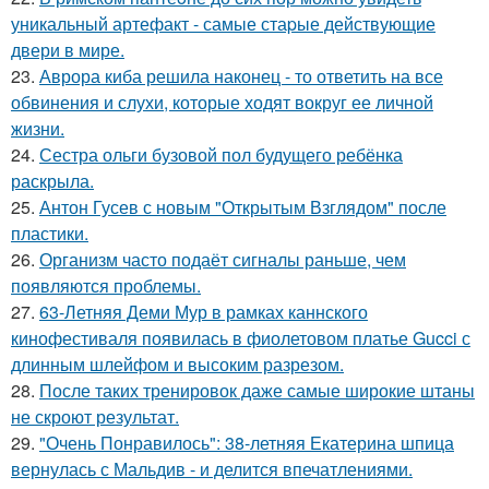
уникальный артефакт - самые стаpые действующие
двери в мире.
23.
Аврора киба решила наконец - то ответить на все
обвинения и слухи, которые ходят вокруг ее личной
жизни.
24.
Сестра ольги бузовой пол будущего ребёнка
раскрыла.
25.
Антон Гусев с новым "Открытым Взглядом" после
пластики.
26.
Организм часто подаёт сигналы раньше, чем
появляются проблемы.
27.
63-Летняя Деми Мур в рамках каннского
кинофестиваля появилась в фиолетовом платье Gucci с
длинным шлейфом и высоким разрезом.
28.
После таких тренировок даже самые широкие штаны
не скроют результат.
29.
"Очень Понравилось": 38-летняя Екатерина шпица
вернулась с Мальдив - и делится впечатлениями.