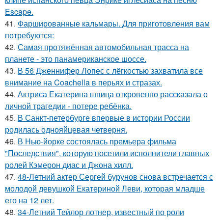
Escape.
41.
Фаршированные кальмары. Для приготовления вам
потребуются:
42.
Самая протяжённая автомобильная трасса на
планете - это панамериканское шоссе.
43.
В 56 Дженнифер Лопес с лёгкостью захватила все
внимание на Coachella в перьях и стразах.
44.
Актриса Екатерина шпица откровенно рассказала о
личной трагедии - потере ребёнка.
45.
В Санкт-петербурге впервые в истории России
родилась однояйцевая четверня.
46.
В Нью-йорке состоялась премьера фильма
"Последствия", которую посетили исполнители главных
ролей Кэмерон диас и Джона хилл.
47.
48-Летний актер Сергей бурунов снова встречается с
молодой девушкой Екатериной Леви, которая младше
его на 12 лет.
48.
34-Летний Тейлор лотнер, известный по роли