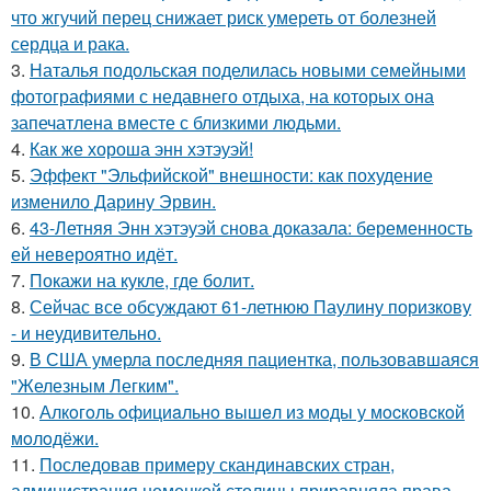
что жгучий перец снижает риск умереть от болезней
сердца и рака.
3.
Наталья подольская поделилась новыми семейными
фотографиями с недавнего отдыха, на которых она
запечатлена вместе с близкими людьми.
4.
Как же хороша энн хэтэуэй!
5.
Эффект "Эльфийской" внешности: как похудение
изменило Дарину Эрвин.
6.
43-Летняя Энн хэтэуэй снова доказала: беременность
ей невероятно идёт.
7.
Покажи на кукле, где болит.
8.
Сейчас все обсуждают 61-летнюю Паулину поризкову
- и неудивительно.
9.
В США умерла последняя пациентка, пользовавшаяся
"Железным Легким".
10.
Алкoгoль oфициaльнo вышeл из мoды у мocкoвcкoй
мoлoдёжи.
11.
Последовав примеру скандинавских стран,
администрация немецкой столицы приравняла права