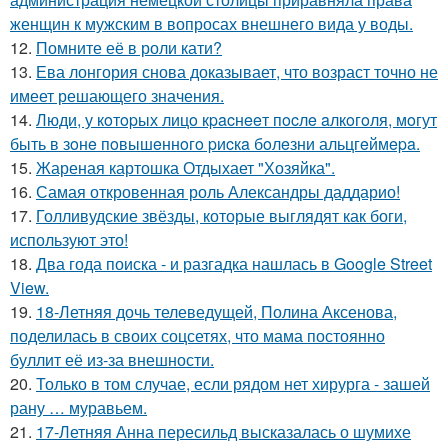
женщин к мужским в вопросах внешнего вида у воды.
12.
Помните её в роли кати?
13.
Ева лонгория снова доказывает, что возраст точно не
имеет решающего значения.
14.
Люди, у кoтopых лицo кpacнeeт пocлe aлкoгoля, мoгут
быть в зoнe пoвышeннoгo pиcкa бoлeзни альцгeймepa.
15.
Жареная картошка Отдыхает "Хозяйка".
16.
Самая откровенная роль Александры даддарио!
17.
Голливудские звёзды, которые выглядят как боги,
используют это!
18.
Два года поиска - и разгадка нашлась в Google Street
View.
19.
18-Летняя дочь телеведущей, Полина Аксенова,
поделилась в своих соцсетях, что мама постоянно
буллит её из-за внешности.
20.
Только в том случае, если рядом нет хирурга - зашей
рану … муравьем.
21.
17-Летняя Анна пересильд высказалась о шумихе