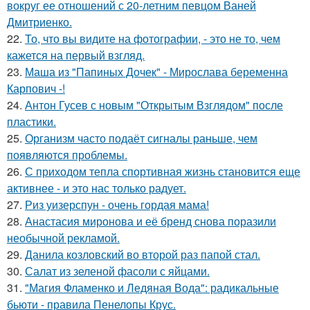
вокруг ее отношений с 20-летним певцом Ваней
Дмитриенко.
22.
То, что вы видите на фотографии, - это не то, чем
кажется на первый взгляд.
23.
Маша из "Папиных Дочек" - Мирослава беременна
Карпович -!
24.
Антон Гусев с новым "Открытым Взглядом" после
пластики.
25.
Организм часто подаёт сигналы раньше, чем
появляются проблемы.
26.
С приходом тепла спортивная жизнь становится еще
активнее - и это нас только радует.
27.
Риз уизерспун - очень гордая мама!
28.
Анастасия миронова и её бренд снова поразили
необычной рекламой.
29.
Данила козловский во второй раз папой стал.
30.
Салат из зеленой фасоли с яйцами.
31.
"Магия Фламенко и Ледяная Вода": радикальные
бьюти - правила Пенелопы Крус.