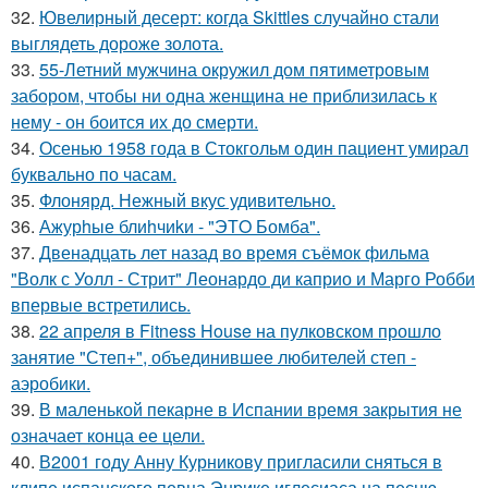
32.
Ювелирный десерт: когда Skittles случайно стали
выглядеть дороже золота.
33.
55-Летний мужчина окружил дом пятиметровым
забором, чтобы ни одна женщина не приблизилась к
нему - он боится их до смерти.
34.
Осенью 1958 года в Стокгольм один пациент умирал
буквально по часам.
35.
Флонярд. Нежный вкус удивительно.
36.
Ажурhые блиhчиkи - "ЭТO Бомба".
37.
Двенадцать лет назад во время съёмок фильма
"Волк с Уолл - Стрит" Леонардо ди каприо и Марго Робби
впервые встретились.
38.
22 апреля в Fitness House на пулковском прошло
занятие "Степ+", объединившее любителей степ -
аэробики.
39.
В маленькой пекарне в Испании время закрытия не
означает конца ее цели.
40.
В2001 году Анну Курникову пригласили сняться в
клипе испанского певца Энрике иглесиаса на песню