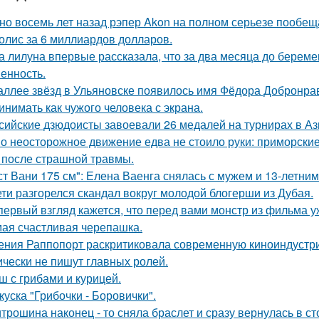
но восемь лет назад рэпер Akon на полном серьезе пообе
олис за 6 миллиардов долларов.
а лилуна впервые рассказала, что за два месяца до берем
енность.
аллее звёзд в Ульяновске появилось имя Фёдора Добронраво
инимать как чужого человека с экрана.
сийские дзюдоисты завоевали 26 медалей на турнирах в Аз
о неосторожное движение едва не стоило руки: приморски
 после страшной травмы.
ст Вани 175 см": Елена Ваенга снялась с мужем и 13-летни
ети разгорелся скандал вокруг молодой блогерши из Дубая.
первый взгляд кажется, что перед вами монстр из фильма у
ая счастливая черепашка.
ения Раппопорт раскритиковала современную киноиндустрию
ически не пишут главных ролей.
ш с грибами и курицей.
куска "Грибочки - Боровички".
трошина наконец - то сняла браслет и сразу вернулась в сто