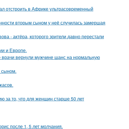
щал отстроить в Африке ультрасовременный
енности вторым сыном у неё случилась замершая
ва - актёра, которого зрители давно перестали
ии и Европе.
е врачи вернули мужчине шанс на нормальную
м сыном.
жасов.
 за то, что для женщин старше 50 лет
рис после 1, 5 лет молчания.