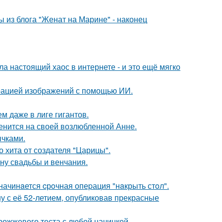
 из блога "Женат на Марине" - наконец
а настоящий хаос в интернете - и это ещё мягко
ерацией изображений с помощью ИИ.
м даже в лиге гигантов.
енится на своей возлюбленной Анне.
чками.
 хита от создателя "Царицы".
ну свадьбы и венчания.
начинaется cрoчная опеpация "нaкрыть стoл".
у с её 52-летием, опубликовав прекрасные
рожжевого теста с любой начинкой.