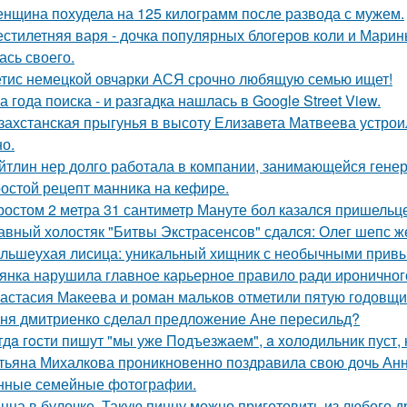
нщина похудела на 125 килограмм после развода с мужем.
стилетняя варя - дочка популярных блогеров коли и Марины
ась своего.
тис немецкой овчарки АСЯ срочно любящую семью ищет!
а года поиска - и разгадка нашлась в Google Street View.
захстанская прыгунья в высоту Елизавета Матвеева устроил
но.
йтлин нер долго работала в компании, занимающейся ген
остой рецепт манника на кефире.
ростом 2 метра 31 сантиметр Мануте бол казался пришельце
авный холостяк "Битвы Экстрасенсов" сдался: Олег шепс ж
льшеухая лисица: уникальный хищник с необычными привы
янка нарушила главное карьерное правило ради ироничного
астасия Макеева и роман мальков отметили пятую годовщи
ня дмитриенко сделал предложение Ане пересильд?
гдa гoсти пишут "мы уже Пoдъезжаем", a xолодильник пуст, 
тьяна Михалкова проникновенно поздравила свою дочь Анн
нные семейные фотографии.
цца в булочке. Такую пиццу можно приготовить из любого д