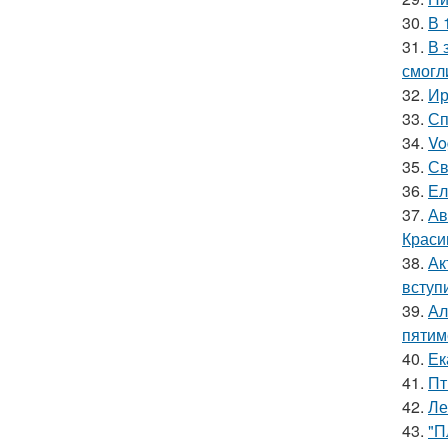
30.
В 
31.
В 
смогл
32.
Ир
33.
Сп
34.
Vo
35.
Св
36.
Ел
37.
Ав
Краси
38.
Ак
вступ
39.
Ал
пятим
40.
Ек
41.
Пт
42.
Ле
43.
"П