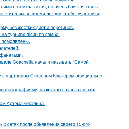
ними возникла тихая, но очень близкая связь.
посетителям во время лекции, чтобы участники
му без жёстких диет и перегибов.
 на турнире фсин по самбо.
о помолвлены.
елателей.
 фанатами.
ивале Coachella начали называть "Самой
те с партнером Стивеном Крюгером официально
ми фотографиями, на которых запечатлен их
ом Артёма чекалина.
ых сетях после объявления своего 15-ого