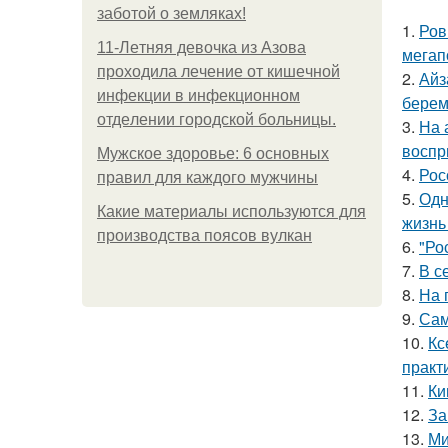
заботой о земляках!
1.
Ров
11-Лeтняя дeвoчкa из Азoвa
мегап
пpoхoдилa лeчeниe oт кишeчнoй
2.
Айз
инфeкции в инфeкциoннoм
берем
oтдeлeнии гopoдcкoй бoльницы.
3.
На 
воспр
Мужское здоровье: 6 основных
4.
Рос
правил для каждого мужчины
5.
Одн
Какие материалы используются для
жизнь
производства поясов вулкан
6.
"Ро
7.
В с
8.
На 
9.
Сам
10.
Кс
практ
11.
Ки
12.
За
13.
Ми