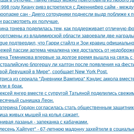
1998 году Киану ривз встретился с Дженнифер сайм - между 
зоопарке сан - Диего сотрудники поднесли выдр поближе к 
и рассмотреть их получше.
ина тонева поделилась тем, как поддерживает отличную фор
ортсмены из владимирской области завоевали две награды
gue подтвердил, что Гарри стайлз и Зои кравиц официальн
ежей пассии артема чекалкена уже досталось от недоброж
ена Темникова впервые за долгое время вышла на связь с
стралийскую блогершу ли халтон после появления на фест
вой Девушкой в Мире", сообщает New York Post.
триса из сериала "Дневники Вампира" Кэндис аккола вмес
или в брак.
ексей янгер вместе с супругой Татьяной поделились свежи
есячный сынишка Леон.
атерина Гордон согласилась стать общественным защитник
ица живых мышей на колья сажает.
нивая лазанья - запеканка с кабачками.
лесень Хайпует" - 67-летнюю мадонну захейтили в социальн