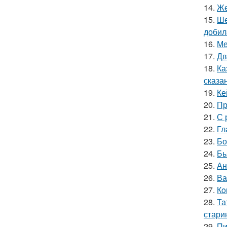
14.
Же
15.
Ше
добил
16.
Ме
17.
Дв
18.
Ка
сказа
19.
Ке
20.
Пр
21.
С 
22.
Гл
23.
Бо
24.
Бь
25.
Ан
26.
Ва
27.
Кo
28.
Та
стари
29.
Пи