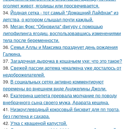
оголяет живот, ягодицы или просвечивается.
34.
Йодная сетка - тот самый "Домашний Лайфхак" из
детства, о котором слышал почти каждый.
35.
Меган Фокс "Обновила" фигуру с помощью
липофилинга ягодиц, воспользовавшись изменениями
тела после беременности.
36.
Семья Аллы и Максима празднует день рождения
Галкина.
37.
Загадочная дырочка в кошачьем ухе: что это такое?
38.
Свежей пассии артема чекалкена уже досталось от
недоброжелателей.
39.
В социальных сетях активно комментируют
перемены во внешнем виде Анджелины Джоли.
40.
Екатерина шепета прервала молчание по поводу
внебрачного сына своего мужа, Арарата кещяна.
41.
Низкоуглеводный кокосовый бисквит для пп торта,
без глютена и сахара.
42.
Утка с квашеной капустой.