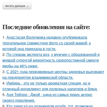
читать дальше →
Последние обновления на сайте:
1.
Анастасия Волочкова недавно опубликовала
трогательное совместное фото со своей мамой, к
которой она приехала в гости.
2.
По словам эксперта воз, у мужчин с образованной и
мудрой супругой вероятность скоропостижной смерти
якобы на 46% ниже.
3.
С 2021 года передвижные центры здоровья выезжают
на предприятия владимирской области.
4.
Имбирь - это не только ароматная специя, но и
отличный ингредиент для полезных напитков и блюд.
5.
Аня Тейлор - Джой - одна из самых ярких актрис
своего поколения.
6.
Кто зависал на оранжевом ютубе, тот, возможно,