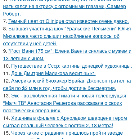
натыкался на актрису с огромными глазами, Саммер
Роберт.
7.
Темный цвет от Clinique стал известен очень давно.
8.
Бывшая участница шоу "Уральские Пельмени" Юлия
Михалкова часто слышит назойливые вопросы об
отсутствии у неё детей.
9.
"Рост Вани 175 см": Елена Ваенга снялась с мужем и
13-летним сыном.
10.
Путешествие в Ссср: картины донецкой художницы.
11.
Дочь Дмитрия Маликова весит 45 кг.
12.
Американский биохакер Брайан Джонсон тратил на
себя по $2 млн в год, чтобы достичь бессмертия.
13.
Экс - возлюбленная Тимати и новая телеведущая
"Матч ТВ" Анастасия Решетова рассказала о своих
пластических операциях.
14.
Хищника в фильме с Арнольдом шварценеггером
сыграл реальный человек с ростом 2, 18 метра!
15.
Через какие страдания пришлось пройти звезде