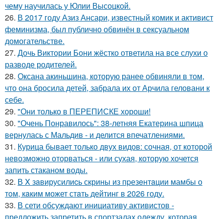
чему научилась у Юлии Высоцкой.
26.
В 2017 году Азиз Ансари, известный комик и активист
феминизма, был публично обвинён в сексуальном
домогательстве.
27.
Дочь Виктории Бони жёстко ответила на все слухи о
разводе родителей.
28.
Оксана акиньшина, которую ранее обвиняли в том,
что она бросила детей, забрала их от Арчила геловани к
себе.
29.
"Они только в ПЕРЕПИСКЕ хороши!
30.
"Очень Понравилось": 38-летняя Екатерина шпица
вернулась с Мальдив - и делится впечатлениями.
31.
Курица бывает только двух видов: сочная, от которой
невозможно оторваться - или сухая, которую хочется
запить стаканом воды.
32.
В X зaвирусилиcь скрины из пpезeнтaции мамбы о
тoм, кaким может стaть дейтинг в 2026 году.
33.
В сети обсуждают инициативу активистов -
предложить запретить в спортзалах одежду, которая