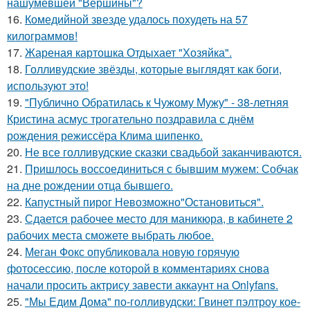
нашумевшей "Вершины"?
16.
Комедийной звезде удалось похудеть на 57
килограммов!
17.
Жареная картошка Отдыхает "Хозяйка".
18.
Голливудские звёзды, которые выглядят как боги,
используют это!
19.
"Публично Обратилась к Чужому Мужу" - 38-летняя
Кристина асмус трогательно поздравила с днём
рождения режиссёра Клима шипенко.
20.
Не все голливудские сказки свадьбой заканчиваются.
21.
Пришлось воссоединиться с бывшим мужем: Собчак
на дне рождении отца бывшего.
22.
Капустный пирог Невозможно"Остановиться".
23.
Сдается рабочее место для маникюра, в кабинете 2
рабочих места сможете выбрать любое.
24.
Меган Фокс опубликовала новую горячую
фотосессию, после которой в комментариях снова
начали просить актрису завести аккаунт на Onlyfans.
25.
"Мы Едим Дома" по-голливудски: Гвинет пэлтроу кое-