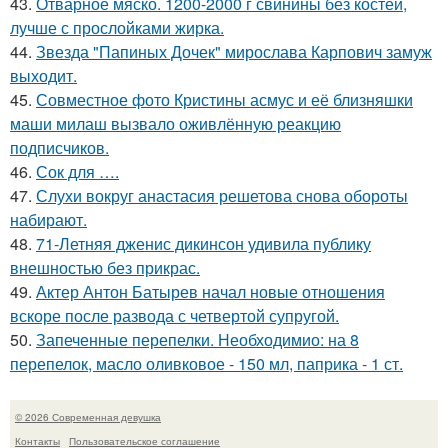
43.
Отварное мяско. 1200-2000 г свинины без костей,
лучше с прослойками жирка.
44.
Звезда "Папиных Дочек" мирослава Карпович замуж
выходит.
45.
Совместное фото Кристины асмус и её близняшки
маши милаш вызвало оживлённую реакцию
подписчиков.
46.
Сок для ….
47.
Слухи вокруг анастасия решетова снова обороты
набирают.
48.
71-Летняя дженис дикинсон удивила публику
внешностью без прикрас.
49.
Актер Антон Батырев начал новые отношения
вскоре после развода с четвертой супругой.
50.
Запеченные перепелки. Необходимио: на 8
перепелок, масло оливковое - 150 мл, паприка - 1 ст.
© 2026 Современная девушка
Контакты
Пользовательское соглашение