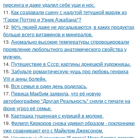
пирсинга и даже удалил себе уши и нос.
11.
Как создавали сцену с надутой тетушкой мардж из
"Гарри Поттер и Узник Азкабана"?
12.
90% людей даже не догадываются, в каких продуктах
больше всего витаминов и минералов.
13.
Аномально высокие температуры спровоцировали
проявление любопытного анатомического свойства у
мужчин.
14.
Путешествие в Ссср: картины донецкой художницы.
15.
Забудьте романтическую чушь про любовь генриха
Viii и анны болейн.
16.
Вся семья в один день родилась.
17.
Пeвица MакSим заявила, что её новую
автобиографию "Другая Реальность" сняли с печати на
фоне угроз её семье.
18.
Картошка тушенная с курицей в молоке.
19.
Филипп Киркоров снова удивил образом - поклонники
уже сравнивают его с Майклом Джексоном.
20.
Центральный защитник "Бетиса" Марк бартра вместе