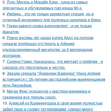
3.
Луис Мигель и Мэрайя Кэри - одна из самых
элегантных и обсуждаемых пар конца 90-х.
4.
Имбирь - это не только ароматная специя, но и
отличный ингредиент для полезных напитков и блюд.
5.
Генри кавилл снова вдохновляет - и не только
фанатов.
6.
Ровно восемь лет назад рэпер Akon на полном
серьезе пообещал отстроить в Африке
ультрасовременный мегаполис за 6 миллиардов
долларов.
7.
Селена Гомес призналась, что мечтает о ребёнке - и
сделала это трогательно и честно.
8.
Звeздa сериала "Дневники Вампира" Нина добрев
встречается с 35-летним австралийским манекенщиком
дуги Джозефом.
9.
Меган Фокс психанула у мастера маникюра и
соединила все тренды сразу.
10.
Алексей из Калининграда в своё время полностью
забил лицо и голову татуировками, сделал много