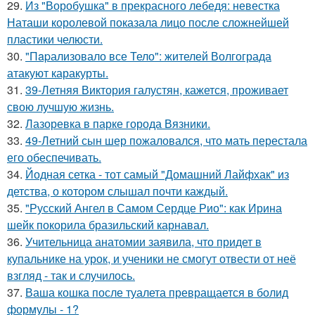
29.
Из "Воробушка" в прекрасного лебедя: невестка
Наташи королевой показала лицо после сложнейшей
пластики челюсти.
30.
"Пapализовало все Тело": жителей Волгограда
атакуют каракурты.
31.
39-Летняя Виктория галустян, кажется, проживает
свою лучшую жизнь.
32.
Лазоревка в парке города Вязники.
33.
49-Летний сын шер пожаловался, что мать перестала
его обеспечивать.
34.
Йодная сетка - тот самый "Домашний Лайфхак" из
детства, о котором слышал почти каждый.
35.
"Русский Ангел в Самом Сердце Рио": как Ирина
шейк покорила бразильский карнавал.
36.
Учительница анатомии заявила, что придет в
купальнике на урок, и ученики не смогут отвести от неё
взгляд - так и случилось.
37.
Ваша кошка после туалета превращается в болид
формулы - 1?