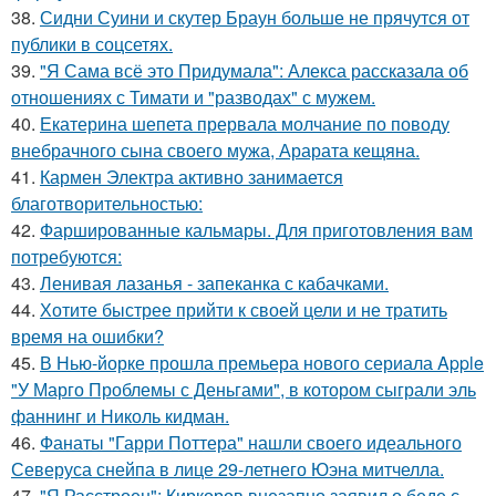
38.
Сидни Суини и скутер Браун больше не прячутся от
публики в соцсетях.
39.
"Я Сама всё это Придумала": Алекса рассказала об
отношениях с Тимати и "разводах" с мужем.
40.
Екатерина шепета прервала молчание по поводу
внебрачного сына своего мужа, Арарата кещяна.
41.
Кармен Электра активно занимается
благотворительностью:
42.
Фаршированные кальмары. Для приготовления вам
потребуются:
43.
Ленивая лазанья - запеканка с кабачками.
44.
Хотите быстрее прийти к своей цели и не тратить
время на ошибки?
45.
В Нью-йорке прошла премьера нового сериала Apple
"У Марго Проблемы с Деньгами", в котором сыграли эль
фаннинг и Николь кидман.
46.
Фанаты "Гарри Поттера" нашли своего идеального
Северуса снейпа в лице 29-летнего Юэна митчелла.
47.
"Я Расстроен": Киркоров внезапно заявил о беде с