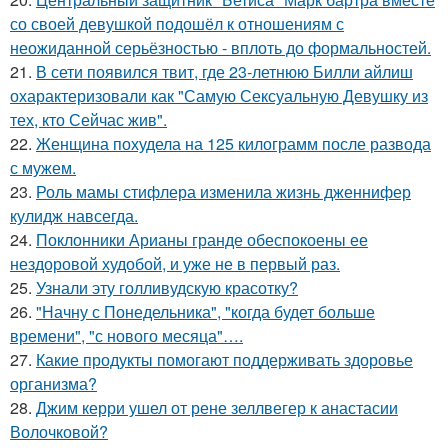
со своей девушкой подошёл к отношениям с
неожиданной серьёзностью - вплоть до формальностей.
21.
В сети появился твит, где 23-летнюю Билли айлиш
охарактеризовали как "Самую Сексуальную Девушку из
тех, кто Сейчас жив".
22.
Женщина похудела на 125 килограмм после развода
с мужем.
23.
Роль мамы стифлера изменила жизнь дженнифер
кулидж навсегда.
24.
Поклонники Арианы гранде обеспокоены ее
нездоровой худобой, и уже не в первый раз.
25.
Узнали эту голливудскую красотку?
26.
"Начну с Понедельника", "когда будет больше
времени", "с нового месяца"….
27.
Какие продукты помогают поддерживать здоровье
организма?
28.
Джим керри ушел от рене зеллвегер к анастасии
Волочковой?