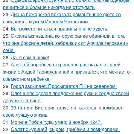
решиться и больше никогда не отступать.
23.
Диана пожарская показала романтичное фото со
свидания с мужем Иваном Янковским.
24.
Вы можете питаться правильно и не худеть.
25.
Оксана акиньшина, которую ранее обвиняли в том,
что она бросила детей, забрала их от Арчила геловани к
себе.
26.
Да, я сам в шоке!
27.
Алексей воробьев откровенно рассказал о своей
жизни с Аидой Гарифуллиной и признался, что мечтает о
совместном ребенке.
28.
Город засыпает. Просыпается FH на северном!
29.
Олег шепс сделал предложение руки и сердца своей
девушке Полине!
30.
39-Летняя Виктория галустян, кажется, проживает
свою лучшую жизнь.
31.
Могила Робин гуда, умер: 8 ноября 1247.
32.
Салат с курицей, сыром, грибами и помидорами.