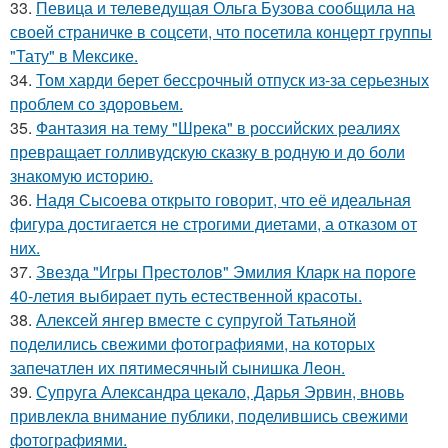
33.
Певица и телеведущая Ольга Бузова сообщила на
своей страничке в соцсети, что посетила концерт группы
"Тату" в Мексике.
34.
Том харди берет бессрочный отпуск из-за серьезных
проблем со здоровьем.
35.
Фантазия на тему "Шрека" в российских реалиях
превращает голливудскую сказку в родную и до боли
знакомую историю.
36.
Надя Сысоева открыто говорит, что её идеальная
фигура достигается не строгими диетами, а отказом от
них.
37.
Звезда "Игры Престолов" Эмилия Кларк на пороге
40-летия выбирает путь естественной красоты.
38.
Алексей янгер вместе с супругой Татьяной
поделились свежими фотографиями, на которых
запечатлен их пятимесячный сынишка Леон.
39.
Супруга Александра цекало, Дарья Эрвин, вновь
привлекла внимание публики, поделившись свежими
фотографиями.