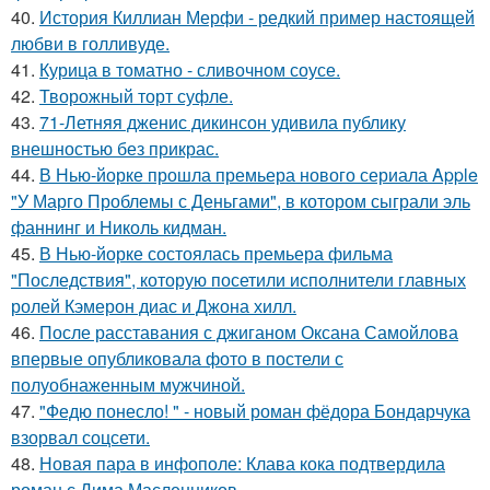
40.
История Киллиан Мерфи - редкий пример настоящей
любви в голливуде.
41.
Курица в томатно - сливочном соусе.
42.
Творожный торт суфле.
43.
71-Летняя дженис дикинсон удивила публику
внешностью без прикрас.
44.
В Нью-йорке прошла премьера нового сериала Apple
"У Марго Проблемы с Деньгами", в котором сыграли эль
фаннинг и Николь кидман.
45.
В Нью-йорке состоялась премьера фильма
"Последствия", которую посетили исполнители главных
ролей Кэмерон диас и Джона хилл.
46.
После расставания с джиганом Оксана Самойлова
впервые опубликовала фото в постели с
полуобнаженным мужчиной.
47.
"Федю понесло! " - новый роман фёдора Бондарчука
взорвал соцсети.
48.
Новая пара в инфополе: Клава кока подтвердила
роман с Дима Масленников.