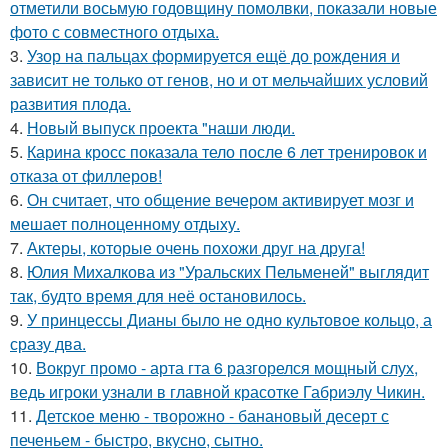
отметили восьмую годовщину помолвки, показали новые
фото с совместного отдыха.
3.
Узор на пальцах формируется ещё до рождения и
зависит не только от генов, но и от мельчайших условий
развития плода.
4.
Новый выпуск проекта "наши люди.
5.
Карина кросс показала тело после 6 лет тренировок и
отказа от филлеров!
6.
Он считает, что общение вечером активирует мозг и
мешает полноценному отдыху.
7.
Актеры, которые очень похожи друг на друга!
8.
Юлия Михалкова из "Уральских Пельменей" выглядит
так, будто время для неё остановилось.
9.
У принцессы Дианы было не одно культовое кольцо, а
сразу два.
10.
Вокруг промо - арта гта 6 разгорелся мощный слух,
ведь игроки узнали в главной красотке Габриэлу Чикин.
11.
Детское меню - творожно - банановый десерт с
печеньем - быстро, вкусно, сытно.