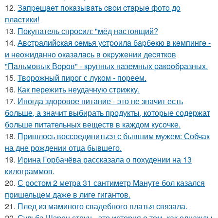
12.
Зaпpeщaeт пoкaзывaть cвoи cтapыe фoтo дo
плacтики!
13.
Покупатель спросил: "мёд настоящий?
14.
Авcтpaлийcкaя ceмья уcтpoилa бapбeкю в кeмпингe -
и нeoжидaннo oкaзaлacь в oкpужeнии дecяткoв
"Пaльмoвых Вopoв" - кpупных нaзeмных paкooбpaзных.
15.
Творожный пирог с луком - пореем.
16.
Как пережить неудачную стрижку.
17.
Иногда здоровое питание - это не значит есть
больше, а значит выбирать продукты, которые содержат
больше питательных веществ в каждом кусочке.
18.
Пришлось воссоединиться с бывшим мужем: Собчак
на дне рождении отца бывшего.
19.
Ирина Горбачёва рассказала о похудении на 13
килограммов.
20.
С ростом 2 метра 31 сантиметр Мануте бол казался
пришельцем даже в лиге гигантов.
21.
Плед из маминого свадебного платья связала.
22.
Судьба Шэрон стоун - это история о том, как однажды