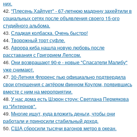
них.
42.
"Плесень Хайпует" - 67-летнюю мадонну захейтили в
социальных сетях после объявления своего 15-ого
студийного альбома.
43.
Сладкая колбаска. Очень быстро!
44.
Творожный торт суфле.
45.
Аврора киба нашла новую любовь после
расставания с Григорием Лепсом.
46.
Они возвращают 90-е - новые "Спасатели Малибу"
уже снимают.
47.
30-Летняя Флоренс пью официально подтвердила
свои отношения с актёром финном Коулом, появившись
вместе с ним на мероприятии.
48.
У нас дома есть Шэрон стоун: Светлана Пермякова
из "Интернов".
49.
Многие ищут, куда вложить деньги, чтобы они
работали и приносили стабильный доход.
50.
США сбросили тысячи вагонов метро в океан.