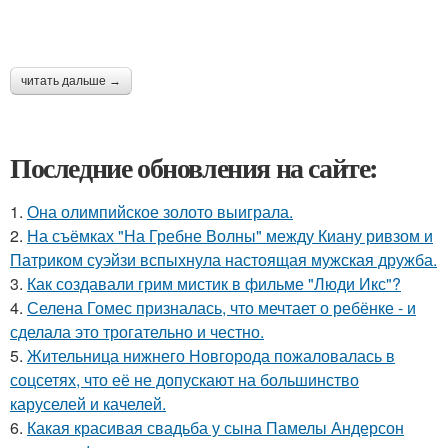
читать дальше →
Последние обновления на сайте:
1.
Она олимпийское золото выиграла.
2.
На съёмках "На Гребне Волны" между Киану ривзом и
Патриком суэйзи вспыхнула настоящая мужская дружба.
3.
Как создавали грим мистик в фильме "Люди Икс"?
4.
Селена Гомес призналась, что мечтает о ребёнке - и
сделала это трогательно и честно.
5.
Жительница нижнего Новгорода пожаловалась в
соцсетях, что её не допускают на большинство
каруселей и качелей.
6.
Какая красивая свадьба у сына Памелы Андерсон