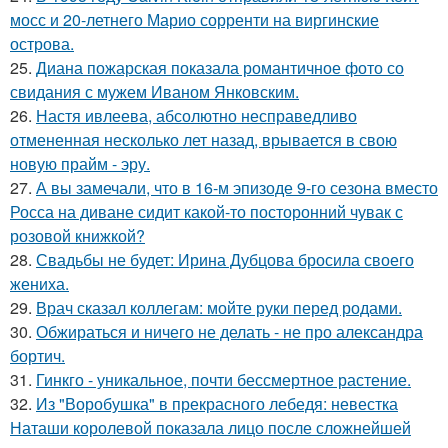
мосс и 20-летнего Марио сорренти на виргинские
острова.
25.
Диана пожарская показала романтичное фото со
свидания с мужем Иваном Янковским.
26.
Настя ивлеева, абсолютно несправедливо
отмененная несколько лет назад, врывается в свою
новую прайм - эру.
27.
А вы замечали, что в 16-м эпизоде 9-го сезона вместо
Росса на диване сидит какой-то посторонний чувак с
розовой книжкой?
28.
Свадьбы не будет: Ирина Дубцова бросила своего
жениха.
29.
Врач сказал коллегам: мойте руки перед родами.
30.
Обжираться и ничего не делать - не про александра
бортич.
31.
Гинкго - уникальное, почти бессмертное растение.
32.
Из "Воробушка" в прекрасного лебедя: невестка
Наташи королевой показала лицо после сложнейшей