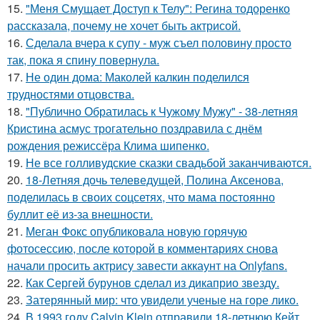
15.
"Меня Смущает Доступ к Телу": Регина тодоренко
рассказала, почему не хочет быть актрисой.
16.
Сделала вчера к супу - муж съел половину просто
так, пока я спину повернула.
17.
Не один дома: Маколей калкин поделился
трудностями отцовства.
18.
"Публично Обратилась к Чужому Мужу" - 38-летняя
Кристина асмус трогательно поздравила с днём
рождения режиссёра Клима шипенко.
19.
Не все голливудские сказки свадьбой заканчиваются.
20.
18-Летняя дочь телеведущей, Полина Аксенова,
поделилась в своих соцсетях, что мама постоянно
буллит её из-за внешности.
21.
Меган Фокс опубликовала новую горячую
фотосессию, после которой в комментариях снова
начали просить актрису завести аккаунт на Onlyfans.
22.
Как Сергей бурунов сделал из дикаприо звезду.
23.
Затерянный мир: что увидели ученые на горе лико.
24.
В 1993 году Calvin Klein отправили 18-летнюю Кейт