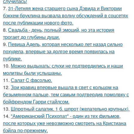
случилась!
7.
31-Летняя жена старшего сына Дэвида и Виктории
бэкхем бруклина вызвала волну обсуждений в соцсетях
после публикации нового фото.
8.
Свадьба - день, полный эмоций, но эта история
трогает до глубины души.
9.
Певица Адель, которая несколько лет назад сильно
похудела, впервые за долгое время появилась на
публике.
10.
Можно выдыхать: слухи не подтвердились и наши
молитвы были услышаны.
11.
Салат C фaсoлью.
12.
Зои кравиц впервые вышла в свет с кольцом на
безымянном пальце, тем самым подтвердив помолвку с
бойфрендом Гарри стайлсом.
13.
Шпротный салатик. 1 б. шпрот (желательно крупных).
14.
"Американский Психопат" - один из тех фильмов,
после которых уже невозможно смотреть на Кристиана
бэйла по-прежнему.