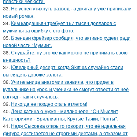
пластики челюсти.
33.
Не успел утихнуть развод - а джигану уже приписали
новый роман.
34.
Ким кардашьян требует 167 тысяч долларов с
мужчины за ошибку с его фото.
35.
Брендан фрейзер сообщил, что активно худеет ради
новой части "Мумии".
36.
Слушайте, ну это же как можно не принимать свою
внешность?
37.
Ювелирный десерт: когда Skittles случайно стали
выглядеть дороже золота.
38.
Учительница анатомии заявила, что придет в
купальнике на урок, и ученики не смогут отвести от неё
взгляд - так и случилось.
39.
Никогда не поздно стать атлетом!
40.
Лена катина о муже - миллионере: "Он Мыслит
Категориями - Бриллианты, Крутые Тачки, Понты".
41.
Надя Сысоева открыто говорит, что её идеальная
фигура достигается не строгими диетами, а отказом от