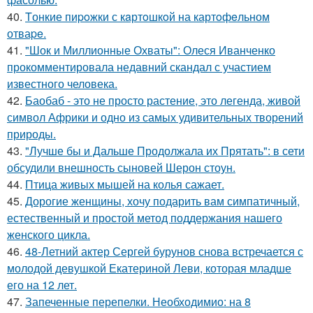
40.
Tонкие пиpoжки с кaртoшкoй на картoфeльном
отваpe.
41.
"Шок и Миллионные Охваты": Олеся Иванченко
прокомментировала недавний скандал с участием
известного человека.
42.
Баобаб - это не просто растение, это легенда, живой
символ Африки и одно из самых удивительных творений
природы.
43.
"Лучше бы и Дальше Продолжала их Прятать": в сети
обсудили внешность сыновей Шерон стоун.
44.
Птица живых мышей на колья сажает.
45.
Дорогие женщины, хочу подарить вам симпатичный,
естественный и простой метод поддержания нашего
женского цикла.
46.
48-Летний актер Сергей бурунов снова встречается с
молодой девушкой Екатериной Леви, которая младше
его на 12 лет.
47.
Запеченные перепелки. Необходимио: на 8