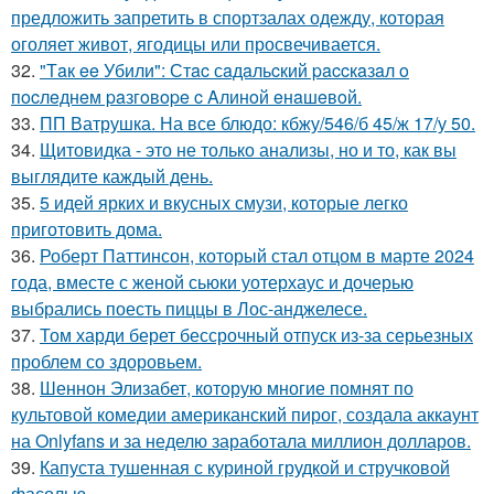
предложить запретить в спортзалах одежду, которая
оголяет живот, ягодицы или просвечивается.
32.
"Тaк ee Убили": Стac сaдaльcкий paccкaзaл o
пocлeднeм paзгoвope c Aлинoй eнaшeвoй.
33.
ПП Ватрушка. На все блюдо: кбжу/546/б 45/ж 17/у 50.
34.
Щитовидка - это не только анализы, но и то, как вы
выглядите каждый день.
35.
5 идей ярких и вкусных смузи, которые легко
приготовить дома.
36.
Роберт Паттинсон, который стал отцом в марте 2024
года, вместе с женой сьюки уотерхаус и дочерью
выбрались поесть пиццы в Лос-анджелесе.
37.
Том харди берет бессрочный отпуск из-за серьезных
проблем со здоровьем.
38.
Шеннон Элизабет, которую многие помнят по
культовой комедии американский пирог, создала аккаунт
на Onlyfans и за неделю заработала миллион долларов.
39.
Капуста тушенная с куриной грудкой и стручковой
фасолью.