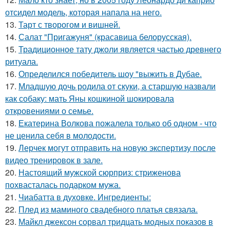
отсидел модель, которая напала на него.
13.
Тарт с творогом и вишней.
14.
Салат "Пригажуня" (красавица белорусская).
15.
Традиционное тату джоли является частью древнего
ритуала.
16.
Определился победитель шоу "выжить в Дубае.
17.
Младшую дочь родила от скуки, а старшую назвали
как собаку: мать Яны кошкиной шокировала
откровениями о семье.
18.
Екатерина Волкова пожалела только об одном - что
не ценила себя в молодости.
19.
Лерчек могут отправить на новую экспертизу после
видео тренировок в зале.
20.
Настоящий мужской сюрприз: стриженова
похвасталась подарком мужа.
21.
Чиабатта в духовке. Ингредиенты:
22.
Плед из маминого свадебного платья связала.
23.
Майкл джексон сорвал тридцать модных показов в