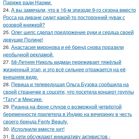
Париже ради Наоми.
24.
А вы замечали, что в 16-м эпизоде 9-го сезона вместо
Росса на диване сидит какой-то посторонний чувак с
розовой книжкой?
25.
Олег шепс сделал предложение руки и сердца своей
девушке Полине!
26.
Анастасия миронова и её бренд снова поразили
необычной рекламой.
27.
58-Летняя Николь кидман переживает тяжёлый
жизненный этап, и это всё сильнее отражается на её
внешнем виде.
28.
Певица и телеведущая Ольга Бузова сообщила на
своей страничке в соцсети, что посетила концерт группы
"Тату" в Мексике.
29.
Рианна на фоне слухов о возможной четвёртой
беременности прилетела в Индию на вечеринку в честь
своего бренда Fenty Beauty.
30.
Исполнили вместе хит!
31.
В сети обсуждают инициативу активистов -