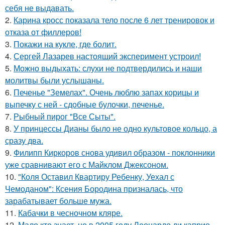
себя не выдавать.
2.
Карина кросс показала тело после 6 лет тренировок и
отказа от филлеров!
3.
Покажи на кукле, где болит.
4.
Сергей Лазарев настоящий эксперимент устроил!
5.
Можно выдыхать: слухи не подтвердились и наши
молитвы были услышаны.
6.
Печенье "Земелах". Очень люблю запах корицы и
выпечку с ней - сдобные булочки, печенье.
7.
Рыбный пирог "Все Сыты".
8.
У принцессы Дианы было не одно культовое кольцо, а
сразу два.
9.
Филипп Киркоров снова удивил образом - поклонники
уже сравнивают его с Майклом Джексоном.
10.
"Коля Оставил Квартиру Ребенку, Уехал с
Чемоданом": Ксения Бородина призналась, что
зарабатывает больше мужа.
11.
Кабачки в чесночном кляре.
12.
Мало кто знает, но в 2005 году Леонардо ди каприо