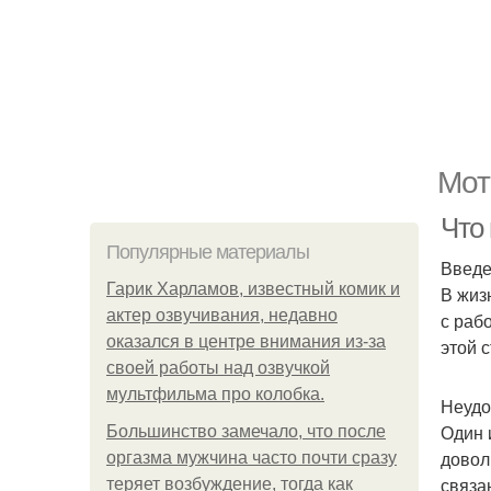
Мот
Что
Популярные материалы
Введ
Гарик Харламов, известный комик и
В жиз
актер озвучивания, недавно
с раб
оказался в центре внимания из-за
этой 
своей работы над озвучкой
мультфильма про колобка.
Неудо
Один 
Большинство замечало, что после
довол
оргазма мужчина часто почти сразу
связа
теряет возбуждение, тогда как