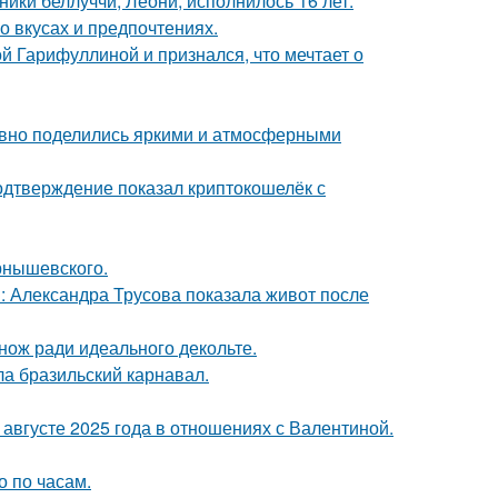
ники беллуччи, Леони, исполнилось 16 лет.
 вкусах и предпочтениях.
й Гарифуллиной и признался, что мечтает о
едавно поделились яркими и атмосферными
одтверждение показал криптокошелёк с
рнышевского.
: Александра Трусова показала живот после
нож ради идеального декольте.
ла бразильский карнавал.
августе 2025 года в отношениях с Валентиной.
о по часам.