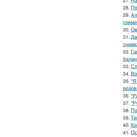
27.
На
28.
Пр
29.
Ал
совме
30.
Ов
31.
Дж
снимк
32.
Га
баланс
33.
Сл
34.
Во
35.
"Я
родов
36.
"Р
37.
"Р
38.
По
39.
Ти
40.
Ко
41.
Ос