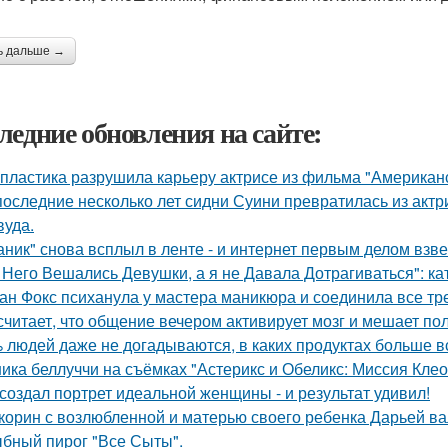
ь дальше →
ледние обновления на сайте:
 пластика разрушила карьеру актрисе из фильма "Американ
последние несколько лет сидни Суини превратилась из актр
вуда.
аник" снова всплыл в ленте - и интернет первым делом взве
 Него Вешались Девушки, а я не Давала Дотрагиваться": кат
ан Фокс психанула у мастера маникюра и соединила все тр
считает, что общение вечером активирует мозг и мешает по
 людей даже не догадываются, в каких продуктах больше в
ика беллуччи на съёмках "Астерикс и Обеликс: Миссия Клеоп
создал портрет идеальной женщины - и результат удивил!
корин с возлюбленной и матерью своего ребенка Дарьей ва
бный пирог "Все Сыты".