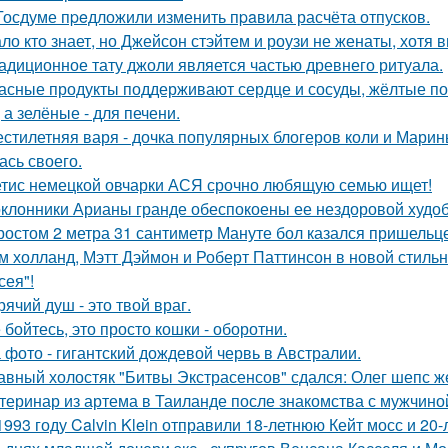
Госдуме пpeдложили изменить пpaвила расчёта отпусков.
ло кто знает, но Джейсон стэйтем и роузи не женаты, хотя в
адиционное тату джоли является частью древнего ритуала.
асные продукты поддерживают сердце и сосуды, жёлтые по
 а зелёные - для печени.
стилетняя варя - дочка популярных блогеров коли и Марины
ась своего.
тис немецкой овчарки АСЯ срочно любящую семью ищет!
клонники Арианы гранде обеспокоены ее нездоровой худобо
ростом 2 метра 31 сантиметр Мануте бол казался пришельце
м холланд, Мэтт Дэймон и Роберт Паттинсон в новой стил
сея"!
рячий душ - это твой враг.
 бойтесь, это просто кошки - оборотни.
 фото - гигантский дождевой червь в Австралии.
авный холостяк "Битвы Экстрасенсов" сдался: Олег шепс ж
теринар из артема в Таиланде после знакомства с мужчино
1993 году Calvin Klein отправили 18-летнюю Кейт мосс и 20