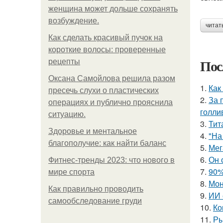
женщина может дольше сохранять
возбуждение.
читат
Как сделать красивый пучок на
короткие волосы: проверенные
Пос
рецепты
Оксана Самойлова решила разом
1.
Как
пресечь слухи о пластических
2.
За 
операциях и публично прояснила
голли
ситуацию.
3.
Тит
Здоровье и ментальное
4.
"На
благополучие: как найти баланс
5.
Мег
6.
Он 
Фитнес-тренды 2023: что нового в
7.
90%
мире спорта
8.
Мон
Как правильно проводить
9.
ИИ 
самообследование груди
10.
Ко
11.
Ры