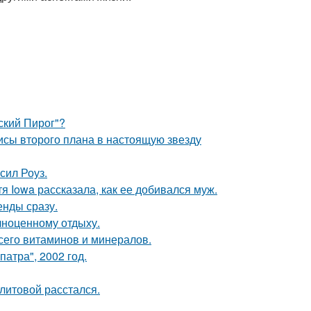
ский Пирог"?
исы второго плана в настоящую звезду
сил Роуз.
я Iowa рассказала, как ее добивался муж.
енды сразу.
лноценному отдыху.
сего витаминов и минералов.
атра", 2002 год.
литовой расстался.