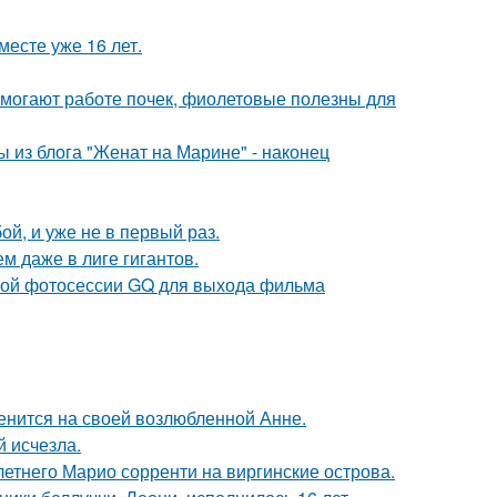
месте уже 16 лет.
могают работе почек, фиолетовые полезны для
 из блога "Женат на Марине" - наконец
й, и уже не в первый раз.
м даже в лиге гигантов.
ьной фотосессии GQ для выхода фильма
енится на своей возлюбленной Анне.
й исчезла.
-летнего Марио сорренти на виргинские острова.