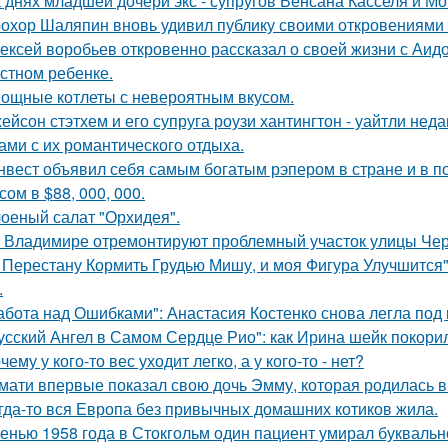
 днях младшей дочери экс - супругов Венсана Касселя и Мо
охор Шаляпин вновь удивил публику своими откровениями о
ексей воробьев откровенно рассказал о своей жизни с Аидо
стном ребенке.
ощные котлеты с невероятным вкусом.
ейсон стэтхем и его супруга роузи хантингтон - уайтли н
ами с их романтического отдыха.
нвест объявил себя самым богатым рэпером в стране и в п
ом в $88, 000, 000.
оеный салат "Орхидея".
 Владимире отремонтируют проблемный участок улицы Че
 Перестану Кормить Грудью Мишу, и моя Фигура Улучшится"
.
абота над Ошибками": Анастасия Костенко снова легла под 
усский Ангел в Самом Сердце Рио": как Ирина шейк покори
чему у кого-то вес уходит легко, а у кого-то - нет?
мати впервые показал свою дочь Эмму, которая родилась в 
гда-то вся Европа без привычных домашних котиков жила.
енью 1958 года в Стокгольм один пациент умирал буквальн