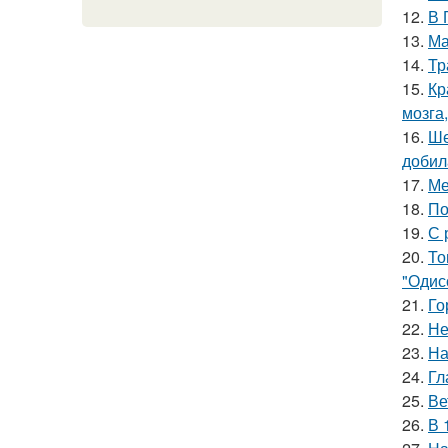
12.
В 
13.
Ма
14.
Тр
15.
Кр
мозга,
16.
Ше
добил
17.
Ме
18.
По
19.
С 
20.
То
"Одис
21.
Го
22.
Не
23.
На
24.
Гл
25.
Ве
26.
В 