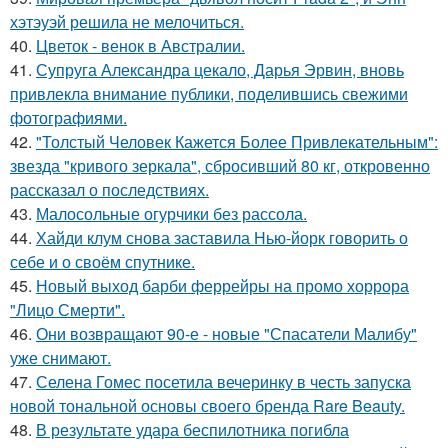
хэтэуэй решила не мелочиться.
40.
Цветок - венок в Австралии.
41.
Супруга Александра цекало, Дарья Эрвин, вновь
привлекла внимание публики, поделившись свежими
фотографиями.
42.
"Толстый Человек Кажется Более Привлекательным":
звезда "кривого зеркала", сбросивший 80 кг, откровенно
рассказал о последствиях.
43.
Малосольные огурчики без рассола.
44.
Хайди клум снова заставила Нью-йорк говорить о
себе и о своём спутнике.
45.
Новый выход барби феррейры на промо хоррора
"Лицо Смерти".
46.
Они возвращают 90-е - новые "Спасатели Малибу"
уже снимают.
47.
Селена Гомес посетила вечеринку в честь запуска
новой тональной основы своего бренда Rare Beauty.
48.
В результате удара беспилотника погибла