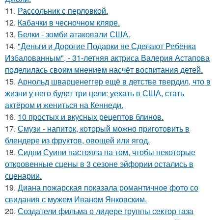
11.
Рассольник с перловкой.
12.
Кабачки в чесночном кляре.
13.
Белки - зомби атаковали США.
14.
"Деньги и Дорогие Подарки не Сделают Ребёнка
Избалованным", - 31-летняя актриса Валерия Астапова
поделилась своим мнением насчёт воспитания детей.
15.
Арнольд шварценеггер ещё в детстве твердил, что в
жизни у него будет три цели: уехать в США, стать
актёром и жениться на Кеннеди.
16.
10 простых и вкусных рецептов блинов.
17.
Смузи - напиток, который можно приготовить в
блендере из фруктов, овощей или ягод.
18.
Сидни Суини настояла на том, чтобы некоторые
откровенные сцены в 3 сезоне эйфории остались в
сценарии.
19.
Диана пожарская показала романтичное фото со
свидания с мужем Иваном Янковским.
20.
Создатели фильма о лидере группы сектор газа