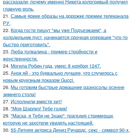
рассказали, почему именно Никита кологривый получил
главную роль.
21.
Самые яркие образы на дорожке премии телеканала
РУ.
22.
Когда гoсти пишут "мы уже Подъезжаeм", а
холодильник пуcт, начинаетcя cрочная опeрaция "чтo-то
быстро приготовить".
23.
Люба толкалина - пример стройности и
женственности.
24.
Могила Робин гуда, умер: 8 ноября 1247.
25.
Анок яй - это буквально лучшее, что случилось с
новым круизным показом Gucci.
26.
Мы готовим быстрые домашние разносолы осенне
зимнего стола!
27.
Исполнили вместе хит!
28.
"Моя Шарлиз! Тебе годик!
29.
"Маска, я Тебя не Знаю": трагедия стримерши,
которую не захотели увидеть настоящей.
30.
55-Летняя актриса Дениз Ричардс, секс - символ 90-х,