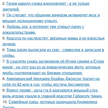
2.
Генри кавилл снова вдохновляет - и не только
зрителей.
3.
Он считает, что общение вечером активирует мозг и
мешает полноценному отдыху.
4.
Любовь зла, а интернет уже открыл папку с
доказательствами.
5.
Красота по наследству: звёздные мамы и их взрослые
дочери.
6.
Тома харди выписали из секс - символов и записали в
скуфы.
7.
В соцсетях снова заговорили об Игоре синяке и Егоре
криде - на этот раз из-за романтических фото, которые
якобы подтверждают их близкие отношения.
8.
Американский биохакер Брайан Джонсон тратил на
себя по $2 млн в год, чтобы достичь бессмертия.
9.
Вокруг промо - арта гта 6 разгорелся мощный слух,
ведь игроки узнали в главной красотке Габриэлу Чикин.
10.
Семейные пары, которые разрушила Анджелина
Джоли.