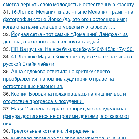
смогла вернуть свою молодость и естественную красоту.
31.
16-Летняя Мелания кнавс - ныне Мелания трамп - на
фотографии стане Йерко (да, это его настоящее имя),
когда она начинала свою модельную карьеру ….
32.
Йодная сетка - тот самый "Домашний Лайфхак" из
детства, о котором слышал почти каждый.
33.
ПП Ватрушка. На все блюдо: кбжу/546/б 45/ж 17/у 50.
34.
41-Летнюю Марию Кожевникову всё чаще называют
русской Блейк лайвли!
35.
Анна седокова ответила на критику своего
преображения, напомнив аудитории о праве на
естественные изменения.
36.
Ксения Бородина пожаловалась на лишний вес и
отсутствие прогресса в похудении.
37.
Надя Сысоева открыто говорит, что её идеальная
фигура достигается не строгими диетами, а отказом от
них.
38.
Треугольные котлетки. Ингредиенты:
39.
Мировая премьера "дьявол носит Prada 2", и Энн