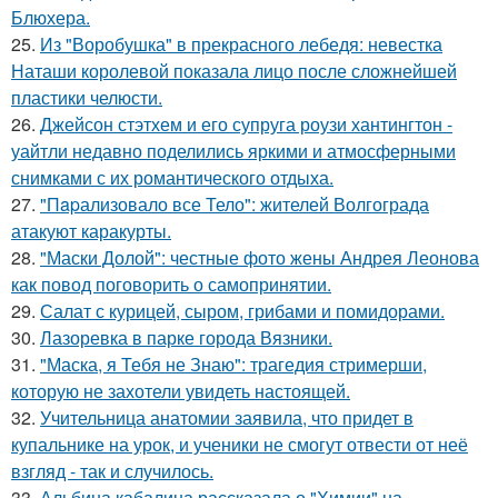
Блюхера.
25.
Из "Воробушка" в прекрасного лебедя: невестка
Наташи королевой показала лицо после сложнейшей
пластики челюсти.
26.
Джейсон стэтхем и его супруга роузи хантингтон -
уайтли недавно поделились яркими и атмосферными
снимками с их романтического отдыха.
27.
"Пapализовало все Тело": жителей Волгограда
атакуют каракурты.
28.
"Маски Долой": честные фото жены Андрея Леонова
как повод поговорить о самопринятии.
29.
Салат с курицей, сыром, грибами и помидорами.
30.
Лазоревка в парке города Вязники.
31.
"Маска, я Тебя не Знаю": трагедия стримерши,
которую не захотели увидеть настоящей.
32.
Учительница анатомии заявила, что придет в
купальнике на урок, и ученики не смогут отвести от неё
взгляд - так и случилось.
33.
Альбина кабалина рассказала о "Химии" на