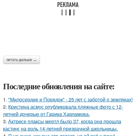
читать дальше →
Последние обновления на сайте:
1.
"Милосердие и Порядок" - 25 лет с заботой о земляках!
2.
Кристина асмус опубликовала пляжные фото с 12-
летней дочерью от Гарика Харламова.
3.
Актрисе плаксы мертл было 37, когда она прошла
кастинг на роль 14-летней призрачной школьницы.
4.
Я не знаю, как она это делает, но ей всё к лицу!