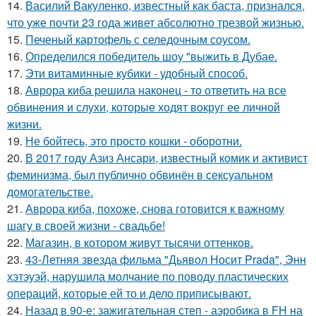
14.
Василий Вакуленко, известный как баста, признался,
что уже почти 23 года живет абсолютно трезвой жизнью.
15.
Печеный картофель с селедочным соусом.
16.
Определился победитель шоу "выжить в Дубае.
17.
Эти витаминные кубики - удобный способ.
18.
Аврора киба решила наконец - то ответить на все
обвинения и слухи, которые ходят вокруг ее личной
жизни.
19.
Не бойтесь, это просто кошки - оборотни.
20.
В 2017 году Азиз Ансари, известный комик и активист
феминизма, был публично обвинён в сексуальном
домогательстве.
21.
Аврора киба, похоже, снова готовится к важному
шагу в своей жизни - свадьбе!
22.
Магазин, в котором живут тысячи оттенков.
23.
43-Летняя звезда фильма "Дьявол Носит Prada", Энн
хэтэуэй, нарушила молчание по поводу пластических
операций, которые ей то и дело приписывают.
24.
Назад в 90-е: зажигательная степ - аэробика в FH на