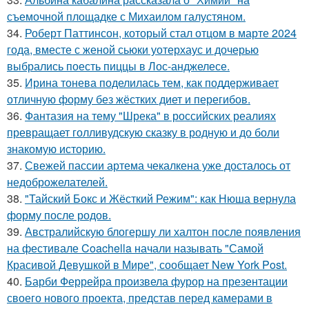
съемочной площадке с Михаилом галустяном.
34.
Роберт Паттинсон, который стал отцом в марте 2024
года, вместе с женой сьюки уотерхаус и дочерью
выбрались поесть пиццы в Лос-анджелесе.
35.
Ирина тонева поделилась тем, как поддерживает
отличную форму без жёстких диет и перегибов.
36.
Фантазия на тему "Шрека" в российских реалиях
превращает голливудскую сказку в родную и до боли
знакомую историю.
37.
Свежей пассии артема чекалкена уже досталось от
недоброжелателей.
38.
"Тайский Бокс и Жёсткий Режим": как Нюша вернула
форму после родов.
39.
Австралийскую блогершу ли халтон после появления
на фестивале Coachella начали называть "Самой
Красивой Девушкой в Мире", сообщает New York Post.
40.
Барби Феррейра произвела фурор на презентации
своего нового проекта, представ перед камерами в