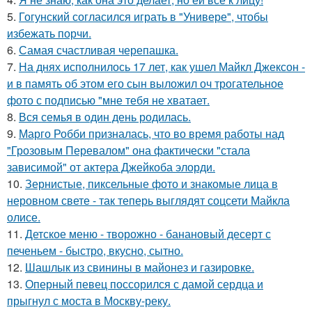
5.
Гогунский согласился играть в "Универе", чтобы
избежать порчи.
6.
Самая счастливая черепашка.
7.
На днях исполнилось 17 лет, как ушел Майкл Джексон -
и в память об этом его сын выложил оч трогательное
фото с подписью "мне тебя не хватает.
8.
Вся семья в один день родилась.
9.
Марго Робби призналась, что во время работы над
"Грозовым Перевалом" она фактически "стала
зависимой" от актера Джейкоба элорди.
10.
Зернистые, пиксельные фото и знакомые лица в
неровном свете - так теперь выглядят соцсети Майкла
олисе.
11.
Детское меню - творожно - банановый десерт с
печеньем - быстро, вкусно, сытно.
12.
Шашлык из свинины в майонез и газировке.
13.
Оперный певец поссорился с дамой сердца и
прыгнул с моста в Москву-реку.