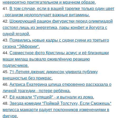
невероятно притягательном и мрачном образе.
41.
В том случае, если в вашей тарелке только один цвет
- организм недополучает важные витамины.
42.
Шокирующий рацион фигуристки перед олимпиадой
состоял лишь из энергетика, пары конфет и йогурта с
одной ягодой.
43.
Появились новые кадры с сидни суини из третьего
сезона "Эйфории".
44.
Совместное фото Кристины асмус и её близняшки
маши милаш вызвало оживлённую реакцию
подписчиков.
45.
71-Летняя дженис дикинсон удивила публику
внешностью без прикрас.
46.
Актриса Екатерина шпица откровенно рассказала о
личной трагедии - потере ребёнка.
47.
Её назвали "Гулящей" - и выгнали из дома.
48.
Звезда комедии "Поймай Толстуху, Если Сможешь"
мелисса маккарти радует поклонников изменениями в
фигуре.