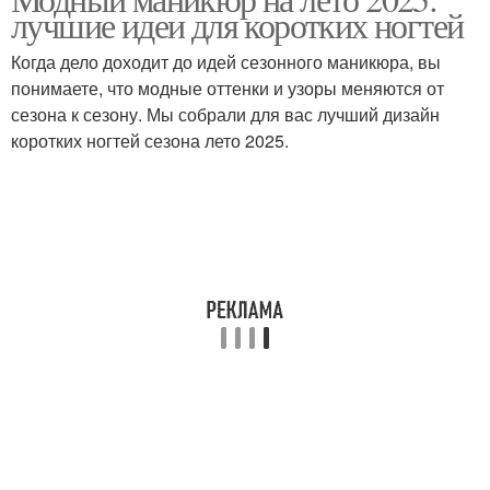
Летний маникюр
лучшие идеи для коротких ногтей
ногти
Когда дело доходит до идей сезонного маникюра, вы
понимаете, что модные оттенки и узоры меняются от
Маникюр с
сезона к сезону. Мы собрали для вас лучший дизайн
Маникюр с фольгой
металлическими
коротких ногтей сезона лето 2025.
акцентами
Маникюр с летним
Маникюр для коротких
настроением
ногтей
Маникюр для женщин
Маникюр на юбилей