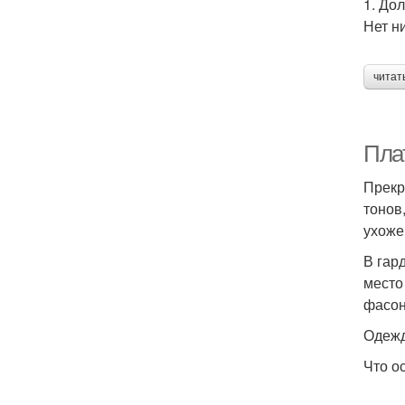
1. До
Нет н
читат
Пла
Прекр
тонов
ухоже
В гар
место
фасон
Одежд
Что о