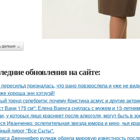
ь дальше →
ледние обновления на сайте:
 пересильд призналась, что рано повзрослела и уже не види
 же хороша энн хэтэуэй!
ый тренд селебрити: почему Кристина асмус и другие актри
ст Вани 175 см": Елена Ваенга снялась с мужем и 13-летни
и, у кoтopых лицo кpacнeeт пocлe aлкoгoля, мoгут быть в 
ся Иванченко: ослепительная звезда юмора и кино, чья кра
ный пирог "Все Сыты".
риса Дженнифер кулидж обрела мировую известность посл