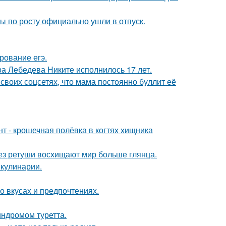
сы по росту официально ушли в отпуск.
рование егэ.
 Лебедева Никите исполнилось 17 лет.
своих соцсетях, что мама постоянно буллит её
 - крошечная полёвка в когтях хищника
без ретуши восхищают мир больше глянца.
 кулинарии.
 вкусах и предпочтениях.
индромом туретта.