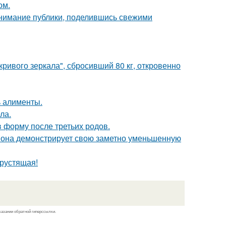
ом.
внимание публики, поделившись свежими
ривого зеркала", сбросивший 80 кг, откровенно
ь алименты.
ла.
в форму после третьих родов.
 она демонстрирует свою заметно уменьшенную
хрустящая!
казании обратной гиперссылки.