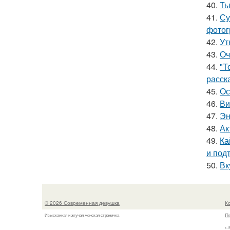
40.
Ты
41.
Су
фотог
42.
Ут
43.
Оч
44.
"Т
расск
45.
Ос
46.
Ви
47.
Эн
48.
Ак
49.
Ка
и под
50.
Вк
© 2026 Современная девушка
К
П
Изысканная и жгучая женская страничка
г.