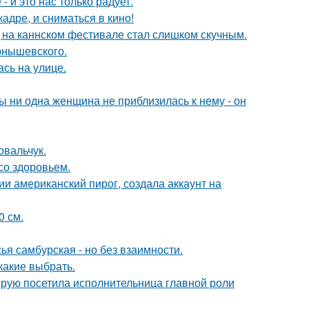
 и это нас только радует.
адре, и сниматься в кино!
д на каннском фестивале стал слишком скучным.
рнышевского.
сь на улице.
 ни одна женщина не приблизилась к нему - он
овальчук.
со здоровьем.
и американский пирог, создала аккаунт на
0 см.
я самбурская - но без взаимности.
какие выбрать.
орую посетила исполнительница главной роли