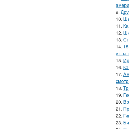
амери
9.
Дру
10.
Ша
11.
Ка
12.
Шк
13.
Ст
14.
18
из-за
15.
Ир
16.
Ка
17.
Ам
смотр
18.
Тр
19.
Гв
20.
Вр
21.
Пр
22.
Ги
23.
Би