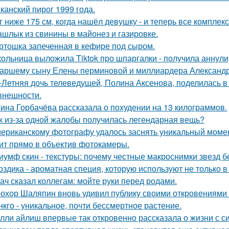
канский пирог 1999 года.
г ниже 175 см, когда нашёл девушку - и теперь все комплек
шлык из свинины в майонез и газировке.
ртошка запеченная в кефире под сыром.
ольница выложила Tiktok про шпаргалки - получила аннули
аршему сыну Елены перминовой и миллиардера Александра
-Летняя дочь телеведущей, Полина Аксенова, поделилась в 
 внешности.
ина Горбачёва рассказала о похудении на 13 килограммов.
к из-за одной жалобы получилась легендарная вещь?
ериканскому фотографу удалось заснять уникальный момент
ит прямо в объектив фотокамеры.
иумф скин - текстуры: почему честные макроснимки звезд 
оздика - ароматная специя, которую используют не только в
ач сказал коллегам: мойте руки перед родами.
охор Шаляпин вновь удивил публику своими откровениями о
нкго - уникальное, почти бессмертное растение.
лли айлиш впервые так откровенно рассказала о жизни с с