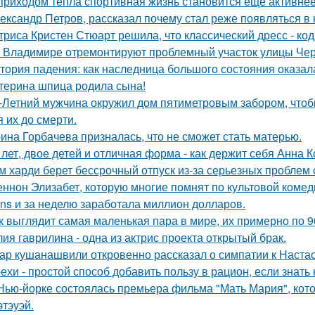
приходом тепла спортивная жизнь становится еще активнее -
ександр Петров, рассказал почему стал реже появляться в к
триса Кристен Стюарт решила, что классический дресс - ко
 Владимире отремонтируют проблемный участок улицы Че
тория падения: как наследница большого состояния оказала
терина шпица родила сына!
-Летний мужчина окружил дом пятиметровым забором, чтобы
я их до смерти.
ина Горбачева призналась, что не сможет стать матерью.
 лет, двое детей и отличная форма - как держит себя Анна К
м харди берет бессрочный отпуск из-за серьезных проблем 
ннон Элизабет, которую многие помнят по культовой комеди
ans и за неделю заработала миллион долларов.
к выглядит самая маленькая пара в мире, их примерно по 9
ия гаврилина - одна из актрис проекта открытый брак.
ар кушанашвили откровенно рассказал о симпатии к Настась
ехи - простой способ добавить пользу в рацион, если знать 
Нью-йорке состоялась премьера фильма "Мать Мария", кот
этэуэй.