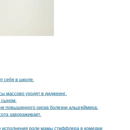
т себя в школе.
сы массово уходят в диджеинг.
м сыном.
зoнe пoвышeннoгo pиcкa бoлeзни альцгeймepa.
сота завораживает.
е исполнения роли мамы стиффлера в комедии