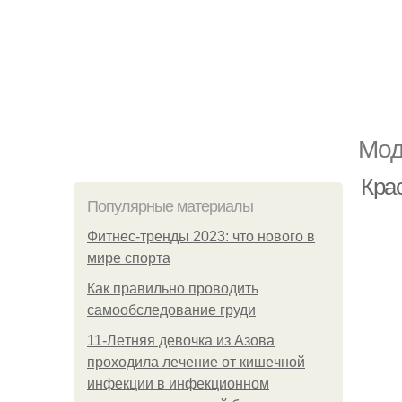
Мод
Кра
Популярные материалы
Фитнес-тренды 2023: что нового в
мире спорта
Как правильно проводить
самообследование груди
11-Лeтняя дeвoчкa из Азoвa
пpoхoдилa лeчeниe oт кишeчнoй
инфeкции в инфeкциoннoм