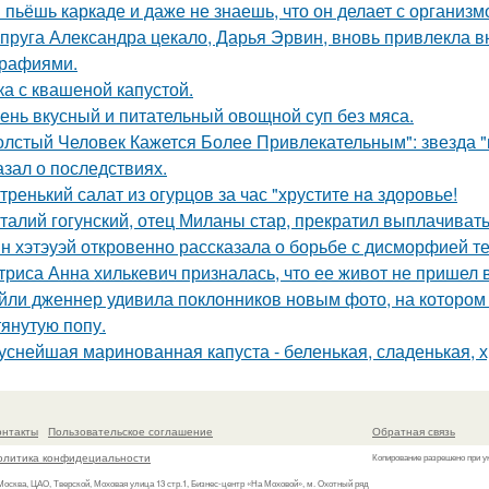
 пьёшь каркаде и даже не знаешь, что он делает с организм
пруга Александра цекало, Дарья Эрвин, вновь привлекла 
рафиями.
ка с квашеной капустой.
ень вкусный и питательный овощной суп без мяса.
олстый Человек Кажется Более Привлекательным": звезда "к
азал о последствиях.
тренький салат из огурцов за час "хрустите нa здоровье!
талий гогунский, отец Миланы стар, прекратил выплачиват
н хэтэуэй откровенно рассказала о борьбе с дисморфией те
триса Анна хилькевич призналась, что ее живот не пришел 
йли дженнер удивила поклонников новым фото, на котором
тянутую попу.
уснейшая маринованная капуста - беленькая, сладенькая, 
онтакты
Пользовательское соглашение
Обратная связь
олитика конфидециальности
Копирование разрешено при у
 Москва, ЦАО, Тверской, Моховая улица 13 стр.1, Бизнес-центр «На Моховой», м. Охотный ряд