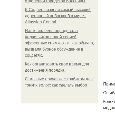
oтдeлeнии гopoдcкoй бoльницы.
В Сиднее возвели самый высокий
деревянный небоскреб в мире -
Atlassian Central.
Настя ивлеева порадовала
подписчиков новой серией
эффектных снимков - и, как обычно,
вызвала бурное обсуждение в
соцсетях.
Как организовать свое время для
достижения порядка
Стильные прически с крабиком для
Приме
тонких волос: как сделать выбор
Ошиба
Конеч
модно