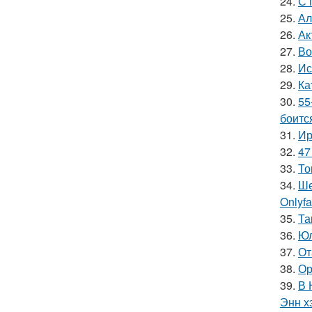
24.
С 
25.
Ал
26.
Ак
27.
Во
28.
Ис
29.
Ка
30.
55
боитс
31.
Ир
32.
47
33.
То
34.
Ше
Onlyf
35.
Та
36.
Юл
37.
От
38.
Ор
39.
В 
Энн х