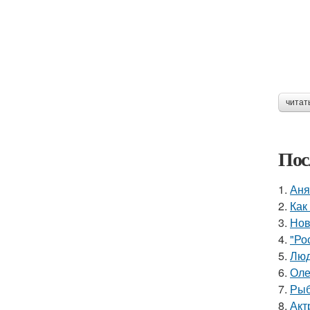
читат
Пос
1.
Аня
2.
Как
3.
Нов
4.
"Ро
5.
Люд
6.
Оле
7.
Рыб
8.
Акт