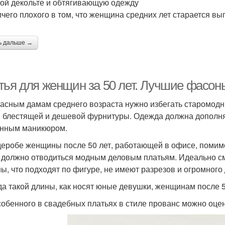
лой декольте и обтягивающую одежду
ичего плохого в том, что женщина средних лет старается вы
ь дальше →
тья для женщин за 50 лет. Лучшие фасон
асным дамам среднего возраста нужно избегать старомодны
, блестящей и дешевой фурнитуры. Одежда должна дополня
нным маникюром.
деробе женщины после 50 лет, работающей в офисе, помимо
 должно отводиться модным деловым платьям. Идеально см
ы, что подходят по фигуре, не имеют разрезов и огромного 
а такой длины, как носят юные девушки, женщинам после 5
собенного в свадебных платьях в стиле прованс можно оцен