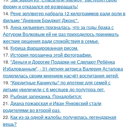
форму и отказался её возвращать!
14.
Рене зеллвегер набрала 12 килограммов ради роли в
фильме "Дневник Бриджит Джонс".
15.
Анна хилькевич призналась, что за годы брака с
Артуром Волковым ей не раз приходилось принимать
жесткие решения ради спокойствия в семье.
16.
Курица фаршированная рисом.
17.
История прозаична этой фотографии.
18.
"Деньги и Дорогие Подарки не Сделают Ребёнка
Избалованным", - 31-летняя актриса Валерия Астапова
поделилась своим мнением насчёт воспитания детей.
19.
"Кредитные Каникулы" по ипотеке для семей с
детьми увеличили с 6 месяцев до полутора лет.
20.
Рыбная запеканка. Понадобится:
21.
Диана пожарская и Иван Янковский стали
родителями во второй раз.
22.
Как из-за одной жалобы получилась легендарная
вещь?