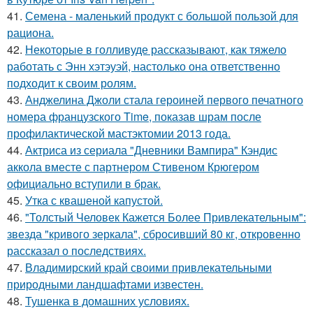
41.
Семена - маленький продукт с большой пользой для
рациона.
42.
Некоторые в голливуде рассказывают, как тяжело
работать с Энн хэтэуэй, настолько она ответственно
подходит к своим ролям.
43.
Анджелина Джоли стала героиней первого печатного
номера французского Time, показав шрам после
профилактической мастэктомии 2013 года.
44.
Актриса из сериала "Дневники Вампира" Кэндис
аккола вместе с партнером Стивеном Крюгером
официально вступили в брак.
45.
Утка с квашеной капустой.
46.
"Толстый Человек Кажется Более Привлекательным":
звезда "кривого зеркала", сбросивший 80 кг, откровенно
рассказал о последствиях.
47.
Владимирский край своими привлекательными
природными ландшафтами известен.
48.
Тушенка в домашних условиях.