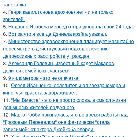
запеканка.
4.
Генри кавилл снова вдохновляет - и не только
зрителей.
5.
Недавно Изабела мерсед отпраздновала свои 24 года.
6.
Вот за что я всегда Дэниела крэйга уважал.
7.
Министерство здравоохранения планирует масштабно
пересмотреть действующий подход к лечению
депрессивных расстройств у граждан.
8.
Александр Головин, известный кадет Макаров,
делится семейным счастьем!
9.
9 километров - это не опечатка!
10.
Олеся Иванченко: ослепительная звезда юмора и
кино, чья красота завораживает.
11.
"Мы Вместе" - это не просто слова, а смысл жизни
для многих жителей радужного.
12.
Марго Робби призналась, что во время работы над
"Грозовым Перевалом" она фактически "стала
зависимой" от актера Джейкоба элорди.
13.
Зак эфрон из "Спасатели Малибу" растерял свою