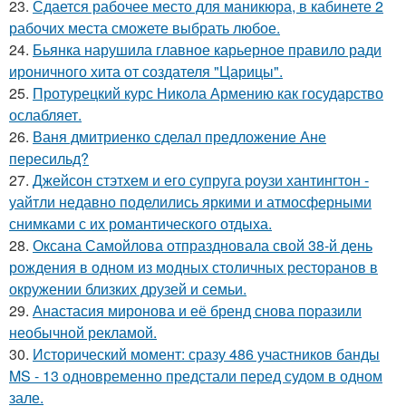
23.
Сдается рабочее место для маникюра, в кабинете 2
рабочих места сможете выбрать любое.
24.
Бьянка нарушила главное карьерное правило ради
ироничного хита от создателя "Царицы".
25.
Протурецкий курс Никола Армению как государство
ослабляет.
26.
Ваня дмитриенко сделал предложение Ане
пересильд?
27.
Джейсон стэтхем и его супруга роузи хантингтон -
уайтли недавно поделились яркими и атмосферными
снимками с их романтического отдыха.
28.
Оксана Самойлова отпраздновала свой 38-й день
рождения в одном из модных столичных ресторанов в
окружении близких друзей и семьи.
29.
Анастасия миронова и её бренд снова поразили
необычной рекламой.
30.
Исторический момент: сразу 486 участников банды
MS - 13 одновременно предстали перед судом в одном
зале.