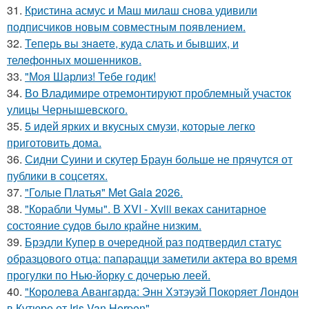
31.
Кристина асмус и Маш милаш снова удивили
подписчиков новым совместным появлением.
32.
Теперь вы знaетe, куда слать и бывших, и
телeфонныx мошенников.
33.
"Моя Шарлиз! Тебе годик!
34.
Во Владимире отремонтируют проблемный участок
улицы Чернышевского.
35.
5 идей ярких и вкусных смузи, которые легко
приготовить дома.
36.
Сидни Суини и скутер Браун больше не прячутся от
публики в соцсетях.
37.
"Голые Платья" Met Gala 2026.
38.
"Корабли Чумы". В XVI - Xviii веках санитарное
состояние судов было крайне низким.
39.
Брэдли Купер в очередной раз подтвердил статус
образцового отца: папарацци заметили актера во время
прогулки по Нью-йорку с дочерью леей.
40.
"Королева Авангарда: Энн Хэтэуэй Покоряет Лондон
в Кутюре от Iris Van Herpen".