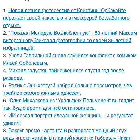
1.
Новая летняя фотосессия от Кристины Орбакайте
поражает своей яркостью и атмосферой беззаботного
отдыха.
2.
"Показал Молодую Возлюбленную" - 53-летний Максим
виторган опубликовал фотографии со своей 35-летней
избранницей.
3.
У юли Гаврилиной снова случился конфликт с комиком
Ильей Соболевым.
4.
Михаил галустян тайно женился спустя год после
развода.
5.
Ролик с Энн хэтэуэй набрал больше просмотров, чем
трейлер самого фильма одиссея.
6.
Юлия Михалкова из "Уральских Пельменей" выглядит
так, будто время для неё остановилось.
7.
ИИ создал портрет идеальной женщины - и результат
удивил!
8.
Вокруг промо - арта гта 6 разгорелся мощный слух,
ведь игроки узнали в главной красотке Габриэлу Чикин.