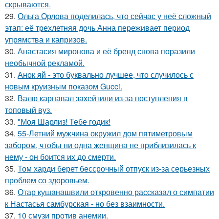
скрываются.
29.
Ольга Орлова поделилась, что сейчас у неё сложный
этап: её трехлетняя дочь Анна переживает период
упрямства и капризов.
30.
Анастасия миронова и её бренд снова поразили
необычной рекламой.
31.
Анок яй - это буквально лучшее, что случилось с
новым круизным показом Gucci.
32.
Валю карнавал захейтили из-за поступления в
топовый вуз.
33.
"Моя Шарлиз! Тебе годик!
34.
55-Летний мужчина окружил дом пятиметровым
забором, чтобы ни одна женщина не приблизилась к
нему - он боится их до смерти.
35.
Том харди берет бессрочный отпуск из-за серьезных
проблем со здоровьем.
36.
Отар кушанашвили откровенно рассказал о симпатии
к Настасья самбурская - но без взаимности.
37.
10 смузи против анемии.