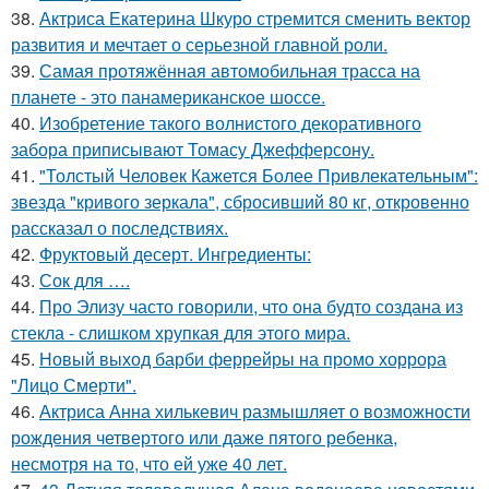
38.
Актриса Екатерина Шкуро стремится сменить вектор
развития и мечтает о серьезной главной роли.
39.
Самая протяжённая автомобильная трасса на
планете - это панамериканское шоссе.
40.
Изобретение такого волнистого декоративного
забора приписывают Томасу Джефферсону.
41.
"Толстый Человек Кажется Более Привлекательным":
звезда "кривого зеркала", сбросивший 80 кг, откровенно
рассказал о последствиях.
42.
Фруктовый десерт. Ингредиенты:
43.
Сок для ….
44.
Про Элизу часто говорили, что она будто создана из
стекла - слишком хрупкая для этого мира.
45.
Новый выход барби феррейры на промо хоррора
"Лицо Смерти".
46.
Актриса Анна хилькевич размышляет о возможности
рождения четвертого или даже пятого ребенка,
несмотря на то, что ей уже 40 лет.