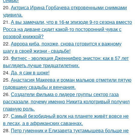
семью!
20.
Актриса Ирина Горбачева откровенными снимками
удивила.
21.
А вы замечали, что в 16-м эпизоде 9-го сезона вместо
Росса на диване сидит какой-то посторонний чувак с
розовой книжкой?
22.
Аврора киба, похоже, снова готовится к важному
шагу в своей жизни - свадьбе!
23.
Фитнес - эволюция Дженнифер энистон: как в 57 лет
выглядеть лучше тридцатилетних.
24.
Да, я сам в шоке!
25.
Анастасия Макеева и роман мальков отметили пятую
годовщину свадьбы и венчания.
26.
Создатели фильма о лидере группы сектор газа
рассказали, почему именно Никита кологривый получил
главную роль.
27.
Самый безобидный волк на планете живёт вовсе не
в лесах, а в африканских саваннах.
28.
Петр гуменник и Елизавета туктамышева больше не