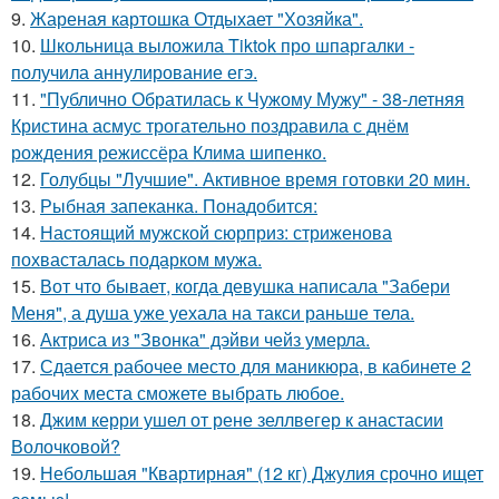
9.
Жареная картошка Отдыхает "Хозяйка".
10.
Школьница выложила Tiktok про шпаргалки -
получила аннулирование егэ.
11.
"Публично Обратилась к Чужому Мужу" - 38-летняя
Кристина асмус трогательно поздравила с днём
рождения режиссёра Клима шипенко.
12.
Голубцы "Лучшие". Активное время готовки 20 мин.
13.
Рыбная запеканка. Понадобится:
14.
Настоящий мужской сюрприз: стриженова
похвасталась подарком мужа.
15.
Вот что бывает, когда девушка написала "Забери
Меня", а душа уже уехала на такси раньше тела.
16.
Актриса из "Звонка" дэйви чейз умерла.
17.
Сдается рабочее место для маникюра, в кабинете 2
рабочих места сможете выбрать любое.
18.
Джим керри ушел от рене зеллвегер к анастасии
Волочковой?
19.
Небольшая "Квартирная" (12 кг) Джулия срочно ищет