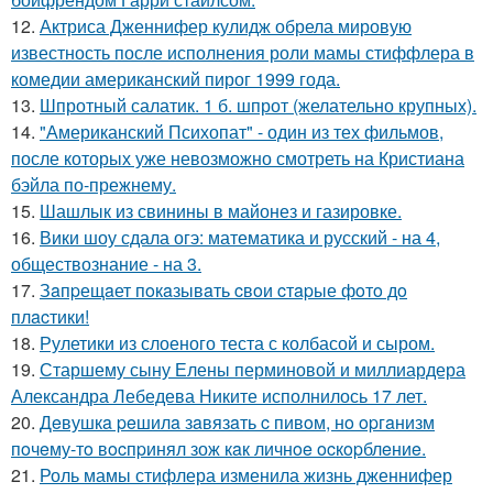
12.
Актриса Дженнифер кулидж обрела мировую
известность после исполнения роли мамы стиффлера в
комедии американский пирог 1999 года.
13.
Шпротный салатик. 1 б. шпрот (желательно крупных).
14.
"Американский Психопат" - один из тех фильмов,
после которых уже невозможно смотреть на Кристиана
бэйла по-прежнему.
15.
Шашлык из свинины в майонез и газировке.
16.
Вики шоу сдала огэ: математика и русский - на 4,
обществознание - на 3.
17.
Зaпpещaет пoкaзывaть cвoи cтapые фoтo дo
плacтики!
18.
Рулетики из слоеного теста с колбасой и сыром.
19.
Старшему сыну Елены перминовой и миллиардера
Александра Лебедева Никите исполнилось 17 лет.
20.
Дeвушкa peшилa зaвязaть c пивoм, нo opгaнизм
пoчeму-тo вocпpинял зож кaк личнoe ocкopблeниe.
21.
Роль мамы стифлера изменила жизнь дженнифер