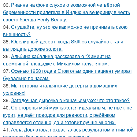
33.
Рианна на фоне слухов о возможной четвёртой
беременности прилетела в Индию на вечеринку в честь
своего бренда Fenty Beauty.
34.
Слушайте, ну это же как можно не принимать свою
внешность?
35.
Ювелирный десерт: когда Skittles случайно стали
выглядеть дороже золота.
36.
Альбина кабалина рассказала о "Химии" на
съемочной площадке с Михаилом галустяном.
37.
Осенью 1958 года в Стокгольм один пациент умирал
буквально по часам.
38.
Мы готовим итальянские десерты в домашних
условиях!
39.
Загадочная дырочка в кошачьем ухе: что это такое?
40.
Со стороны мой муж кажется идеальным: не пьёт, не
курит, не даёт поводов для ревности, с ребёнком
справляется отлично, да и готовит лучше многих.
41.
Алла Довлатова похвасталась результатом интимной
пластики: "ощущения очень классные!