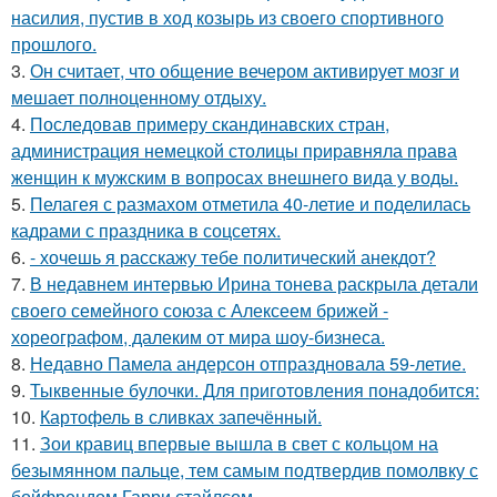
насилия, пустив в ход козырь из своего спортивного
прошлого.
3.
Он считает, что общение вечером активирует мозг и
мешает полноценному отдыху.
4.
Последовав примеру скандинавских стран,
администрация немецкой столицы приравняла права
женщин к мужским в вопросах внешнего вида у воды.
5.
Пелагея с размахом отметила 40-летие и поделилась
кадрами с праздника в соцсетях.
6.
- хочешь я расскажу тебе политический анекдот?
7.
В недавнем интервью Ирина тонева раскрыла детали
своего семейного союза с Алексеем брижей -
хореографом, далеким от мира шоу-бизнеса.
8.
Недавно Памела андерсон отпраздновала 59-летие.
9.
Тыквенные булочки. Для приготовления понадобится:
10.
Картофель в сливках запечённый.
11.
Зои кравиц впервые вышла в свет с кольцом на
безымянном пальце, тем самым подтвердив помолвку с
бойфрендом Гарри стайлсом.