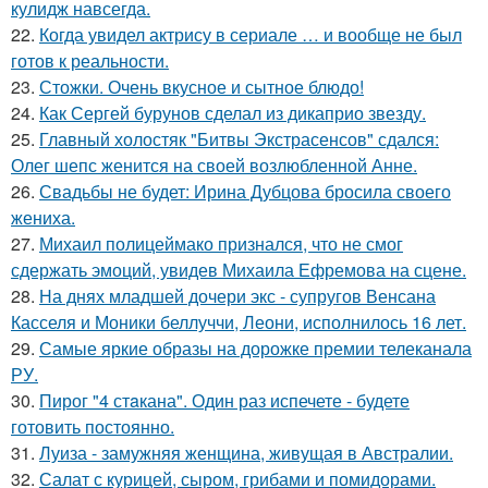
кулидж навсегда.
22.
Когда увидел актрису в сериале … и вообще не был
готов к реальности.
23.
Стожки. Очень вкусное и сытное блюдо!
24.
Как Сергей бурунов сделал из дикаприо звезду.
25.
Главный холостяк "Битвы Экстрасенсов" сдался:
Олег шепс женится на своей возлюбленной Анне.
26.
Свадьбы не будет: Ирина Дубцова бросила своего
жениха.
27.
Михаил полицеймако признался, что не смог
сдержать эмоций, увидев Михаила Ефремова на сцене.
28.
На днях младшей дочери экс - супругов Венсана
Касселя и Моники беллуччи, Леони, исполнилось 16 лет.
29.
Самые яркие образы на дорожке премии телеканала
РУ.
30.
Пирог "4 стaкана". Один раз испечете - будете
готовить постоянно.
31.
Луиза - замужняя женщина, живущая в Австралии.
32.
Салат с курицей, сыром, грибами и помидорами.