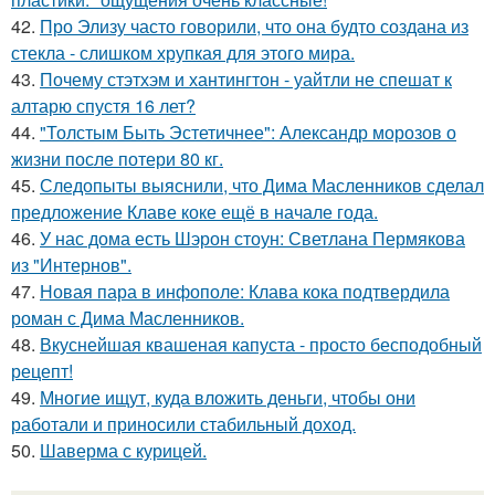
42.
Про Элизу часто говорили, что она будто создана из
стекла - слишком хрупкая для этого мира.
43.
Почему стэтхэм и хантингтон - уайтли не спешат к
алтарю спустя 16 лет?
44.
"Толстым Быть Эстетичнее": Александр морозов о
жизни после потери 80 кг.
45.
Следопыты выяснили, что Дима Масленников сделал
предложение Клаве коке ещё в начале года.
46.
У нас дома есть Шэрон стоун: Светлана Пермякова
из "Интернов".
47.
Новая пара в инфополе: Клава кока подтвердила
роман с Дима Масленников.
48.
Вкуснейшая квашеная капуста - просто бесподобный
рецепт!
49.
Многие ищут, куда вложить деньги, чтобы они
работали и приносили стабильный доход.
50.
Шаверма с курицей.