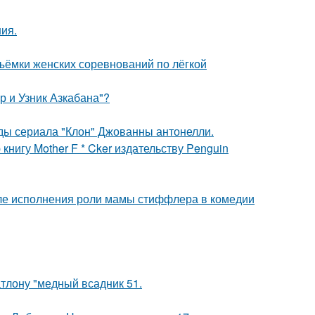
ния.
ъёмки женских соревнований по лёгкой
р и Узник Азкабана"?
зды сериала "Клон" Джованны антонелли.
нигу Mother F * Cker издательству Penguin
ле исполнения роли мамы стиффлера в комедии
тлону "медный всадник 51.