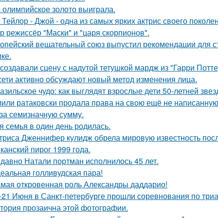
 олимпийское золото выиграла.
 Тейлор - Джой - одна из самых ярких актрис своего поколе
р режиссёр "Маски" и "царя скорпионов".
опейский вещательный союз выпустил рекомендации для с
ке.
 создавали сцену с надутой тетушкой мардж из "Гарри Потте
сети активно обсуждают новый метод изменения лица.
азильское чудо: как выглядят взрослые дети 50-летней зве
или ратаковски продала права на свою ещё не написанную к
 за семизначную сумму.
я семья в один день родилась.
триса Дженнифер кулидж обрела мировую известность пос
канский пирог 1999 года.
давно Натали портман исполнилось 45 лет.
еальная голливудская пара!
мая откровенная роль Александры даддарио!
-21 Июня в Санкт-петербурге прошли соревнования по триа
тория прозаична этой фотографии.