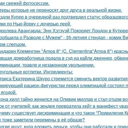
ми свежей фотосессии.
теры которые не переносят друг друга в реальной жизни.
эдли Купер в очередной раз подтвердил статус образцового
лки по Нью-йорку с дочерью леей.
оролева Авангарда: Энн Хэтэуэй Покоряет Лондон в Кутюре о
ообщила о Разводе с Мужем" - 35-летняя стендап - комик В
ом слепцом.
ндарин Клементин "Amoa 8" (C. Clementina"Amoa 8") красн
вшая домработница подала в суд на кайли дженнер, обвини
иминации, травле и незаконном увольнении.
еугольные котлетки. Ингредиенты:
триса Екатерина Шкуро стремится сменить вектор развития 
кирующий рацион фигуристки перед олимпиадой состоял лиш
 ягодой.
она хилл тайно женился на Оливии миллар и стал отцом во 
ок от учителей: как зендея превратила хейт в манифест ува
чему существует дискриминация и что такое "Привилегии 
 тоже заметили перемены в её образе?
огие ищут, куда вложить деньги, чтобы они работали и при