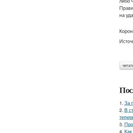
либо 
Прави
на уд
Корон
Источ
читат
Пос
1.
За 
2.
В с
тепер
3.
Про
4.
Как