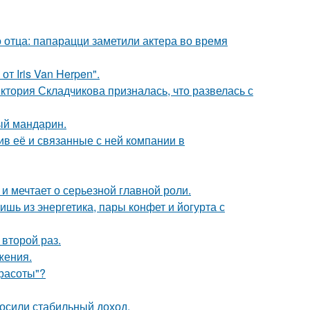
 отца: папарацци заметили актера во время
т Iris Van Herpen".
иктория Складчикова призналась, что развелась с
ый мандарин.
в её и связанные с ней компании в
и мечтает о серьезной главной роли.
ь из энергетика, пары конфет и йогурта с
второй раз.
жения.
Красоты"?
носили стабильный доход.