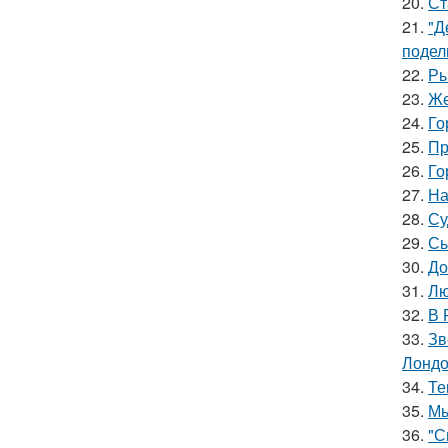
20.
Ст
21.
"Д
подел
22.
Ры
23.
Же
24.
Го
25.
Пр
26.
Го
27.
На
28.
Су
29.
Сы
30.
До
31.
Лю
32.
В 
33.
Зв
Лондо
34.
Те
35.
Мы
36.
"С