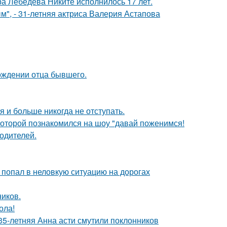
 Лебедева Никите исполнилось 17 лет.
", - 31-летняя актриса Валерия Астапова
ождении отца бывшего.
я и больше никогда не отступать.
 которой познакомился на шоу "давай поженимся!
родителей.
 попал в неловкую ситуацию на дорогах
ников.
ола!
35-летняя Анна асти смутили поклонников