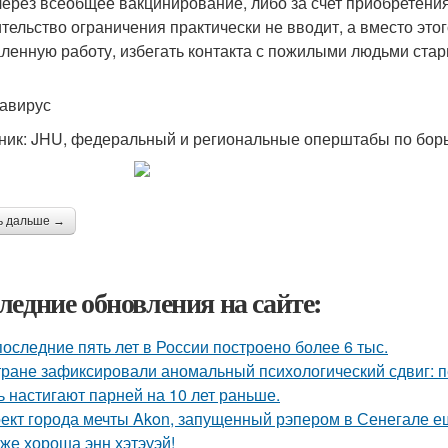
через всеобщее вакцинирование, либо за счет приобретения
тельство ограничения практически не вводит, а вместо это
аленную работу, избегать контакта с пожилыми людьми старш
авирус
ник: JHU, федеральный и региональные оперштабы по борь
ь дальше →
ледние обновления на сайте:
последние пять лет в России построено более 6 тыс.
тране зафиксировали аномальный психологический сдвиг: п
ь настигают парней на 10 лет раньше.
ект города мечты Akon, запущенный рэпером в Сенегале ещ
 же хороша энн хэтэуэй!