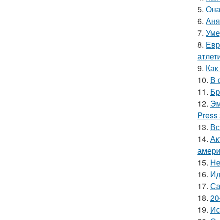
5.
Она
6.
Аня
7.
Уме
8.
Евр
атлети
9.
Как
10.
В 
11.
Бр
12.
Эм
Press
13.
Вс
14.
Ак
амери
15.
Не
16.
Ид
17.
Са
18.
20
19.
Ис