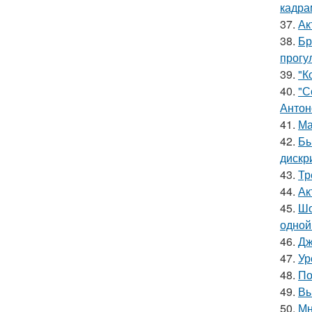
кадра
37.
Ак
38.
Бр
прогу
39.
"К
40.
"С
Антон
41.
Ма
42.
Бы
дискр
43.
Тр
44.
Ак
45.
Шо
одной
46.
Дж
47.
Ур
48.
По
49.
Вы
50.
Мн