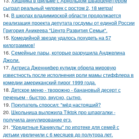
13.
Хищника в фильме с Арнольдом шварценеггером
сыграл реальный человек с ростом 2, 18 метра!
14.
В школах владимирской области продолжается
реализация проекта депутата госдумы от единой России
Григория Аникеева "Центр Развития Семьи".
15.
Комедийной звезде удалось похудеть на 57
килограммов!
16.
Семейные пары, которые разрушила Анджелина
Джоли.
17.
Актриса Дженнифер кулидж обрела мировую
известность после исполнения роли мамы стиффлера в
комедии американский пирог 1999 года.
18.
Детское меню - творожно - банановый десерт с
печеньем - быстро, вкусно, сытно.
19.
Покупатель спросил: "мёд настоящий?
20.
Школьница выложила Tiktok про шпаргалки -
получила аннулирование егэ.
21.
"Кредитные Каникулы" по ипотеке для семей с
детьми увеличили с 6 месяцев до полутора лет.