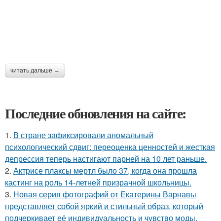
читать дальше →
Последние обновления на сайте:
1.
В стране зафиксировали аномальный
психологический сдвиг: переоценка ценностей и жесткая
депрессия теперь настигают парней на 10 лет раньше.
2.
Актрисе плаксы мертл было 37, когда она прошла
кастинг на роль 14-летней призрачной школьницы.
3.
Новая серия фотографий от Екатерины Варнавы
представляет собой яркий и стильный образ, который
подчеркивает её индивидуальность и чувство моды.