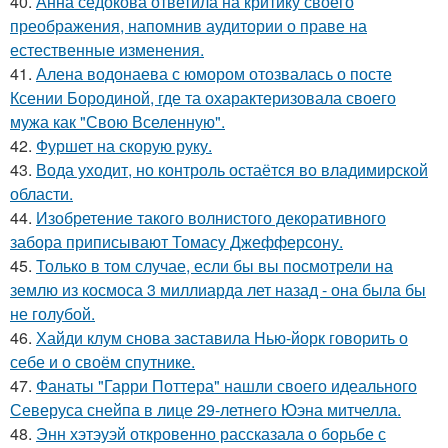
40.
Анна седокова ответила на критику своего
преображения, напомнив аудитории о праве на
естественные изменения.
41.
Алена водонаева с юмором отозвалась о посте
Ксении Бородиной, где та охарактеризовала своего
мужа как "Свою Вселенную".
42.
Фуршет на скорую руку.
43.
Вода уходит, но контроль остаётся во владимирской
области.
44.
Изобретение такого волнистого декоративного
забора приписывают Томасу Джефферсону.
45.
Только в том случае, если бы вы посмотрели на
землю из космоса 3 миллиарда лет назад - она была бы
не голубой.
46.
Хайди клум снова заставила Нью-йорк говорить о
себе и о своём спутнике.
47.
Фанаты "Гарри Поттера" нашли своего идеального
Северуса снейпа в лице 29-летнего Юэна митчелла.
48.
Энн хэтэуэй откровенно рассказала о борьбе с