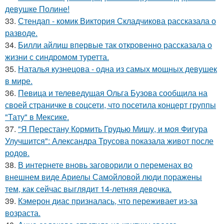
девушке Полине!
33.
Стендап - комик Виктория Складчикова рассказала о
разводе.
34.
Билли айлиш впервые так откровенно рассказала о
жизни с синдромом туретта.
35.
Наталья кузнецова - одна из самых мощных девушек
в мире.
36.
Певица и телеведущая Ольга Бузова сообщила на
своей страничке в соцсети, что посетила концерт группы
"Тату" в Мексике.
37.
"Я Перестану Кормить Грудью Мишу, и моя Фигура
Улучшится": Александра Трусова показала живот после
родов.
38.
В интернете вновь заговорили о переменах во
внешнем виде Ариелы Самойловой люди поражены
тем, как сейчас выглядит 14-летняя девочка.
39.
Кэмерон диас призналась, что переживает из-за
возраста.