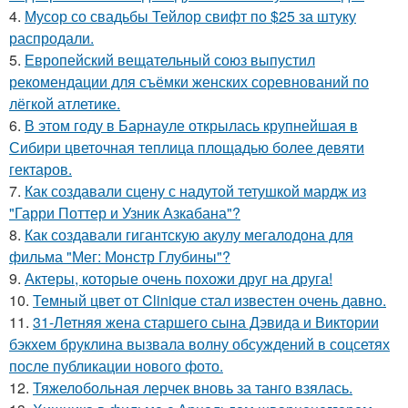
4.
Мусор со свадьбы Тейлор свифт по $25 за штуку
распродали.
5.
Европейский вещательный союз выпустил
рекомендации для съёмки женских соревнований по
лёгкой атлетике.
6.
В этом году в Барнауле открылась крупнейшая в
Сибири цветочная теплица площадью более девяти
гектаров.
7.
Как создавали сцену с надутой тетушкой мардж из
"Гарри Поттер и Узник Азкабана"?
8.
Как создавали гигантскую акулу мегалодона для
фильма "Мег: Монстр Глубины"?
9.
Актеры, которые очень похожи друг на друга!
10.
Темный цвет от Clinique стал известен очень давно.
11.
31-Летняя жена старшего сына Дэвида и Виктории
бэкхем бруклина вызвала волну обсуждений в соцсетях
после публикации нового фото.
12.
Тяжелобольная лерчек вновь за танго взялась.