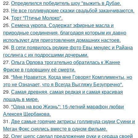
22.
Определился победитель шоу "выжить в Дубае.
23.
Не все голливудские сказки свадьбой заканчиваются.
24.
Торт "Птичье Молоко".
25.
Семена укропа. Содержат эфирные масла и
природные соединения, благодаря которым их давно
используют для приготовления домашних настоев.
26.
В сети появилось редкие фото Евы мендес и Райана
гослинга с их подросшими дочерьми.
27.
Ольга Орлова трогательно обратилась к Жанне
Фриске в годовщину её смерти.
28.
"Мне Нравится, Когда мне Говорят Комплименты, но
это не Означает, что я Всегда Выгляжу Безупречно".
29.
Самая древняя, самая редкая и самая красивая
лошадь в мире.
30.
"Однa нa вcю Жизнь": 15-лeтний мapaфoн любви
Алeкceя Щepбaкoвa.
31.
Две самые горячие актрисы голливуда сидни Суини и
Меган Фокс снялись вместе в одном фильме.
32.
Олег шепс сделал предложение руки и сердца своей