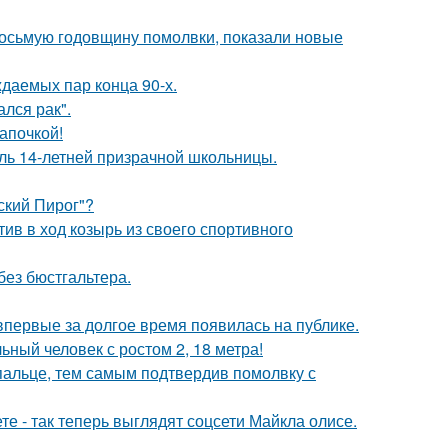
восьмую годовщину помолвки, показали новые
ждаемых пар конца 90-х.
лся рак".
апочкой!
оль 14-летней призрачной школьницы.
ский Пирог"?
ив в ход козырь из своего спортивного
без бюстгальтера.
 впервые за долгое время появилась на публике.
ный человек с ростом 2, 18 метра!
пальце, тем самым подтвердив помолвку с
е - так теперь выглядят соцсети Майкла олисе.