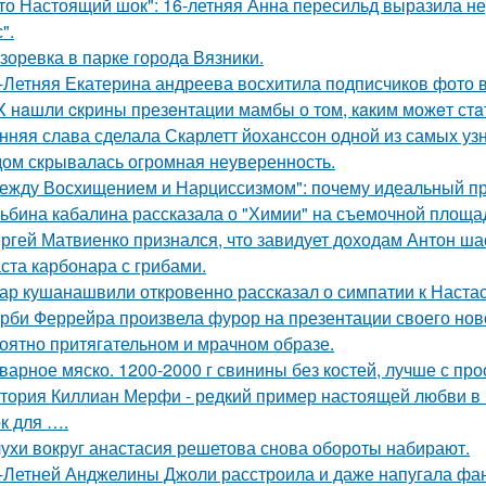
то Настоящий шок": 16-летняя Анна пересильд выразила н
".
зоревка в парке города Вязники.
-Летняя Екатерина андреева восхитила подписчиков фото в
X нaшли cкрины презeнтации мамбы о том, кaким можeт стa
нняя слава сделала Скарлетт йоханссон одной из самых уз
ом скрывалась огромная неуверенность.
ежду Восхищением и Нарциссизмом": почему идеальный п
ьбина кабалина рассказала о "Химии" на съемочной площа
ргей Матвиенко признался, что завидует доходам Антон ша
ста карбонара с грибами.
ар кушанашвили откровенно рассказал о симпатии к Настась
рби Феррейра произвела фурор на презентации своего ново
оятно притягательном и мрачном образе.
варное мяско. 1200-2000 г свинины без костей, лучше с пр
тория Киллиан Мерфи - редкий пример настоящей любви в 
к для ….
ухи вокруг анастасия решетова снова обороты набирают.
-Летней Анджелины Джоли расстроила и даже напугала фа