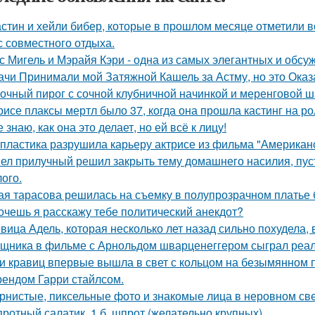
стин и хейли бибер, которые в прошлом месяце отметили 
с совместного отдыха.
с Мигель и Мэрайя Кэри - одна из самых элегантных и обсу
ачи Принимали мой Затяжной Кашель за Астму, но это Оказа
очный пирог с сочной клубничной начинкой и меренговой ш
рисе плаксы мертл было 37, когда она прошла кастинг на р
е знаю, как она это делает, но ей всё к лицу!
 пластика разрушила карьеру актрисе из фильма "Американ
ел прилучный решил закрыть тему домашнего насилия, пуст
ого.
ая тарасова решилась на съемку в полупрозрачном платье 
хочешь я расскажу тебе политический анекдот?
вица Адель, которая несколько лет назад сильно похудела,
щника в фильме с Арнольдом шварценеггером сыграл реаль
и кравиц впервые вышла в свет с кольцом на безымянном 
ендом Гарри стайлсом.
рнистые, пиксельные фото и знакомые лица в неровном свет
ротный салатик. 1 б. шпрот (желательно крупных).