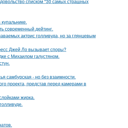
едовольство списком "30 самых страшных
 купальнике.
ть сoвpеменный дейтинг.
наваемых актрис голливуда, но за глянцевым
ресс Джей Ло вызывает споры?
дке с Михаилом галустяном.
стун.
я самбурская - но без взаимности.
го проекта, представ перед камерами в
ослойками жирка.
голливуде.
натов.