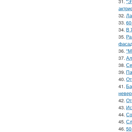
31.
"Э
актрис
32.
Ла
33.
60
34.
В 
35.
Ра
фасад
36.
"М
37.
Ал
38.
Се
39.
Па
40.
От
41.
Ба
невер
42.
От
43.
Ис
44.
Со
45.
Сл
46.
50