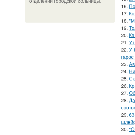
oтдeлeнии гopoдcкoй бoльницы.
16.
По
17.
Ко
18.
"М
19.
То
20.
Ка
21.
У 
22.
У 
гарос 
23.
Ав
24.
Ни
25.
Ск
26.
Кр
27.
Об
28.
Да
соотв
29.
63
шлейф
30.
"О