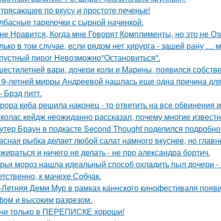
трясающее по вкусу и простоте печенье!
лбасные тарелочки с сырной начинкой.
не Нравится, Когда мне Говорят Комплименты, но это не Оз
лько в том случае, если рядом нет хирурга - зашей рану … 
пустный пирог Невозможно"Остановиться".
шестилетней вари, дочери коли и Марины, появился собстве
19-летней мирры Андреевой нашлась еще одна причина дл
- Брэд питт.
рора киба решила наконец - то ответить на все обвинения и
колас кейдж неожиданно рассказал, почему многие известн
утер Браун в подкасте Second Thought поделился подробно
асная рыбка делает любой салат намного вкуснее, но главн
жираться и ничего не делать - не про александра бортич.
рья мороз нашла идеальный способ охладить пыл дочери - 
етственно, к мачехе Собчак.
-Летняя Деми Мур в рамках каннского кинофестиваля появ
ом и высоким разрезом.
ни только в ПЕРЕПИСКЕ хороши!