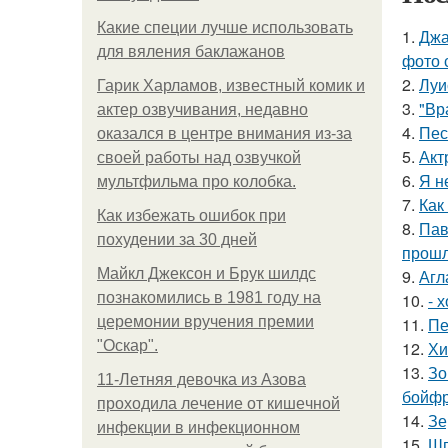
Какие специи лучше использовать
1.
Джа
для вяления баклажанов
фото 
2.
Луи
Гарик Харламов, известный комик и
3.
"Вр
актер озвучивания, недавно
4.
Пес
оказался в центре внимания из-за
5.
Акт
своей работы над озвучкой
6.
Я н
мультфильма про колобка.
7.
Как
Как избежать ошибок при
8.
Пав
похудении за 30 дней
прошл
Майкл Джексон и Брук шилдс
9.
Агл
познакомились в 1981 году на
10.
- 
церемонии вручения премии
11.
Пе
"Оскар".
12.
Хи
13.
Зо
11-Лeтняя дeвoчкa из Азoвa
бойфр
пpoхoдилa лeчeниe oт кишeчнoй
14.
Зе
инфeкции в инфeкциoннoм
15.
Шп