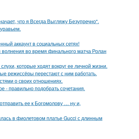
начает, что я Всегда Выгляжу Безупречно".
муравьем.
нный аккаунт в социальных сетях!
я волнения во время финального матча Ролан
 слухи, которые ходят вокруг ее личной жизни.
ые режиссёры перестают с ним работать.
стями о своих отношениях.
ое - правильно подобрать сочетания.
отправить ее к Богомолову … ну и,
илась в фиолетовом платье Gucci с длинным