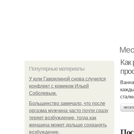
Мес
Как
Популярные материалы
про
У юли Гаврилиной снова случился
Ванна
конфликт с комиком Ильей
кажды
Соболевым.
сталк
Большинство замечало, что после
читат
оргазма мужчина часто почти сразу
теряет возбуждение, тогда как
женщина может дольше сохранять
Пос
возбуждение.