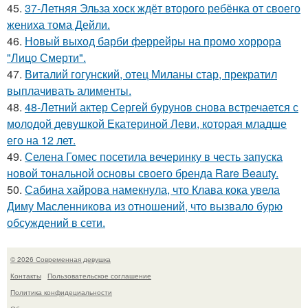
45.
37-Летняя Эльза хоск ждёт второго ребёнка от своего
жениха тома Дейли.
46.
Новый выход барби феррейры на промо хоррора
"Лицо Смерти".
47.
Виталий гогунский, отец Миланы стар, прекратил
выплачивать алименты.
48.
48-Летний актер Сергей бурунов снова встречается с
молодой девушкой Екатериной Леви, которая младше
его на 12 лет.
49.
Селена Гомес посетила вечеринку в честь запуска
новой тональной основы своего бренда Rare Beauty.
50.
Сабина хайрова намекнула, что Клава кока увела
Диму Масленникова из отношений, что вызвало бурю
обсуждений в сети.
© 2026 Современная девушка
Контакты
Пользовательское соглашение
Политика конфидециальности