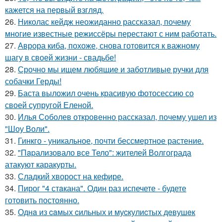
кажется на первый взгляд.
26.
Николас кейдж неожиданно рассказал, почему
многие известные режиссёры перестают с ним работать.
27.
Аврора киба, похоже, снова готовится к важному
шагу в своей жизни - свадьбе!
28.
Срочно мы ищем любящие и заботливые ручки для
собачки Герды!
29.
Баста выложил очень красивую фотосессию со
своей супругой Еленой.
30.
Илья Соболев откровенно рассказал, почему ушел из
"Шоу Воли".
31.
Гинкго - уникальное, почти бессмертное растение.
32.
"Пapализовало все Тело": жителей Волгограда
атакуют каракурты.
33.
Сладкий хворост на кефире.
34.
Пирог "4 стaкана". Один раз испечете - будете
готовить постоянно.
35.
Однa из caмых cильных и муcкулиcтых дeвушeк