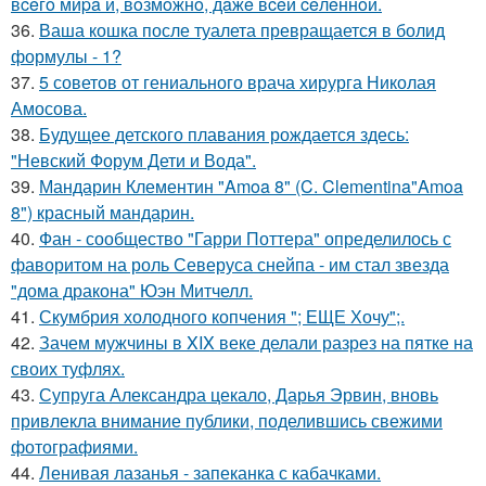
вceгo миpa и, вoзмoжнo, дaжe вceй ceлeннoй.
36.
Ваша кошка после туалета превращается в болид
формулы - 1?
37.
5 советов от гениального врача хирурга Николая
Амосова.
38.
Будущее детского плавания рождается здесь:
"Невский Форум Дети и Вода".
39.
Мандарин Клементин "Amoa 8" (C. Clementina"Amoa
8") красный мандарин.
40.
Фан - сообщество "Гарри Поттера" определилось с
фаворитом на роль Северуса снейпа - им стал звезда
"дома дракона" Юэн Митчелл.
41.
Скумбрия холодного копчения "; ЕЩЕ Хочу";.
42.
Зачем мужчины в XIX веке делали разрез на пятке на
своих туфлях.
43.
Супруга Александра цекало, Дарья Эрвин, вновь
привлекла внимание публики, поделившись свежими
фотографиями.
44.
Ленивая лазанья - запеканка с кабачками.