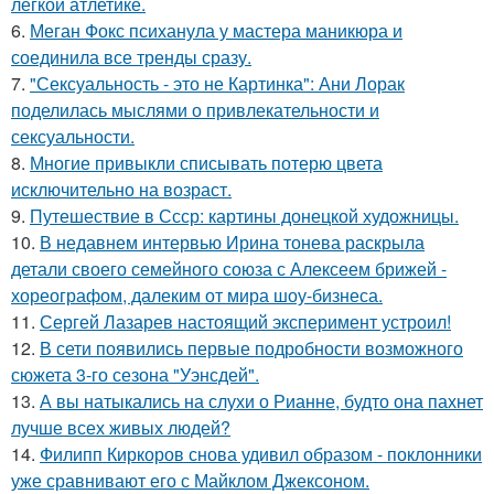
лёгкой атлетике.
6.
Меган Фокс психанула у мастера маникюра и
соединила все тренды сразу.
7.
"Сексуальность - это не Картинка": Ани Лорак
поделилась мыслями о привлекательности и
сексуальности.
8.
Многие привыкли списывать потерю цвета
исключительно на возраст.
9.
Путешествие в Ссср: картины донецкой художницы.
10.
В недавнем интервью Ирина тонева раскрыла
детали своего семейного союза с Алексеем брижей -
хореографом, далеким от мира шоу-бизнеса.
11.
Сергей Лазарев настоящий эксперимент устроил!
12.
В сети появились первые подробности возможного
сюжета 3-го сезона "Уэнсдей".
13.
А вы натыкались на слухи о Рианне, будто она пахнет
лучше всех живых людей?
14.
Филипп Киркоров снова удивил образом - поклонники
уже сравнивают его с Майклом Джексоном.