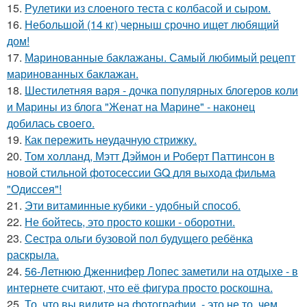
15.
Рулетики из слоеного теста с колбасой и сыром.
16.
Небольшой (14 кг) черныш срочно ищет любящий
дом!
17.
Маринованные баклажаны. Самый любимый рецепт
маринованных баклажан.
18.
Шестилетняя варя - дочка популярных блогеров коли
и Марины из блога "Женат на Марине" - наконец
добилась своего.
19.
Как пережить неудачную стрижку.
20.
Том холланд, Мэтт Дэймон и Роберт Паттинсон в
новой стильной фотосессии GQ для выхода фильма
"Одиссея"!
21.
Эти витаминные кубики - удобный способ.
22.
Не бойтесь, это просто кошки - оборотни.
23.
Сестра ольги бузовой пол будущего ребёнка
раскрыла.
24.
56-Летнюю Дженнифер Лопес заметили на отдыхе - в
интернете считают, что её фигура просто роскошна.
25.
То, что вы видите на фотографии, - это не то, чем