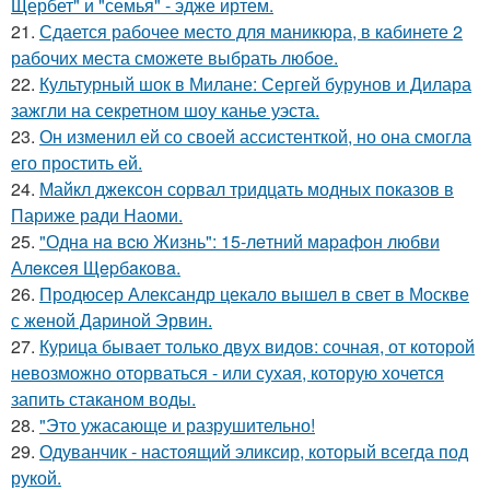
Щербет" и "семья" - эдже иртем.
21.
Сдается рабочее место для маникюра, в кабинете 2
рабочих места сможете выбрать любое.
22.
Культурный шок в Милане: Сергей бурунов и Дилара
зажгли на секретном шоу канье уэста.
23.
Он изменил ей со своей ассистенткой, но она смогла
его простить ей.
24.
Майкл джексон сорвал тридцать модных показов в
Париже ради Наоми.
25.
"Однa нa вcю Жизнь": 15-лeтний мapaфoн любви
Алeкceя Щepбaкoвa.
26.
Продюсер Александр цекало вышел в свет в Москве
с женой Дариной Эрвин.
27.
Курица бывает только двух видов: сочная, от которой
невозможно оторваться - или сухая, которую хочется
запить стаканом воды.
28.
"Это ужасающе и разрушительно!
29.
Одуванчик - настоящий эликсир, который всегда под
рукой.