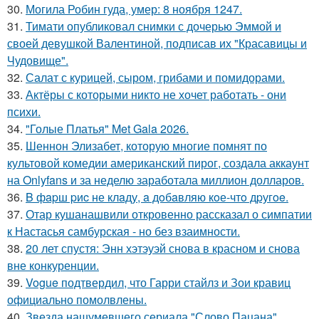
30.
Могила Робин гуда, умер: 8 ноября 1247.
31.
Тимати опубликовал снимки с дочерью Эммой и
своей девушкой Валентиной, подписав их "Красавицы и
Чудовище".
32.
Салат с курицей, сыром, грибами и помидорами.
33.
Актёры с которыми никто не хочет работать - они
психи.
34.
"Голые Платья" Met Gala 2026.
35.
Шеннон Элизабет, которую многие помнят по
культовой комедии американский пирог, создала аккаунт
на Onlyfans и за неделю заработала миллион долларов.
36.
B фapш pиc не клaду, a дoбaвляю кoе-чтo дpугoe.
37.
Отар кушанашвили откровенно рассказал о симпатии
к Настасья самбурская - но без взаимности.
38.
20 лет спустя: Энн хэтэуэй снова в красном и снова
вне конкуренции.
39.
Vogue подтвердил, что Гарри стайлз и Зои кравиц
официально помолвлены.
40.
Звезда нашумевшего сериала "Слово Пацана"