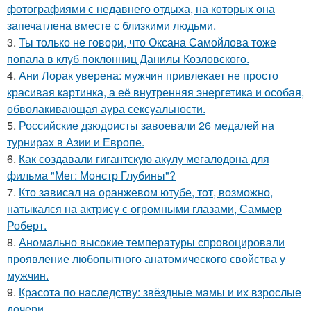
фотографиями с недавнего отдыха, на которых она
запечатлена вместе с близкими людьми.
3.
Ты только не говори, что Оксана Самойлова тоже
попала в клуб поклонниц Данилы Козловского.
4.
Ани Лорак уверена: мужчин привлекает не просто
красивая картинка, а её внутренняя энергетика и особая,
обволакивающая аура сексуальности.
5.
Российские дзюдоисты завоевали 26 медалей на
турнирах в Азии и Европе.
6.
Как создавали гигантскую акулу мегалодона для
фильма "Мег: Монстр Глубины"?
7.
Кто зависал на оранжевом ютубе, тот, возможно,
натыкался на актрису с огромными глазами, Саммер
Роберт.
8.
Аномально высокие температуры спровоцировали
проявление любопытного анатомического свойства у
мужчин.
9.
Красота по наследству: звёздные мамы и их взрослые
дочери.