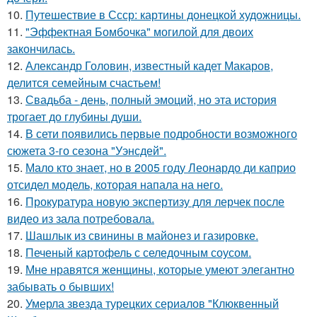
10.
Путешествие в Ссср: картины донецкой художницы.
11.
"Эффектная Бомбочка" могилой для двоих
закончилась.
12.
Александр Головин, известный кадет Макаров,
делится семейным счастьем!
13.
Свадьба - день, полный эмоций, но эта история
трогает до глубины души.
14.
В сети появились первые подробности возможного
сюжета 3-го сезона "Уэнсдей".
15.
Мало кто знает, но в 2005 году Леонардо ди каприо
отсидел модель, которая напала на него.
16.
Прокуратура новую экспертизу для лерчек после
видео из зала потребовала.
17.
Шашлык из свинины в майонез и газировке.
18.
Печеный картофель с селедочным соусом.
19.
Мне нравятся женщины, которые умеют элегантно
забывать о бывших!
20.
Умерла звезда турецких сериалов "Клюквенный