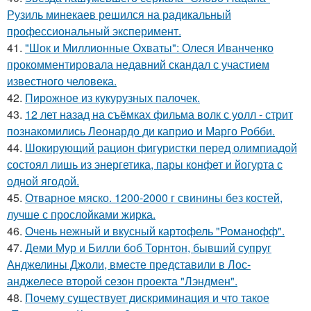
Рузиль минекаев решился на радикальный
профессиональный эксперимент.
41.
"Шок и Миллионные Охваты": Олеся Иванченко
прокомментировала недавний скандал с участием
известного человека.
42.
Пирожное из кукурузных палочек.
43.
12 лет назад на съёмках фильма волк с уолл - стрит
познакомились Леонардо ди каприо и Марго Робби.
44.
Шокирующий рацион фигуристки перед олимпиадой
состоял лишь из энергетика, пары конфет и йогурта с
одной ягодой.
45.
Отварное мяско. 1200-2000 г свинины без костей,
лучше с прослойками жирка.
46.
Очень нежный и вкусный картофель "Романофф".
47.
Деми Мур и Билли боб Торнтон, бывший супруг
Анджелины Джоли, вместе представили в Лос-
анджелесе второй сезон проекта "Лэндмен".
48.
Почему существует дискриминация и что такое