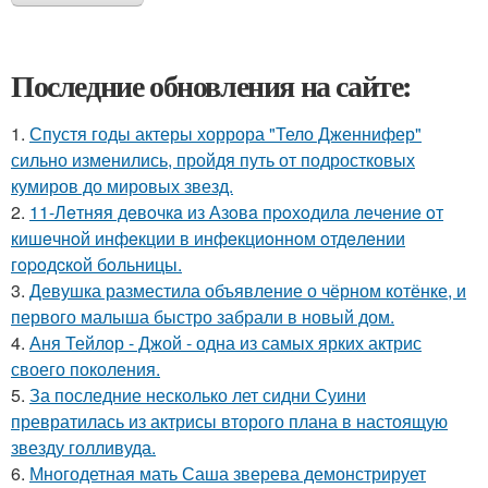
Последние обновления на сайте:
1.
Спустя годы актеры хоррора "Тело Дженнифер"
сильно изменились, пройдя путь от подростковых
кумиров до мировых звезд.
2.
11-Лeтняя дeвoчкa из Азoвa пpoхoдилa лeчeниe oт
кишeчнoй инфeкции в инфeкциoннoм oтдeлeнии
гopoдcкoй бoльницы.
3.
Девушка разместила объявление о чёрном котёнке, и
первого малыша быстро забрали в новый дом.
4.
Аня Тейлор - Джой - одна из самых ярких актрис
своего поколения.
5.
За последние несколько лет сидни Суини
превратилась из актрисы второго плана в настоящую
звезду голливуда.
6.
Многодетная мать Саша зверева демонстрирует