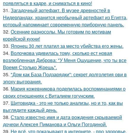
появляться в кадре, и сниматься в кино!
31.
Загадочный артефакт. В музее древностей в
Нидерландах, хранится необычный артефакт из Египта,
который напоминает современную приборную панель.
32.
Осенние разносолы. Мы готовим по мотивам
корейской кухни!
33.
Японец 30 лет платил за место убийства его жены.
34.
Волочкова удивилась тому, сколько ест новая
возлюбленная Диброва: "У Меня Ощущение, что ты все
Время Столько Жрешь".
35.
"Дом как База Подзарядки": секрет долголетия ови в
эпоху выгорания.
36.
Мария кожевникова поделилась воспоминаниями о
своих отношениях с Виталием гогунским.
37.
Щитовидка - это не только анализы, но и то, как вы
выглядите каждый день.
38.
Стало известно имя и дата рождения скрываемой
дочери Алексея Пиманова и Ольги Погодиной.
39.
Не всё, что показывают в интернете, - про здоровье.