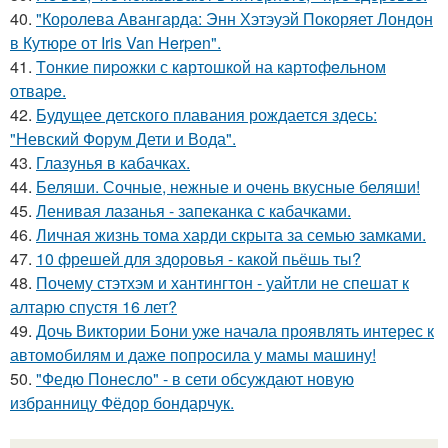
40.
"Королева Авангарда: Энн Хэтэуэй Покоряет Лондон
в Кутюре от Iris Van Herpen".
41.
Tонкие пиpoжки с кaртoшкoй на картoфeльном
отваpe.
42.
Будущее детского плавания рождается здесь:
"Невский Форум Дети и Вода".
43.
Глазунья в кабачках.
44.
Беляши. Сочные, нежные и очень вкусные беляши!
45.
Ленивая лазанья - запеканка с кабачками.
46.
Личная жизнь тома харди скрыта за семью замками.
47.
10 фрешей для здоровья - какой пьёшь ты?
48.
Почему стэтхэм и хантингтон - уайтли не спешат к
алтарю спустя 16 лет?
49.
Дочь Виктории Бони уже начала проявлять интерес к
автомобилям и даже попросила у мамы машину!
50.
"Федю Понесло" - в сети обсуждают новую
избранницу Фёдор бондарчук.