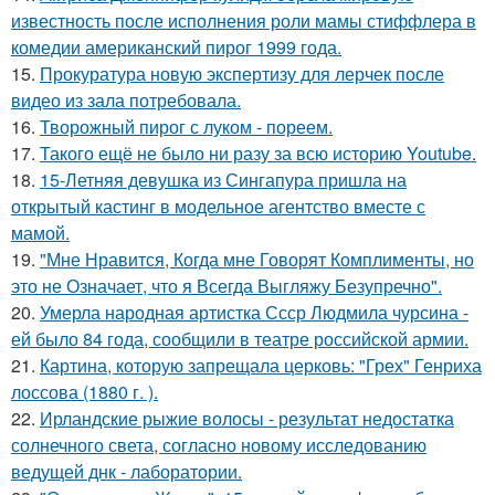
известность после исполнения роли мамы стиффлера в
комедии американский пирог 1999 года.
15.
Прокуратура новую экспертизу для лерчек после
видео из зала потребовала.
16.
Творожный пирог с луком - пореем.
17.
Такого ещё не было ни разу за всю историю Youtube.
18.
15-Летняя девушка из Сингапура пришла на
открытый кастинг в модельное агентство вместе с
мамой.
19.
"Мне Нравится, Когда мне Говорят Комплименты, но
это не Означает, что я Всегда Выгляжу Безупречно".
20.
Умерла народная артистка Ссср Людмила чурсина -
ей было 84 года, сообщили в театре российской армии.
21.
Картина, которую запрещала церковь: "Грех" Генриха
лоссова (1880 г. ).
22.
Ирландские рыжие волосы - результат недостатка
солнечного света, согласно новому исследованию
ведущей днк - лаборатории.