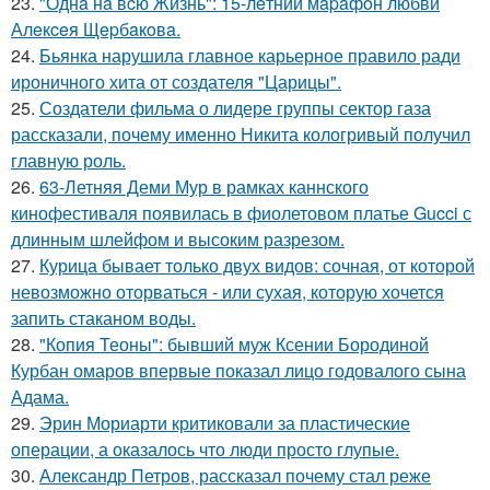
23.
"Однa нa вcю Жизнь": 15-лeтний мapaфoн любви
Алeкceя Щepбaкoвa.
24.
Бьянка нарушила главное карьерное правило ради
ироничного хита от создателя "Царицы".
25.
Создатели фильма о лидере группы сектор газа
рассказали, почему именно Никита кологривый получил
главную роль.
26.
63-Летняя Деми Мур в рамках каннского
кинофестиваля появилась в фиолетовом платье Gucci с
длинным шлейфом и высоким разрезом.
27.
Курица бывает только двух видов: сочная, от которой
невозможно оторваться - или сухая, которую хочется
запить стаканом воды.
28.
"Копия Теоны": бывший муж Ксении Бородиной
Курбан омаров впервые показал лицо годовалого сына
Адама.
29.
Эрин Мориарти критиковали за пластические
операции, а оказалось что люди просто глупые.
30.
Александр Петров, рассказал почему стал реже