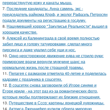
перерастянутую кожу и канаты мышц.
7.
Последние кандидаты. Анна саминь, экс -
председатель райкома Кпрф, и эколог Рафаэль Петросян
подали документы на регистрацию в госдуму.
8.
Нашумевший хоррор "Закулисье Реальности" вышел в
хорошем качестве.
9.
Алексей из Калининграда в своё время полностью
забил лицо и голову татуировками, сделал много
пирсинга и даже удалил себе уши и нос.
10.
Одно неосторожное движение едва не стоило руки:
приморские врачи вернули мужчине шанс на
нормальную жизнь после страшной травмы.
11.
Пелагея с размахом отметила 40-летие и поделилась
кадрами с праздника в соцсетях.
12.
В соцсетях снова заговорили об Игоре синяке и
Егоре криде - на этот раз из-за романтических фото,
которые якобы подтверждают их близкие отношения.
13.
Путешествие в Ссср: картины донецкой художницы.
14.
Актриса Дженнифер кулидж обрела мировую