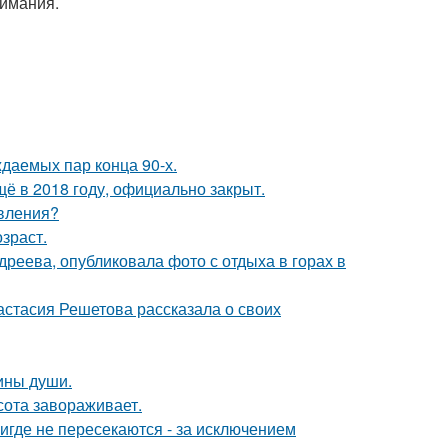
нимания.
ждаемых пар конца 90-х.
ё в 2018 году, официально закрыт.
явления?
зраст.
реева, опубликовала фото с отдыха в горах в
астасия Решетова рассказала о своих
бины души.
сота завораживает.
где не пересекаются - за исключением