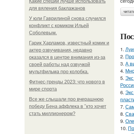
сегод
Какие специи лучше использовать
для вяления баклажанов
читат
У юли Гаврилиной снова случился
конфликт с комиком Ильей
Пос
Соболевым.
Гарик Харламов, известный комик и
1.
Луи
актер озвучивания, недавно
2.
Про
оказался в центре внимания из-за
3.
А в
своей работы над озвучкой
4.
Мно
мультфильма про колобка.
5.
Экс
Фитнес-тренды 2023: что нового в
Росси
мире спорта
6.
Экс
пласт
Все же слышали про вчерашнюю
7.
Сам
победу Бена аффлека в "кто хочет
8.
Сва
стать миллионером?
9.
Оле
10.
По