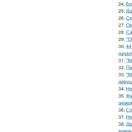
24.
Бо
25.
Да
26.
Ск
27.
Ор
28.
Са
29.
"О
30.
44
начал
31.
"М
32.
Пи
33.
"М
девуш
34.
Не
35.
Фа
знако
36.
Сп
37.
Не
38.
Дв
вперв