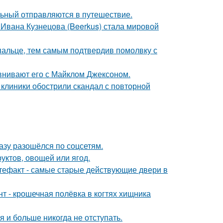
льный отправляются в путешествие.
 Ивана Кузнецова (Beerkus) стала мировой
пальце, тем самым подтвердив помолвку с
внивают его с Майклом Джексоном.
 клиники обострили скандал с повторной
разу разошёлся по соцсетям.
уктов, овощей или ягод.
ртефакт - самые стаpые действующие двери в
 - крошечная полёвка в когтях хищника
я и больше никогда не отступать.