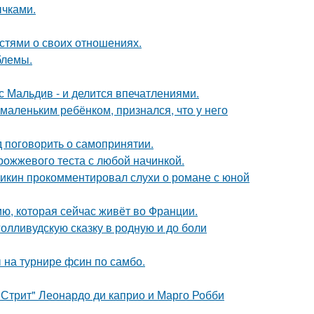
чками.
стями о своих отношениях.
блемы.
с Мальдив - и делится впечатлениями.
маленьким ребёнком, признался, что у него
 поговорить о самопринятии.
рожжевого теста с любой начинкой.
ликин прокомментировал слухи о романе с юной
ю, которая сейчас живёт во Франции.
олливудскую сказку в родную и до боли
 на турнире фсин по самбо.
 Стрит" Леонардо ди каприо и Марго Робби