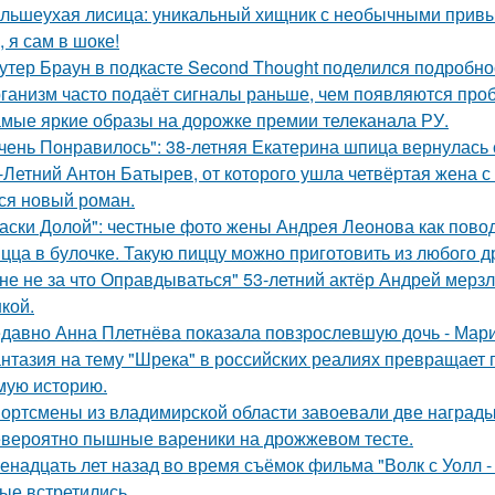
льшеухая лисица: уникальный хищник с необычными привы
, я сам в шоке!
утер Браун в подкасте Second Thought поделился подробно
ганизм часто подаёт сигналы раньше, чем появляются про
мые яркие образы на дорожке премии телеканала РУ.
чень Понравилось": 38-летняя Екатерина шпица вернулась 
-Летний Антон Батырев, от которого ушла четвёртая жена с 
ся новый роман.
аски Долой": честные фото жены Андрея Леонова как повод
цца в булочке. Такую пиццу можно приготовить из любого д
не не за что Оправдываться" 53-летний актёр Андрей мерз
кой.
давно Анна Плетнёва показала повзрослевшую дочь - Мари
нтазия на тему "Шрека" в российских реалиях превращает г
мую историю.
ортсмены из владимирской области завоевали две награды
вероятно пышные вареники на дрожжевом тесте.
енадцать лет назад во время съёмок фильма "Волк с Уолл -
ые встретились.