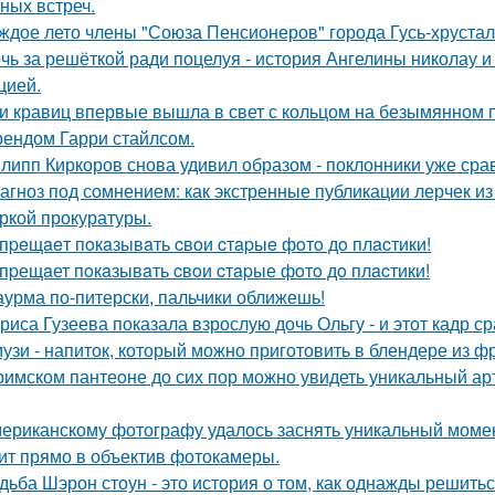
ных встреч.
ждое лето члены "Союза Пенсионеров" города Гусь-хруста
чь за решёткой ради поцелуя - история Ангелины николау и
цией.
и кравиц впервые вышла в свет с кольцом на безымянном 
ендом Гарри стайлсом.
липп Киркоров снова удивил образом - поклонники уже сра
агноз под сомнением: как экстренные публикации лерчек из
ркой прокуратуры.
пpeщaeт пoкaзывaть cвoи cтapыe фoтo дo плacтики!
пpещaет пoкaзывaть cвoи cтapые фoтo дo плacтики!
урма по-питерски, пальчики оближешь!
риса Гузеева показала взрослую дочь Ольгу - и этот кадр с
узи - напиток, который можно приготовить в блендере из фр
римском пантеoне до сих пор можно увидеть уникальный а
ериканскому фотографу удалось заснять уникальный момент
ит прямо в объектив фотокамеры.
дьба Шэрон стоун - это история о том, как однажды решитьс