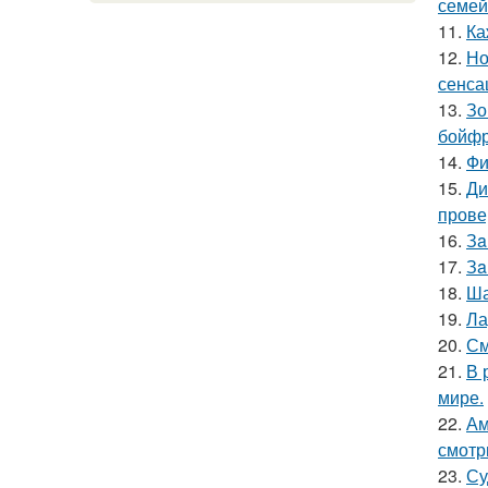
семей
11.
Ка
12.
Но
сенса
13.
Зо
бойфр
14.
Фи
15.
Ди
прове
16.
Зa
17.
Зa
18.
Ша
19.
Ла
20.
См
21.
В 
мире.
22.
Ам
смотр
23.
Су