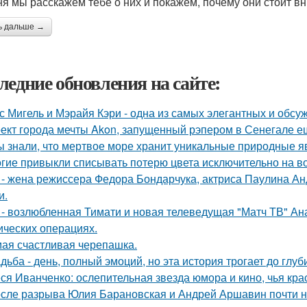
ня мы расскажем тебе о них и покажем, почему они стоит в
ь дальше →
ледние обновления на сайте:
с Мигель и Мэрайя Кэри - одна из самых элегантных и обсу
ект города мечты Akon, запущенный рэпером в Сенегале ещ
ы знали, что мертвое море хранит уникальные природные 
гие привыкли списывать потерю цвета исключительно на во
 - жена режиссера Федора Бондарчука, актриса Паулина Анд
и.
 - возлюбленная Тимати и новая телеведущая "Матч ТВ" Ан
ических операциях.
ая счастливая черепашка.
дьба - день, полный эмоций, но эта история трогает до глу
ся Иванченко: ослепительная звезда юмора и кино, чья кра
сле разрыва Юлия Барановская и Андрей Аршавин почти ни