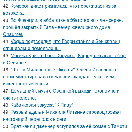
42.
Кэмерон диас призналась, что переживает из-за
возраста.
43.
Во Франции, в аббатстве аббатство во - де - серне,
прошёл закрытый Гала - вечер ювелирного дома
Chaumet.
44.
Vogue подтвердил, что Гарри стайлз и Зои кравиц
официально помолвлены.
45.
Могила Христофора Колумба, Кафедральныи собор
в Севилье.
46.
"Шок и Миллионные Охваты": Олеся Иванченко
прокомментировала недавний скандал с участием
известного человека.
47.
Домашний смузи с Овсянкой выходит экономно и
очень полезно.
48.
Кабачковая закуска "К Пиву".
49.
Разрыв адель и Михаила Литвина спровоцировал
настоящий переполох в сети.
50.
Брат кайли дженнер вступился за её роман с Тимоти