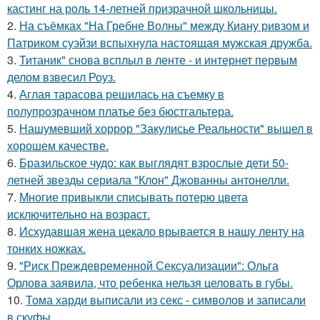
кастинг на роль 14-летней призрачной школьницы.
2.
На съёмках "На Гребне Волны" между Киану ривзом и
Патриком суэйзи вспыхнула настоящая мужская дружба.
3.
Титаник" снова всплыл в ленте - и интернет первым
делом взвесил Роуз.
4.
Аглая тарасова решилась на съемку в
полупрозрачном платье без бюстгальтера.
5.
Нашумевший хоррор "Закулисье Реальности" вышел в
хорошем качестве.
6.
Бразильское чудо: как выглядят взрослые дети 50-
летней звезды сериала "Клон" Джованны антонелли.
7.
Многие привыкли списывать потерю цвета
исключительно на возраст.
8.
Исхудавшая жена цекало врывается в нашу ленту на
тонких ножках.
9.
"Риск Преждевременной Сексуализации": Ольга
Орлова заявила, что ребенка нельзя целовать в губы.
10.
Тома харди выписали из секс - символов и записали
в скуфы.