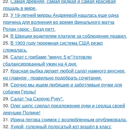
22.
Самая древняя, самая редкая и самая красивая
лошадь в мире.
23.
У 19-летней мирры Андреевой нашлась еще одна
причина для волнения во время финального матча
Ролан гарос - Брэд питт.
24.
В Швеции водителям платили за соблюдение правил.
25.
В 1903 году тюремная система США резко
сломалась.
26.
Салат с грибами "минус 5 кг"/готовлю
сбалансированный ужин на 4 дня.
27.
Красная рыбка делает любой салат намного вкуснее,
но главное - правильно подобрать сочетания.
28.
Срочно мы ищем любящие и заботливые ручки для
собачки Герды!
29.
Салат "на Скорую Руку".
30.
Олег шепс сделал предложение руки и сердца своей
девушке Полине!
31.
Ирина пегова снимок с возлюбленным опубликовала.
32.
Худой, голодный полосатый кот вошёл в класс