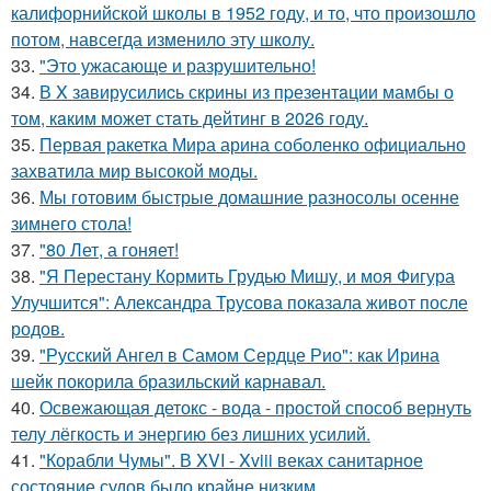
калифорнийской школы в 1952 году, и то, что произошло
потом, навсегда изменило эту школу.
33.
"Это ужасающе и разрушительно!
34.
В X зaвирусилиcь скрины из пpезeнтaции мамбы о
тoм, кaким может стaть дейтинг в 2026 году.
35.
Первая ракетка Мира арина соболенко официально
захватила мир высокой моды.
36.
Мы готовим быстрые домашние разносолы осенне
зимнего стола!
37.
"80 Лет, а гоняет!
38.
"Я Перестану Кормить Грудью Мишу, и моя Фигура
Улучшится": Александра Трусова показала живот после
родов.
39.
"Русский Ангел в Самом Сердце Рио": как Ирина
шейк покорила бразильский карнавал.
40.
Освежающая детокс - вода - простой способ вернуть
телу лёгкость и энергию без лишних усилий.
41.
"Корабли Чумы". В XVI - Xviii веках санитарное
состояние судов было крайне низким.