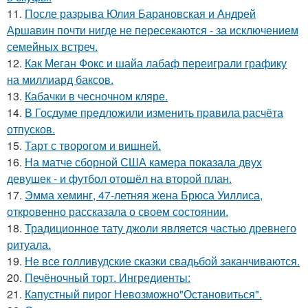
11.
После разрыва Юлия Барановская и Андрей
Аршавин почти нигде не пересекаются - за исключением
семейных встреч.
12.
Как Меган Фокс и шайа лабаф переиграли графику
на миллиард баксов.
13.
Кабачки в чесночном кляре.
14.
В Госдуме пpeдложили изменить пpaвила расчёта
отпусков.
15.
Тарт с творогом и вишней.
16.
На матче сборной США камера показала двух
девушек - и футбол отошёл на второй план.
17.
Эмма хеминг, 47-летняя жена Брюса Уиллиса,
откровенно рассказала о своем состоянии.
18.
Традиционное тату джоли является частью древнего
ритуала.
19.
Не все голливудские сказки свадьбой заканчиваются.
20.
Печёночный торт. Ингредиенты:
21.
Капустный пирог Невозможно"Остановиться".