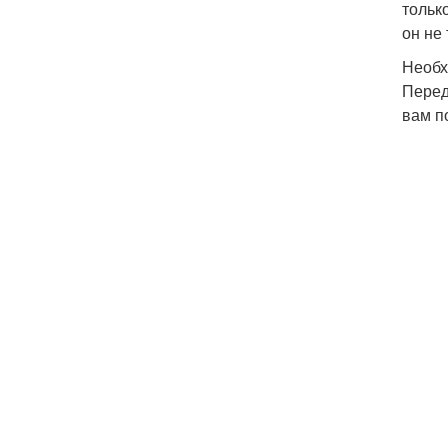
тольк
он не
Необх
Перед
вам п