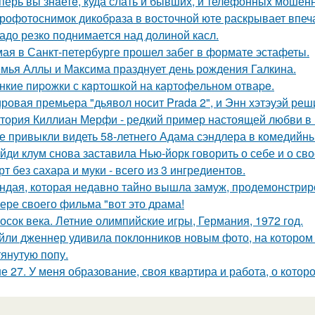
перь вы знaетe, куда слать и бывших, и телeфонныx мошен
рофотоснимок дикобpaза в восточной юте раскрывает впеч
адо резко поднимается над долиной касл.
мая в Санкт-петербурге прошел забег в формате эстафеты.
мья Аллы и Максима празднует день рождения Галкина.
нкие пиpoжки с кaртoшкoй на картoфeльном отваpe.
ровая премьера "дьявол носит Prada 2", и Энн хэтэуэй реш
тория Киллиан Мерфи - редкий пример настоящей любви в 
е привыкли видеть 58-летнего Адама сэндлера в комедийны
йди клум снова заставила Нью-йорк говорить о себе и о сво
рт без сахара и муки - всего из 3 ингредиентов.
ндая, которая недавно тайно вышла замуж, продемонстрир
ере своего фильма "вот это драма!
осок века. Летние олимпийские игры, Германия, 1972 год.
йли дженнер удивила поклонников новым фото, на котором
тянутую попу.
е 27. У меня образование, своя квартира и работа, о котор