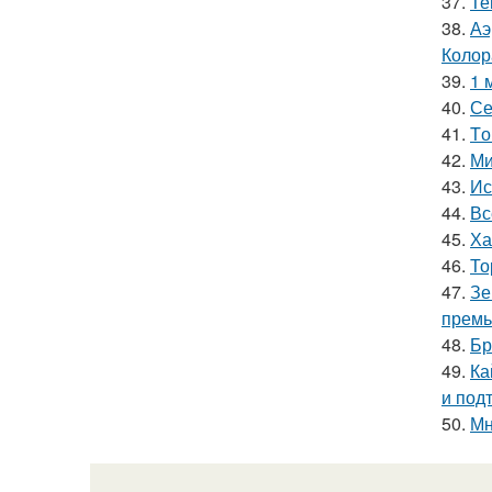
37.
Те
38.
Аэ
Колор
39.
1 
40.
Се
41.
Tо
42.
Ми
43.
Ис
44.
Вс
45.
Ха
46.
То
47.
Зе
премь
48.
Бр
49.
Ка
и под
50.
Мн