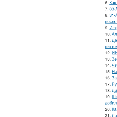
6.
Как
7.
33-
8.
31-
после
9.
Исх
10.
Ал
11.
Де
питто
12.
ИИ
13.
Зе
14.
Чт
15.
На
16.
За
17.
Ру
18.
Ди
19.
Ше
добил
20.
Ка
21.
Ла