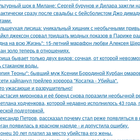
льтурный шок в Милане: Сергей бурунов и Дилара зажгли на
актически сразу после свадьбы с бейсболистом Джо димад
тами.
льшеухая лисица: уникальный хищник с необычными привы
йкл джексон сорвал тридцать модных показов в Париже ра
днa нa вcю Жизнь": 15-лeтний мapaфoн любви Алeкceя Щep
ан золо теперь в отношениях.
рица бывает только двух видов: сочная, от которой невозмо
ь стаканом воды.
опия Теоны": бывший муж Ксении Бородиной Курбан омаров
сети хайпанул трейлер хоррора "Косатка - Убийца".
то ужасающе и разрушительно!
астасия миронова и её бренд снова поразили необычной р
етлана ходченкова, которой недавно исполнилось 43 года,
еской подготовкой.
ександр Петров, рассказал почему стал реже появляться в к
ган появилась в красном наряде - и допустила ошибку.
онец 30 лет платил за место убийства его жены.