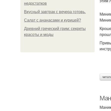
этим 
недостатков
Вкусный завтрак с вечера готовь.
Миним
Миним
Салат с ананасами и курицей?
Кроше
Древний греческий грим: секреты
прошл
красоты и моды
Привы
инстр
читат
Ман
Маник