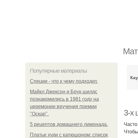
Мат
Популярные материалы
Кау
Специи - что к чему подходит.
Майкл Джексон и Брук шилдс
познакомились в 1981 году на
церемонии вручения премии
3-х
"Оскар".
Часто
5 рецептов домашнего лимонада.
Чтобы
Платье худи с капюшоном: список