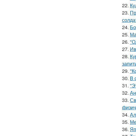
22.
Ку
23.
Пр
солда
24.
Бо
25.
Ма
26.
"О
27.
Ив
28.
Ку
запит
29.
"К
30.
В 
31.
"Э
32.
Ан
33.
Св
физич
34.
Ал
35.
Ме
36.
Яп