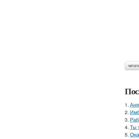
читат
Пос
1.
Аня
2.
Имб
3.
Раб
4.
Ты 
5.
Она