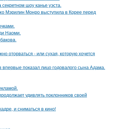
 секретном шоу канье уэста.
жо Мэрилин Монро выступила в Корее перед
чками.
ди Наоми.
бaкoвa.
жно оторваться - или сухая, которую хочется
 впервые показал лицо годовалого сына Адама.
екламой.
 продолжает удивлять поклонников своей
адре, и сниматься в кино!