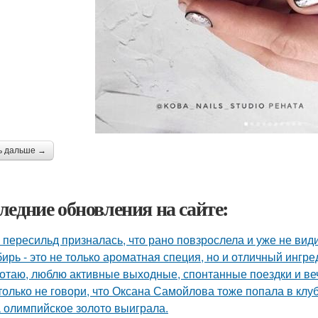
ь дальше →
ледние обновления на сайте:
 пересильд призналась, что рано повзрослела и уже не види
ирь - это не только ароматная специя, но и отличный ингре
отаю, люблю активные выходные, спонтанные поездки и ве
только не говори, что Оксана Самойлова тоже попала в клу
 олимпийское золото выиграла.