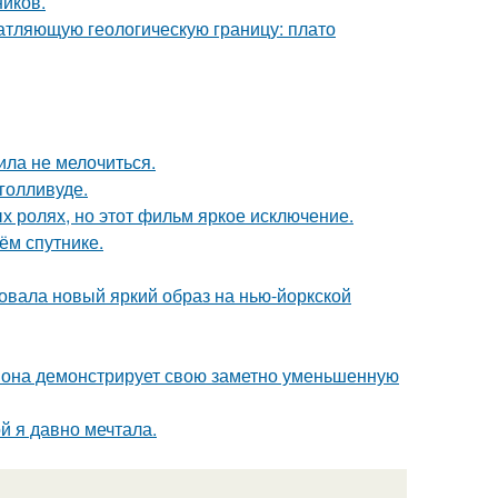
ников.
атляющую геологическую границу: плато
ила не мелочиться.
голливуде.
х ролях, но этот фильм яркое исключение.
ём спутнике.
овала новый яркий образ на нью-йоркской
 она демонстрирует свою заметно уменьшенную
ой я давно мечтала.