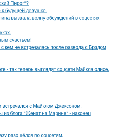
ский Пирог"?
 к будущей девушке.
лина вызвала волну обсуждений в соцсетях
жках.
ным счастьем!
 с кем не встречалась после развода с Брэдом
е - так теперь выглядят соцсети Майкла олисе.
но встречался с Майклом Джексоном.
 из блога "Женат на Марине" - наконец
разу разошёлся по соцсетям.