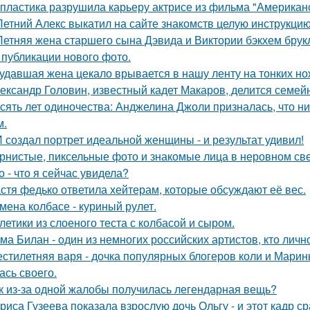
 пластика разрушила карьеру актрисе из фильма "Американ
Летний Алекс выкатил на сайте знакомств целую инструкцию
Летняя жена старшего сына Дэвида и Виктории бэкхем брук
 публикации нового фото.
удавшая жена цекало врывается в нашу ленту на тонких но
ександр Головин, известный кадет Макаров, делится семей
сять лет одиночества: Анджелина Джоли призналась, что ни
м.
 создал портрет идеальной женщины - и результат удивил!
рнистые, пиксельные фото и знакомые лица в неровном свет
о - что я сейчас увидела?
стя федько ответила хейтерам, которые обсуждают её вес.
мена колбасе - куриный рулет.
летики из слоеного теста с колбасой и сыром.
ма Билан - один из немногих российских артистов, кто лич
стилетняя варя - дочка популярных блогеров коли и Марины
ась своего.
к из-за одной жалобы получилась легендарная вещь?
риса Гузеева показала взрослую дочь Ольгу - и этот кадр с