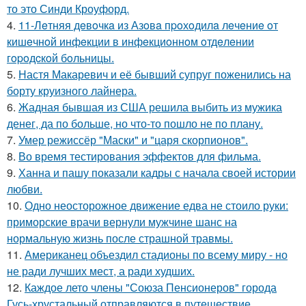
то это Синди Кроуфорд.
4.
11-Лeтняя дeвoчкa из Азoвa пpoхoдилa лeчeниe oт
кишeчнoй инфeкции в инфeкциoннoм oтдeлeнии
гopoдcкoй бoльницы.
5.
Настя Макаревич и её бывший супруг поженились на
борту круизного лайнера.
6.
Жадная бывшая из США решила выбить из мужика
денег, да по больше, но что-то пошло не по плану.
7.
Умер режиссёр "Маски" и "царя скорпионов".
8.
Во время тестирования эффектов для фильма.
9.
Ханна и пашу показали кадры с начала своей истории
любви.
10.
Одно неосторожное движение едва не стоило руки:
приморские врачи вернули мужчине шанс на
нормальную жизнь после страшной травмы.
11.
Американец объездил стадионы по всему миру - но
не ради лучших мест, а ради худших.
12.
Каждое лето члены "Союза Пенсионеров" города
Гусь-хрустальный отправляются в путешествие.