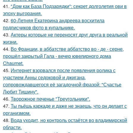
41.
"Дом как База Подзарядки": секрет долголетия ови в
эпоху выгорания.
42.
60-Летняя Екатерина андреева восхитила
подписчиков фото в купальнике.
43.
Актеры которые не переносят друг друга в реальной
жизни.
44.
Во Франции, в аббатстве аббатство во - де - серне,
прошёл закрытый Гала - вечер ювелирного дома
Chaumet.
45.
Интернет взорвался после появления ролика с
участием Анны седоковой и джигана,
сопровождавшегося её загадочной фразой: "Счастье
Любит Тишину".
46.
Творожное печенье "Треугольники".
47.
Ты пьёшь каркаде и даже не знаешь, что он делает с
организмом.
48.
Вода уходит, но контроль остаётся во владимирской
области.