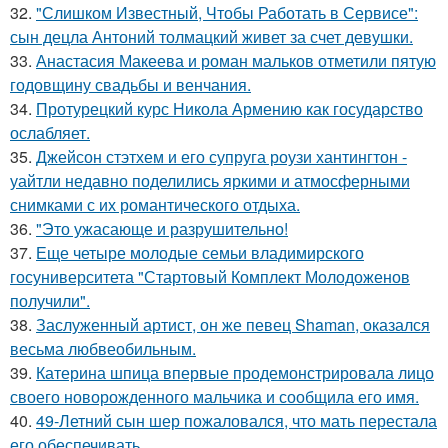
32.
"Слишком Известный, Чтобы Работать в Сервисе":
сын децла Антоний толмацкий живет за счет девушки.
33.
Анастасия Макеева и роман мальков отметили пятую
годовщину свадьбы и венчания.
34.
Протурецкий курс Никола Армению как государство
ослабляет.
35.
Джейсон стэтхем и его супруга роузи хантингтон -
уайтли недавно поделились яркими и атмосферными
снимками с их романтического отдыха.
36.
"Это ужасающе и разрушительно!
37.
Еще четыре молодые семьи владимирского
госуниверситета "Стартовый Комплект Молодоженов
получили".
38.
Заслуженный артист, он же певец Shaman, оказался
весьма любвеобильным.
39.
Катерина шпица впервые продемонстрировала лицо
своего новорожденного мальчика и сообщила его имя.
40.
49-Летний сын шер пожаловался, что мать перестала
его обеспечивать.