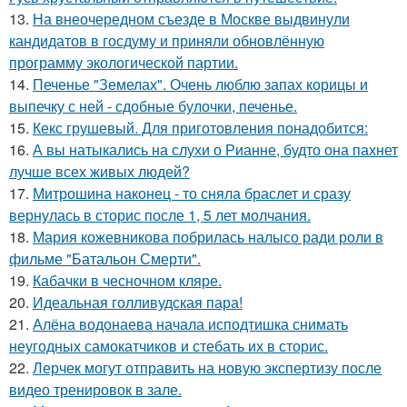
13.
На внеочередном съезде в Москве выдвинули
кандидатов в госдуму и приняли обновлённую
программу экологической партии.
14.
Печенье "Земелах". Очень люблю запах корицы и
выпечку с ней - сдобные булочки, печенье.
15.
Кекс грушевый. Для приготовления понадобится:
16.
А вы натыкались на слухи о Рианне, будто она пахнет
лучше всех живых людей?
17.
Митрошина наконец - то сняла браслет и сразу
вернулась в сторис после 1, 5 лет молчания.
18.
Мария кожевникова побрилась налысо ради роли в
фильме "Батальон Смерти".
19.
Кабачки в чесночном кляре.
20.
Идеальная голливудская пара!
21.
Алёна водонаева начала исподтишка снимать
неугодных самокатчиков и стебать их в сторис.
22.
Лерчек могут отправить на новую экспертизу после
видео тренировок в зале.