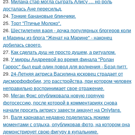
23.
Милана стар могла сыграть Алису … но роль
досталась Ане пересильд.
24.
Тонкие банановые блинчики.
25.
Торт "Птичье Молоко".
26.
Шестилетняя варя - дочка популярных блогеров коли
и Марины из блога "Женат на Марине" - наконец
добилась своего.
27.
Как сделать душ не просто душем, а ритуалом.
28.
У мирры Андреевой во время финала "Ролан
Гаррос" был ещё один повод для волнения - Брэд питт.
29.
24-Летняя актриса Василина юсковец страдает от
дисморфофобии, это расстройства, при котором человек
неправильно воспринимает свое отражение.
30.
Меган Фокс опубликовала новую горячую
фотосессию, после которой в комментариях снова
начали просить актрису завести аккаунт на Onlyfans.
31.
Валя карнавал недавно поделилась яркими
моментами с отдыха, опубликовав фото, на котором она
демонстрирует свою фигуру в купальнике.