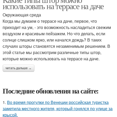
Цвета для штор
использовать на террасе на даче
Окружающая среда
Когда мы думаем о террасе на даче, первое, что
приходит на ум, - это возможность насладиться свежим
воздухом и красивым пейзажем. Но что делать, если
солнце слишком ярко, или начался дождь? В таких
случаях шторы становятся незаменимым решением. В
этой статье мы рассмотрим различные типы штор,
которые можно использовать на террасе на даче.
читать дальше →
Последние обновления на сайте:
1.
Во время прогулки по Венеции российская туристка
заметила местного жителя, который гонялся по улице за
крысой.