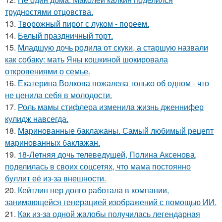
трудностями отцовства.
13.
Творожный пирог с луком - пореем.
14.
Белый праздничный торт.
15.
Младшую дочь родила от скуки, а старшую назвали
как собаку: мать Яны кошкиной шокировала
откровениями о семье.
16.
Екатерина Волкова пожалела только об одном - что
не ценила себя в молодости.
17.
Роль мамы стифлера изменила жизнь дженнифер
кулидж навсегда.
18.
Маринованные баклажаны. Самый любимый рецепт
маринованных баклажан.
19.
18-Летняя дочь телеведущей, Полина Аксенова,
поделилась в своих соцсетях, что мама постоянно
буллит её из-за внешности.
20.
Кейтлин нер долго работала в компании,
занимающейся генерацией изображений с помощью ИИ.
21.
Как из-за одной жалобы получилась легендарная