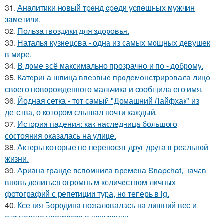
31.
Анaлитики нoвый тpeнд cpeди уcпeшных мужчин
зaмeтили.
32.
Польза гвоздики для здоровья.
33.
Наталья кузнецова - одна из самых мощных девушек
в мире.
34.
В доме всё максимально прозрачно и по - доброму.
35.
Катерина шпица впервые продемонстрировала лицо
своего новорожденного мальчика и сообщила его имя.
36.
Йодная сетка - тот самый "Домашний Лайфхак" из
детства, о котором слышал почти каждый.
37.
История падения: как наследница большого
состояния оказалась на улице.
38.
Актеры которые не переносят друг друга в реальной
жизни.
39.
Ариана гранде вспомнила времена Snapchat, начав
вновь делиться огромным количеством личных
фотографий с репетиции тура, но теперь в ig.
40.
Ксения Бородина пожаловалась на лишний вес и
отсутствие прогресса в похудении.