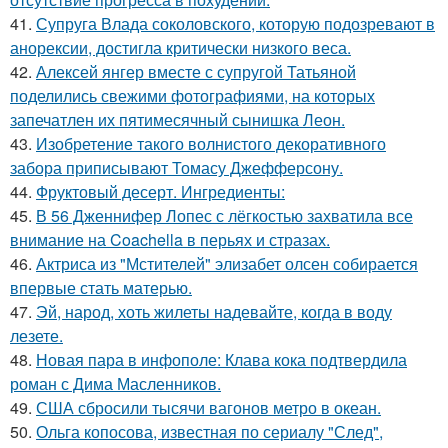
41.
Супруга Влада соколовского, которую подозревают в
анорексии, достигла критически низкого веса.
42.
Алексей янгер вместе с супругой Татьяной
поделились свежими фотографиями, на которых
запечатлен их пятимесячный сынишка Леон.
43.
Изобретение такого волнистого декоративного
забора приписывают Томасу Джефферсону.
44.
Фруктовый десерт. Ингредиенты:
45.
В 56 Дженнифер Лопес с лёгкостью захватила все
внимание на Coachella в перьях и стразах.
46.
Актриса из "Мстителей" элизабет олсен собирается
впервые стать матерью.
47.
Эй, народ, хоть жилеты надевайте, когда в воду
лезете.
48.
Новая пара в инфополе: Клава кока подтвердила
роман с Дима Масленников.
49.
США сбросили тысячи вагонов метро в океан.
50.
Ольга копосова, известная по сериалу "След",