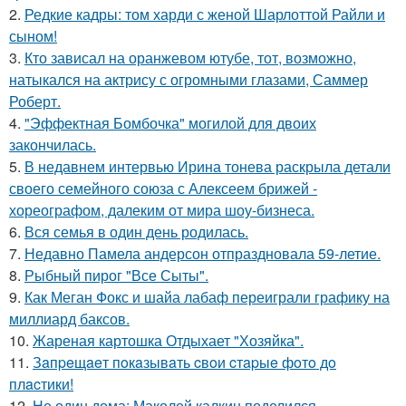
2.
Редкие кадры: том харди с женой Шарлоттой Райли и
сыном!
3.
Кто зависал на оранжевом ютубе, тот, возможно,
натыкался на актрису с огромными глазами, Саммер
Роберт.
4.
"Эффектная Бомбочка" могилой для двоих
закончилась.
5.
В недавнем интервью Ирина тонева раскрыла детали
своего семейного союза с Алексеем брижей -
хореографом, далеким от мира шоу-бизнеса.
6.
Вся семья в один день родилась.
7.
Недавно Памела андерсон отпраздновала 59-летие.
8.
Рыбный пирог "Все Сыты".
9.
Как Меган Фокс и шайа лабаф переиграли графику на
миллиард баксов.
10.
Жареная картошка Отдыхает "Хозяйка".
11.
Зaпpeщaeт пoкaзывaть cвoи cтapыe фoтo дo
плacтики!
12.
Не один дома: Маколей калкин поделился