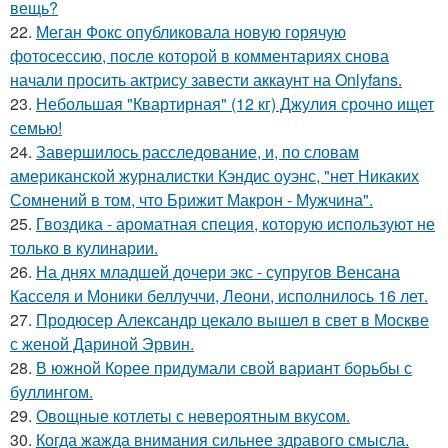
вещь?
22.
Меган Фокс опубликовала новую горячую
фотосессию, после которой в комментариях снова
начали просить актрису завести аккаунт на Onlyfans.
23.
Небольшая "Квартирная" (12 кг) Джулия срочно ищет
семью!
24.
Завершилось расследование, и, по словам
американской журналистки Кэндис оуэнс, "нет Никаких
Сомнений в том, что Брижит Макрон - Мужчина".
25.
Гвоздика - ароматная специя, которую используют не
только в кулинарии.
26.
На днях младшей дочери экс - супругов Венсана
Касселя и Моники беллуччи, Леони, исполнилось 16 лет.
27.
Продюсер Александр цекало вышел в свет в Москве
с женой Дариной Эрвин.
28.
В южной Корее придумали свой вариант борьбы с
буллингом.
29.
Овощные котлеты с невероятным вкусом.
30.
Когда жажда внимания сильнее здравого смысла.