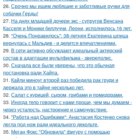
26.
Срочно мы ищем любящие и заботливые ручки для
собачки Герды!
27.
На днях младшей дочери экс - супругов Венсана
Касселя и Моники беллуччи, Леони, исполнилось 16 лет.
28.
"Очень Понравилось": 38-летняя Екатерина шпица
вернулась с Мальдив - и делится впечатлениями.
29.
В сети активно обсуждают идеальный актерский
состав в адаптации мультфильма - звереполис.
30.
Сначала все были уверены, что это обычная
постановка ради Хайпа.
31.
Кайли миноуг второй раз победила рак груди и
держала это в тайне несколько лет.
32.
Салат с курицей, сыром, грибами и помидорами.
33.
Иногда тело говорит с нами проще, чем мы думаем -
через усталость, настроение и самочувствие.
34.
"Работа над Ошибками": Анастасия Костенко снова
легла под нож ради идеального декольте.
35.
Меган Фокс "Обновила" фигуру с помощью