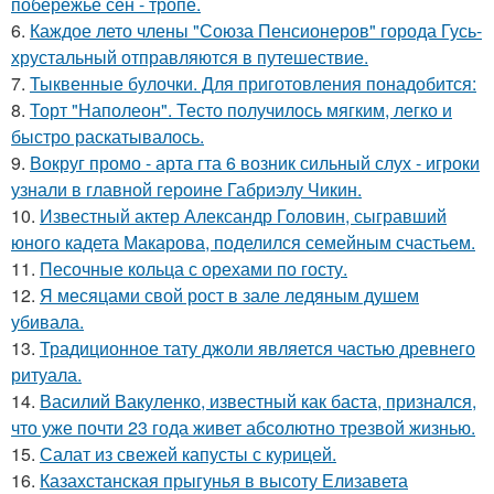
побережье сен - тропе.
6.
Каждое лето члены "Союза Пенсионеров" города Гусь-
хрустальный отправляются в путешествие.
7.
Тыквенные булочки. Для приготовления понадобится:
8.
Торт "Наполеон". Тесто получилось мягким, легко и
быстро раскатывалось.
9.
Вокруг промо - арта гта 6 возник сильный слух - игроки
узнали в главной героине Габриэлу Чикин.
10.
Известный актер Александр Головин, сыгравший
юного кадета Макарова, поделился семейным счастьем.
11.
Песочные кольца с орехами по госту.
12.
Я месяцами свой рост в зале ледяным душем
убивала.
13.
Традиционное тату джоли является частью древнего
ритуала.
14.
Василий Вакуленко, известный как баста, признался,
что уже почти 23 года живет абсолютно трезвой жизнью.
15.
Салат из свежей капусты с курицей.
16.
Казахстанская прыгунья в высоту Елизавета