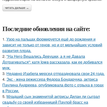
читать дальше →
Последние обновления на сайте:
1.
Узор на пальцах формируется ещё до рождения и
зависит не только от генов, но и от мельчайших условий
развития плода.
2.
"На Него Вешались Девушки, а я не Давала
Дотрагиваться": катя Iowa рассказала, как ее добивался
муж.
3.
Недавно Изабела мерсед отпраздновала свои 24 года.
4.
Экс - жена режиссера Федора Бондарчука, актриса
Паулина Андреева, опубликовала фото с отдыха в горах
в России.
5.
Младший сын знаменитой актрисы Дилан ли сыграл
свадьбу со своей избранницей Паулой брасс на