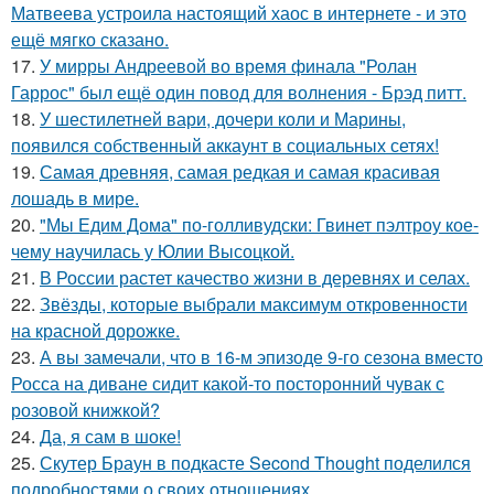
Матвеева устроила настоящий хаос в интернете - и это
ещё мягко сказано.
17.
У мирры Андреевой во время финала "Ролан
Гаррос" был ещё один повод для волнения - Брэд питт.
18.
У шестилетней вари, дочери коли и Марины,
появился собственный аккаунт в социальных сетях!
19.
Самая древняя, самая редкая и самая красивая
лошадь в мире.
20.
"Мы Едим Дома" по-голливудски: Гвинет пэлтроу кое-
чему научилась у Юлии Высоцкой.
21.
В России растет качество жизни в деревнях и селах.
22.
Звёзды, которые выбрали максимум откровенности
на красной дорожке.
23.
А вы замечали, что в 16-м эпизоде 9-го сезона вместо
Росса на диване сидит какой-то посторонний чувак с
розовой книжкой?
24.
Да, я сам в шоке!
25.
Скутер Браун в подкасте Second Thought поделился
подробностями о своих отношениях.