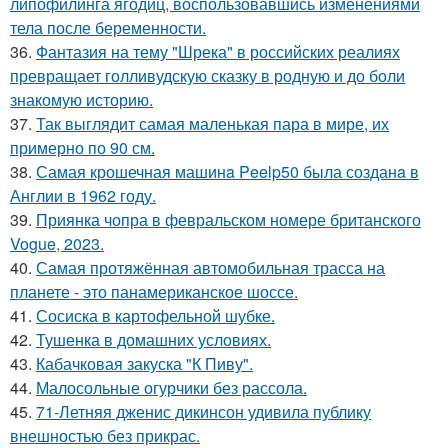
липофилинга ягодиц, воспользовавшись изменениями
тела после беременности.
36.
Фантазия на тему "Шрека" в российских реалиях
превращает голливудскую сказку в родную и до боли
знакомую историю.
37.
Так выглядит самая маленькая пара в мире, их
примерно по 90 см.
38.
Самая крошечная машинa Peelp50 была созданa в
Англии в 1962 году.
39.
Приянка чопра в февральском номере британского
Vogue, 2023.
40.
Самая протяжённая автомобильная трасса на
планете - это панамериканское шоссе.
41.
Сосиска в картофельной шубке.
42.
Тушенка в домашних условиях.
43.
Кабачковая закуска "К Пиву".
44.
Малосольные огурчики без рассола.
45.
71-Летняя дженис дикинсон удивила публику
внешностью без прикрас.